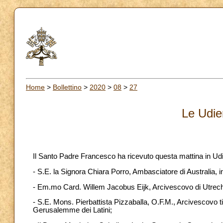
Home
>
Bollettino
>
2020
>
08
>
27
Le Udie
Il Santo Padre Francesco ha ricevuto questa mattina in Ud
- S.E. la Signora Chiara Porro, Ambasciatore di Australia, i
- Em.mo Card. Willem Jacobus Eijk, Arcivescovo di Utrech
- S.E. Mons. Pierbattista Pizzaballa, O.F.M., Arcivescovo ti
Gerusalemme dei Latini;