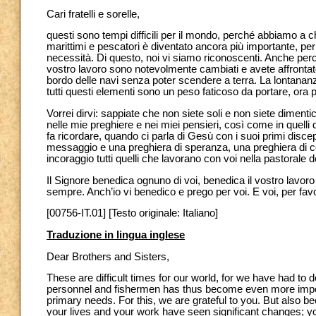
Cari fratelli e sorelle,
questi sono tempi difficili per il mondo, perché abbiamo a c
marittimi e pescatori è diventato ancora più importante, per
necessità. Di questo, noi vi siamo riconoscenti. Anche perch
vostro lavoro sono notevolmente cambiati e avete affrontato –
bordo delle navi senza poter scendere a terra. La lontananza
tutti questi elementi sono un peso faticoso da portare, ora 
Vorrei dirvi: sappiate che non siete soli e non siete dimentic
nelle mie preghiere e nei miei pensieri, così come in quelli d
fa ricordare, quando ci parla di Gesù con i suoi primi disc
messaggio e una preghiera di speranza, una preghiera di co
incoraggio tutti quelli che lavorano con voi nella pastorale d
Il Signore benedica ognuno di voi, benedica il vostro lavoro 
sempre. Anch’io vi benedico e prego per voi. E voi, per fav
[00756-IT.01] [Testo originale: Italiano]
Traduzione in lingua inglese
Dear Brothers and Sisters,
These are difficult times for our world, for we have had to
personnel and fishermen has thus become even more importa
primary needs. For this, we are grateful to you. But also 
your lives and your work have seen significant changes; y