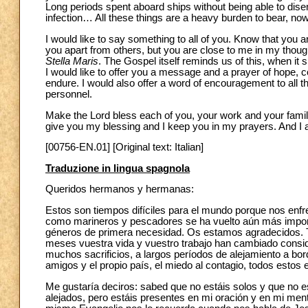
Long periods spent aboard ships without being able to disem
infection… All these things are a heavy burden to bear, no
I would like to say something to all of you. Know that you 
you apart from others, but you are close to me in my thoug
Stella Maris
. The Gospel itself reminds us of this, when it
I would like to offer you a message and a prayer of hope, 
endure. I would also offer a word of encouragement to all t
personnel.
Make the Lord bless each of you, your work and your famili
give you my blessing and I keep you in my prayers. And I a
[00756-EN.01] [Original text: Italian]
Traduzione in lingua spagnola
Queridos hermanos y hermanas:
Estos son tiempos difíciles para el mundo porque nos enfr
como marineros y pescadores se ha vuelto aún más importa
géneros de primera necesidad. Os estamos agradecidos. T
meses vuestra vida y vuestro trabajo han cambiado consi
muchos sacrificios, a largos períodos de alejamiento a bordo 
amigos y el propio país, el miedo al contagio, todos esto
Me gustaría deciros: sabed que no estáis solos y que no e
alejados, pero estáis presentes en mi oración y en mi mente