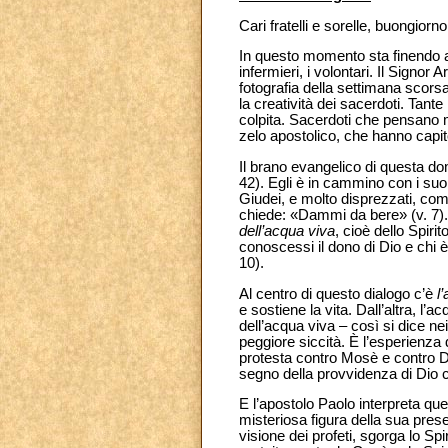
Cari fratelli e sorelle, buongiorno
In questo momento sta finendo a 
infermieri, i volontari. Il Signo
fotografia della settimana scorsa
la creatività dei sacerdoti. Tant
colpita. Sacerdoti che pensano m
zelo apostolico, che hanno capit
Il brano evangelico di questa d
42). Egli è in cammino con i suo
Giudei, e molto disprezzati, com
chiede: «Dammi da bere» (v. 7).
dell’acqua viva
, cioè dello Spiri
conoscessi il dono di Dio e chi è
10).
Al centro di questo dialogo c’è
l
e sostiene la vita. Dall’altra, l’
dell’acqua viva – così si dice ne
peggiore siccità. È l’esperienza 
protesta contro Mosè e contro Di
segno della provvidenza di Dio c
E l’apostolo Paolo interpreta que
misteriosa figura della sua pres
visione dei profeti, sgorga lo Sp