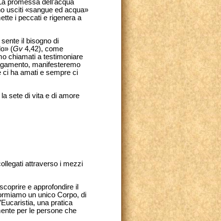
. La promessa dell’acqua
ono usciti «sangue ed acqua»
ette i peccati e rigenera a
ente il bisogno di
do» (
Gv
4,42), come
mo chiamati a testimoniare
appagamento, manifesteremo
e ci ha amati e sempre ci
 la sete di vita e di amore
collegati attraverso i mezzi
scoprire e approfondire il
formiamo un unico Corpo, di
’Eucaristia, una pratica
mente per le persone che