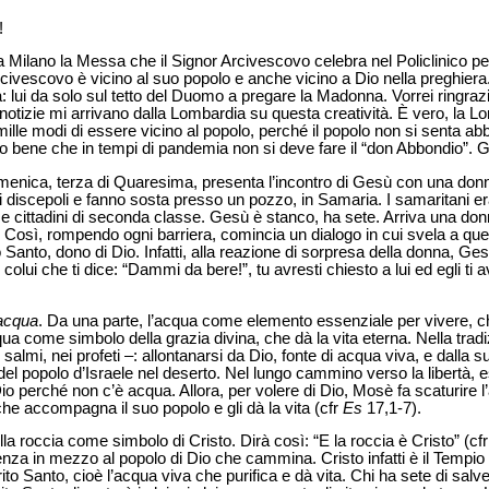
!
Milano la Messa che il Signor Arcivescovo celebra nel Policlinico per 
r Arcivescovo è vicino al suo popolo e anche vicino a Dio nella preghiera
: lui da solo sul tetto del Duomo a pregare la Madonna. Vorrei ringrazia
e notizie mi arrivano dalla Lombardia su questa creatività. È vero, la 
ille modi di essere vicino al popolo, perché il popolo non si senta ab
o bene che in tempi di pandemia non si deve fare il “don Abbondio”. Gr
omenica, terza di Quaresima, presenta l’incontro di Gesù con una don
i discepoli e fanno sosta presso un pozzo, in Samaria. I samaritani era
e cittadini di seconda classe. Gesù è stanco, ha sete. Arriva una don
 Così, rompendo ogni barriera, comincia un dialogo in cui svela a qu
to Santo, dono di Dio. Infatti, alla reazione di sorpresa della donna, G
 colui che ti dice: “Dammi da bere!”, tu avresti chiesto a lui ed egli ti
’acqua
. Da una parte, l’acqua come
elemento essenziale per vivere, c
acqua come simbolo della grazia divina, che dà la vita eterna. Nella tradi
i salmi, nei profeti –: allontanarsi da Dio, fonte di acqua viva, e dalla
del popolo d’Israele nel deserto. Nel lungo cammino verso la libertà, e
o perché non c’è acqua. Allora, per volere di Dio, Mosè fa scaturire
he accompagna il suo popolo e gli dà la vita (cfr
Es
17,1-7).
lla roccia come simbolo di Cristo. Dirà così: “E la roccia è Cristo” (cf
enza in mezzo al popolo di Dio che cammina. Cristo infatti è il Tempio
irito Santo, cioè l’acqua viva che purifica e dà vita. Chi ha sete di sal