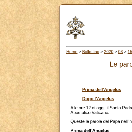
Home
>
Bollettino
>
2020
>
03
>
1
Le paro
Prima dell’Angelus
Dopo l’Angelus
Alle ore 12 di oggi, il Santo Pad
Apostolico Vaticano.
Queste le parole del Papa nell’i
Prima dell’Angelus