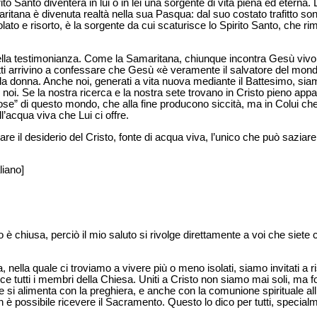
to Santo diventerà in lui o in lei una sorgente di vita piena ed eterna
ritana è divenuta realtà nella sua Pasqua: dal suo costato trafitto s
ato e risorto, è la sorgente da cui scaturisce lo Spirito Santo, che rim
lla testimonianza. Come la Samaritana, chiunque incontra Gesù vivo s
tutti arrivino a confessare che Gesù «è veramente il salvatore del mon
la donna. Anche noi, generati a vita nuova mediante il Battesimo, sia
n noi. Se la nostra ricerca e la nostra sete trovano in Cristo pieno 
ose” di questo mondo, che alla fine producono siccità, ma in Colui ch
’acqua viva che Lui ci offre.
are il desiderio del Cristo, fonte di acqua viva, l’unico che può saziare
liano]
o è chiusa, perciò il mio saluto si rivolge direttamente a voi che siete 
 nella quale ci troviamo a vivere più o meno isolati, siamo invitati a ri
e tutti i membri della Chiesa. Uniti a Cristo non siamo mai soli, ma 
e si alimenta con la preghiera, e anche con la comunione spirituale all
 possibile ricevere il Sacramento. Questo lo dico per tutti, special