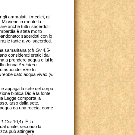
gli ammalati, i medici, gli
. Mi viene in mente la
re anche tutti i sacerdoti,
Lombardia è stata molto
bandonato; sacerdoti con lo
azie tante a voi sacerdoti.
na samaritana (cfr
Gv
4,5-
no considerati eretici dai
na a prendere acqua e lui le
ella donna
il mistero
esù risponde: «Se tu
 avrebbe dato acqua viva» (v.
he appaga la sete del corpo
zione biblica Dio è la fonte
 sua Legge comporta la
sso, arso dalla sete,
 l’acqua da una roccia, come
r
1 Cor
10,4). È la
 dal quale, secondo la
vezza può attingere