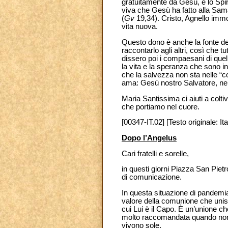
gratuitamente da Gesù, e lo Spiri
viva che Gesù ha fatto alla Sama
(
Gv
19,34). Cristo, Agnello immol
vita nuova.
Questo dono è anche la fonte de
raccontarlo agli altri, così che 
dissero poi i compaesani di quel
la vita e la speranza che sono i
che la salvezza non sta nelle “c
ama: Gesù nostro Salvatore, nell
Maria Santissima ci aiuti a coltiv
che portiamo nel cuore.
[00347-IT.02] [Testo originale: Ita
Dopo l’Angelus
Cari fratelli e sorelle,
in questi giorni Piazza San Pietr
di comunicazione.
In questa situazione di pandemia,
valore della comunione che unisc
cui Lui è il Capo. È un’unione ch
molto raccomandata quando non è
vivono sole.