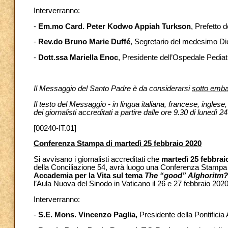
Interverranno:
-
Em.mo Card. Peter Kodwo Appiah Turkson
, Prefetto 
-
Rev.do Bruno Marie Duffé
, Segretario del medesimo Di
-
Dott.ssa Mariella Enoc
, Presidente dell’Ospedale Pedi
Il Messaggio del Santo Padre è da considerarsi
sotto embar
Il testo del Messaggio - in lingua italiana, francese, ingle
dei giornalisti accreditati a partire dalle ore 9.30 di lunedì 2
[00240-IT.01]
Conferenza Stampa di martedì 25 febbraio 2020
Si avvisano i giornalisti accreditati che
martedì 25 febbrai
della Conciliazione 54, avrà luogo una Conferenza Stampa
Accademia per la Vita sul tema
The “good” Alghoritm? A
l’Aula Nuova del Sinodo in Vaticano il 26 e 27 febbraio 2020
Interverranno:
-
S.E. Mons. Vincenzo Paglia,
Presidente della Pontificia