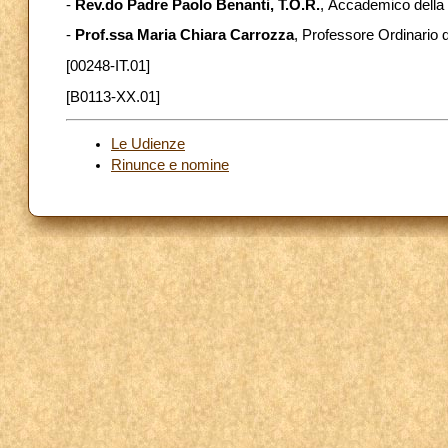
-
Rev.do Padre Paolo Benanti, T.O.R.
,
Accademico della P
-
Prof.ssa Maria Chiara Carrozza
, Professore Ordinario 
[00248-IT.01]
[B0113-XX.01]
Le Udienze
Rinunce e nomine