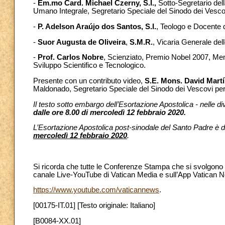
-
Em.mo Card. Michael Czerny, S.I.,
Sotto-Segretario dell
Umano Integrale, Segretario Speciale del Sinodo dei Vesc
-
P. Adelson Araújo dos Santos, S.I.
, Teologo e Docente di
-
Suor Augusta de Oliveira
,
S.M.R.
, Vicaria Generale dell
-
Prof. Carlos Nobre
, Scienziato, Premio Nobel 2007, Me
Sviluppo Scientifico e Tecnologico.
Presente con un contributo video,
S.E. Mons. David Martí
Maldonado, Segretario Speciale del Sinodo dei Vescovi p
Il testo sotto embargo dell’Esortazione Apostolica - nelle di
dalle ore 8.00 di mercoledì 12 febbraio 2020.
L’Esortazione Apostolica post-sinodale del Santo Padre è 
mercoledì 12 febbraio 2020
.
Si ricorda che tutte le Conferenze Stampa che si svolgono n
canale Live-YouTube di Vatican Media e
sull’App Vatican 
https://www.youtube.com/vaticannews
.
[00175-IT.01] [Testo originale: Italiano]
[B0084-XX.01]