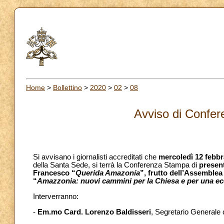
Home
>
Bollettino
>
2020
>
02
>
08
Avviso di Confe
Si avvisano i giornalisti accreditati che
mercoledì 12 febbr
della Santa Sede, si terrà la Conferenza Stampa di
presen
Francesco “
Querida Amazonía
”, frutto dell’Assemble
“
Amazzonia: nuovi cammini per la Chiesa e per una ec
Interverranno:
-
Em.mo Card. Lorenzo Baldisseri
, Segretario Generale 