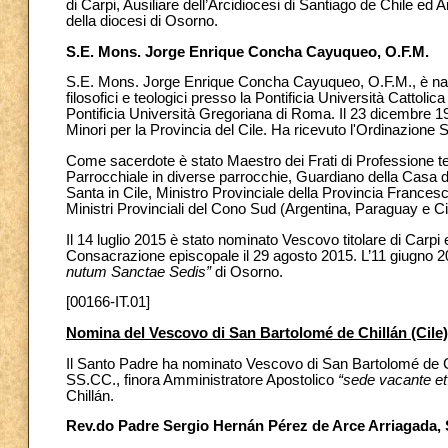
di Carpi, Ausiliare dell’Arcidiocesi di Santiago de Chile ed
della diocesi di Osorno.
S.E. Mons. Jorge Enrique Concha Cayuqueo, O.F.M.
S.E. Mons. Jorge Enrique Concha Cayuqueo, O.F.M., è nato
filosofici e teologici presso la Pontificia Università Cattoli
Pontificia Università Gregoriana di Roma. Il 23 dicembre 1
Minori per la Provincia del Cile. Ha ricevuto l'Ordinazione
Come sacerdote è stato Maestro dei Frati di Professione te
Parrocchiale in diverse parrocchie, Guardiano della Casa
Santa in Cile, Ministro Provinciale della Provincia Frances
Ministri Provinciali del Cono Sud (Argentina, Paraguay e Ci
Il 14 luglio 2015 è stato nominato Vescovo titolare di Carpi 
Consacrazione episcopale il 29 agosto 2015. L’11 giugno 
nutum Sanctae Sedis”
di Osorno.
[00166-IT.01]
Nomina del Vescovo di San Bartolomé de Chillán (Cile)
Il Santo Padre ha nominato Vescovo di San Bartolomé de Ch
SS.CC., finora Amministratore Apostolico
“sede vacante e
Chillán.
Rev.do Padre Sergio Hernán Pérez de Arce Arriagada,