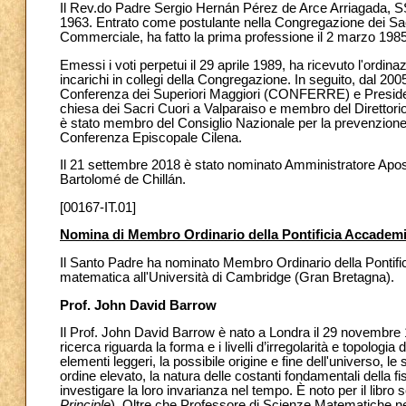
Il Rev.do Padre Sergio Hernán Pérez de Arce Arriagada, SS.
1963. Entrato come postulante nella Congregazione dei Sac
Commerciale, ha fatto la prima professione il 2 marzo 1985
Emessi i voti perpetui il 29 aprile 1989, ha ricevuto l'ordi
incarichi in collegi della Congregazione. In seguito, dal 20
Conferenza dei Superiori Maggiori (CONFERRE) e Presidente
chiesa dei Sacri Cuori a Valparaiso e membro del Direttori
è stato membro del Consiglio Nazionale per la prevenzione 
Conferenza Episcopale Cilena.
Il 21 settembre 2018 è stato nominato Amministratore Apo
Bartolomé de Chillán.
[00167-IT.01]
Nomina di Membro Ordinario della Pontificia Accademi
Il Santo Padre ha nominato Membro Ordinario della Pontific
matematica all'Università di Cambridge (Gran Bretagna).
Prof. John David Barrow
Il Prof. John David Barrow è nato a Londra il 29 novembre 
ricerca riguarda la forma e i livelli d’irregolarità e topologia d
elementi leggeri, la possibile origine e fine dell'universo, le 
ordine elevato, la natura delle costanti fondamentali della fi
investigare la loro invarianza nel tempo. È noto per il libro sc
Principle
). Oltre che Professore di Scienze Matematiche nel