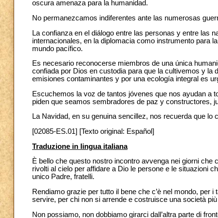
oscura amenaza para la humanidad.
No permanezcamos indiferentes ante las numerosas guerra
La confianza en el diálogo entre las personas y entre las n
internacionales, en la diplomacia como instrumento para la
mundo pacífico.
Es necesario reconocerse miembros de una única humanidad
confiada por Dios en custodia para que la cultivemos y la
emisiones contaminantes y por una ecología integral es u
Escuchemos la voz de tantos jóvenes que nos ayudan a to
piden que seamos sembradores de paz y constructores, jun
La Navidad, en su genuina sencillez, nos recuerda que lo 
[02085-ES.01] [Texto original: Español]
Traduzione in lingua italiana
È bello che questo nostro incontro avvenga nei giorni che ci
rivolti al cielo per affidare a Dio le persone e le situazioni
unico Padre, fratelli.
Rendiamo grazie per tutto il bene che c’è nel mondo, per i t
servire, per chi non si arrende e costruisce una società p
Non possiamo, non dobbiamo girarci dall’altra parte di fronte