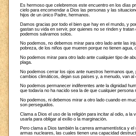
Es hermoso que celebremos este encuentro en los días pre
cielo para encomendar a Dios las personas y las situaci
hijos de un único Padre, hermanos.
Damos gracias por todo el bien que hay en el mundo, y po
gastan su vida en servir, por quienes no se rinden y trat
podemos salvarnos solos.
No podemos, no debemos mirar para otro lado ante las inju
pobreza, de los niños que mueren porque no tienen agua, 
No podemos mirar para otro lado ante cualquier tipo de a
plaga.
No podemos cerrar los ojos ante nuestros hermanos que, por
cambios climáticos, dejan sus países y, a menudo, van al e
No podemos permanecer indiferentes ante la dignidad huma
que todavía no ha nacido sea la de que cualquier persona 
No podemos, ni debemos mirar a otro lado cuando en mucha
son perseguidos.
Clama a Dios el uso de la religión para incitar al odio, a la
usarla para obligar al exilio o la marginación.
Pero clama a Dios también la carrera armamentística y el 
armas nucleares, las cuales tienen una capacidad destructi