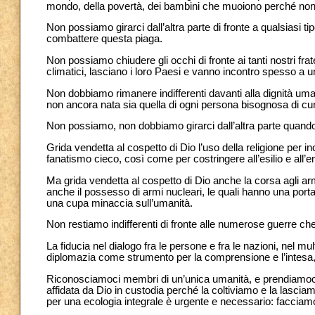
mondo, della povertà, dei bambini che muoiono perché non
Non possiamo girarci dall’altra parte di fronte a qualsiasi ti
combattere questa piaga.
Non possiamo chiudere gli occhi di fronte ai tanti nostri frat
climatici, lasciano i loro Paesi e vanno incontro spesso a un
Non dobbiamo rimanere indifferenti davanti alla dignità uman
non ancora nata sia quella di ogni persona bisognosa di cu
Non possiamo, non dobbiamo girarci dall’altra parte quando i
Grida vendetta al cospetto di Dio l’uso della religione per inc
fanatismo cieco, così come per costringere all’esilio e all’
Ma grida vendetta al cospetto di Dio anche la corsa agli a
anche il possesso di armi nucleari, le quali hanno una portat
una cupa minaccia sull’umanità.
Non restiamo indifferenti di fronte alle numerose guerre c
La fiducia nel dialogo fra le persone e fra le nazioni, nel mul
diplomazia come strumento per la comprensione e l’intesa, 
Riconosciamoci membri di un’unica umanità, e prendiamoci 
affidata da Dio in custodia perché la coltiviamo e la lasciamo
per una ecologia integrale è urgente e necessario: facciam