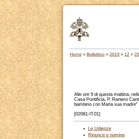
Home
>
Bollettino
>
2019
>
12
>
2
Alle ore 9 di questa mattina, ne
Casa Pontificia, P. Raniero Cant
bambino con Maria sua madre” (M
[02081-IT.01]
Le Udienze
Rinunce e nomine