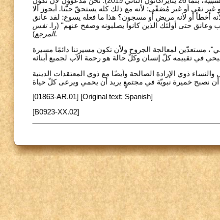
شبيبة
، بنما 26 يناير/كانون الثاني 2019). نحن مدعوّون لأن نكون
و غير نقي أو غير مُصَفّى: لأنه مع ذلك كله يستحقّ حبّنا. أيجوز ألا
 لأنه أخطأ أو لأنه مريض أو مسجون؟ هذا ما فعله يسوع: لقد عانق
 وعانق حتى أولئك الذين كانوا يصلبونه وصفح عنهم" (را
نفس
المرجع
).
ني"، مستعدّين لمعالجة الجروح ولأن تكون مسيرتنا دائمًا مسيرة
ال والنساء ذوي الإرادة الصالحة وأيضًا مع ذوي المعتقدات الدينية
[01863-AR.01] [Original text: Spanish]
[B0923-XX.02]