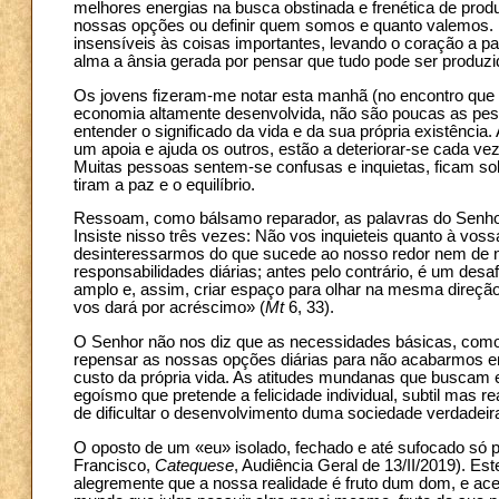
melhores energias na busca obstinada e frenética de produ
nossas opções ou definir quem somos e quanto valemos.
insensíveis às coisas importantes, levando o coração a p
alma a ânsia gerada por pensar que tudo pode ser produzi
Os jovens fizeram-me notar esta manhã (no encontro qu
economia altamente desenvolvida, não são poucas as pe
entender o significado da vida e da sua própria existência
um apoia e ajuda os outros, estão a deteriorar-se cada ve
Muitas pessoas sentem-se confusas e inquietas, ficam s
tiram a paz e o equilíbrio.
Ressoam, como bálsamo reparador, as palavras do Senhor
Insiste nisso três vezes: Não vos inquieteis quanto à vos
desinteressarmos do que sucede ao nosso redor nem de 
responsabilidades diárias; antes pelo contrário, é um des
amplo e, assim, criar espaço para olhar na mesma direção:
vos dará por acréscimo» (
Mt
6, 33).
O Senhor não nos diz que as necessidades básicas, como
repensar as nossas opções diárias para não acabarmos ent
custo da própria vida. As atitudes mundanas que buscam 
egoísmo que pretende a felicidade individual, subtil mas 
de dificultar o desenvolvimento duma sociedade verdade
O oposto de um «eu» isolado, fechado e até sufocado só 
Francisco,
Catequese
, Audiência Geral de 13/II/2019). E
alegremente que a nossa realidade é fruto dum dom, e acei