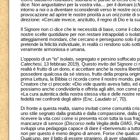
dice: Non angustiatevi per la vostra vita… per il domani (cf
intorno a noi o a diventare sconsiderati verso le nostre occu
provocazione ad aprire le nostre priorità a un orizzonte di
direzione: «Cercate invece, anzitutto, il regno di Dio e la s
Il Signore non ci dice che le necessità di base, come il cibo e
nostre scelte quotidiane per non restare intrappolati o isola
atteggiamenti mondani, che cercano e perseguono solo il p
pretende la felicità individuale, in realtà ci rendono solo sot
veramente armoniosa e umana.
L’opposto di un “io” isolato, segregato e persino soffocato 
Catechesi
, 13 febbraio 2019). Questo invito del Signore c
realtà è frutto di un dono, e accettare anche la nostra liber
possedere qualcosa da sé stesso, frutto della propria origina
prima Lettura, la Bibbia ci ricorda come il nostro mondo, pie
Creatore che ci precede: «Dio vide quanto aveva fatto, ed
possiamo anche condividerla e offrirla agli altri, non come
«La cura autentica della nostra stessa vita e delle nostre rela
fedeltà nei confronti degli altri» (Enc.
Laudato si’
, 70).
Di fronte a questa realtà, siamo invitati come comunità cri
uno stile segnato dalla gratuità e dalla compassione, dalla 
ricevere la vita così come si presenta «con tutta la sua frag
mancanze di senso» (
Discorso nella Veglia della GMG
, P
sviluppi una pedagogia capace di dare il «benvenuto a tutto 
non per questo è meno degno di amore. Forse che qualcuno pe
Qualcuno, per il fatto di essere straniero, di aver sbagliat