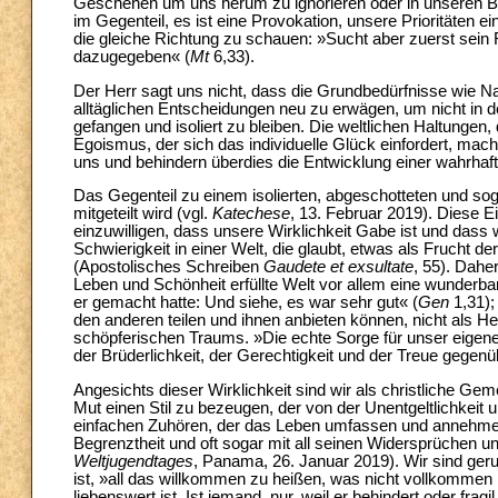
Geschehen um uns herum zu ignorieren oder in unseren Bes
im Gegenteil, es ist eine Provokation, unsere Prioritäten 
die gleiche Richtung zu schauen: »Sucht aber zuerst sein 
dazugegeben« (
Mt
6,33).
Der Herr sagt uns nicht, dass die Grundbedürfnisse wie Na
alltäglichen Entscheidungen neu zu erwägen, um nicht in d
gefangen und isoliert zu bleiben. Die weltlichen Haltungen,
Egoismus, der sich das individuelle Glück einfordert, mache
uns und behindern überdies die Entwicklung einer wahrha
Das Gegenteil zu einem isolierten, abgeschotteten und soga
mitgeteilt wird (vgl.
Katechese
, 13. Februar 2019). Diese E
einzuwilligen, dass unsere Wirklichkeit Gabe ist und dass
Schwierigkeit in einer Welt, die glaubt, etwas als Frucht der
(Apostolisches Schreiben
Gaudete et exsultate
, 55). Dahe
Leben und Schönheit erfüllte Welt vor allem eine wunderba
er gemacht hatte: Und siehe, es war sehr gut« (
Gen
1,31);
den anderen teilen und ihnen anbieten können, nicht als H
schöpferischen Traums. »Die echte Sorge für unser eigen
der Brüderlichkeit, der Gerechtigkeit und der Treue gegen
Angesichts dieser Wirklichkeit sind wir als christliche G
Mut einen Stil zu bezeugen, der von der Unentgeltlichkei
einfachen Zuhören, der das Leben umfassen und annehmen ka
Begrenztheit und oft sogar mit all seinen Widersprüchen un
Weltjugendtages
, Panama, 26. Januar 2019). Wir sind geru
ist, »all das willkommen zu heißen, was nicht vollkommen is
liebenswert ist. Ist jemand, nur, weil er behindert oder fragi