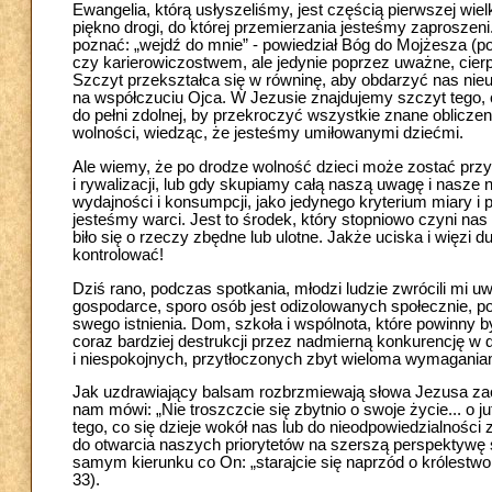
Ewangelia, którą usłyszeliśmy, jest częścią pierwszej wie
piękno drogi, do której przemierzania jesteśmy zaproszeni. 
poznać: „wejdź do mnie” - powiedział Bóg do Mojżesza (p
czy karierowiczostwem, ale jedynie poprzez uważne, cierp
Szczyt przekształca się w równinę, aby obdarzyć nas ni
na współczuciu Ojca. W Jezusie znajdujemy szczyt tego,
do pełni zdolnej, by przekroczyć wszystkie znane oblic
wolności, wiedząc, że jesteśmy umiłowanymi dziećmi.
Ale wiemy, że po drodze wolność dzieci może zostać przyt
i rywalizacji, lub gdy skupiamy całą naszą uwagę i nasz
wydajności i konsumpcji, jako jedynego kryterium miary i 
jesteśmy warci. Jest to środek, który stopniowo czyni na
biło się o rzeczy zbędne lub ulotne. Jakże uciska i więz
kontrolować!
Dziś rano, podczas spotkania, młodzi ludzie zwrócili mi uw
gospodarce, sporo osób jest odizolowanych społecznie, p
swego istnienia. Dom, szkoła i wspólnota, które powinny 
coraz bardziej destrukcji przez nadmierną konkurencję w 
i niespokojnych, przytłoczonych zbyt wieloma wymaganiam
Jak uzdrawiający balsam rozbrzmiewają słowa Jezusa zachęc
nam mówi: „Nie troszczcie się zbytnio o swoje życie... o ju
tego, co się dzieje wokół nas lub do nieodpowiedzialności
do otwarcia naszych priorytetów na szerszą perspektywę
samym kierunku co On: „starajcie się naprzód o królestwo
33).