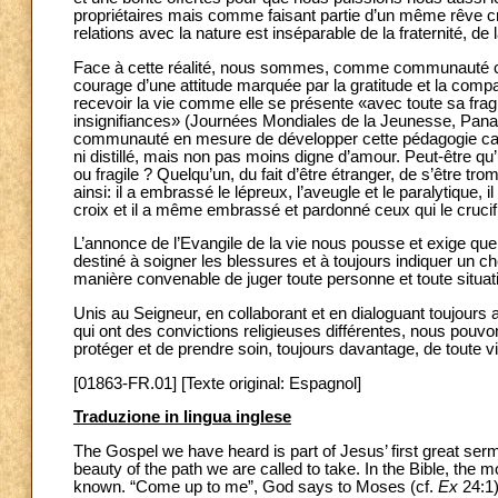
propriétaires mais comme faisant partie d’un même rêve c
relations avec la nature est inséparable de la fraternité, de l
Face à cette réalité, nous sommes, comme communauté chré
courage d’une attitude marquée par la gratitude et la comp
recevoir la vie comme elle se présente «avec toute sa fragi
insignifiances» (Journées Mondiales de la Jeunesse, Pa
communauté en mesure de développer cette pédagogie capable
ni distillé, mais non pas moins digne d’amour. Peut-être q
ou fragile ? Quelqu’un, du fait d’être étranger, de s’être tr
ainsi: il a embrassé le lépreux, l’aveugle et le paralytique, 
croix et il a même embrassé et pardonné ceux qui le crucifi
L’annonce de l’Evangile de la vie nous pousse et exige 
destiné à soigner les blessures et à toujours indiquer un ch
manière convenable de juger toute personne et toute situat
Unis au Seigneur, en collaborant et en dialoguant toujour
qui ont des convictions religieuses différentes, nous pouv
protéger et de prendre soin, toujours davantage, de toute vi
[01863-FR.01] [Texte original: Espagnol]
Traduzione in lingua inglese
The Gospel we have heard is part of Jesus’ first great ser
beauty of the path we are called to take. In the Bible, th
known. “Come up to me”, God says to Moses (cf.
Ex
24:1)