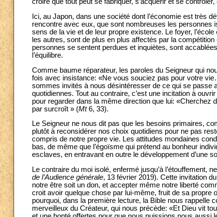
croire que tout peut se fabriquer, s’acquérir et se contrôler
Ici, au Japon, dans une société dont l’économie est très d
rencontre avec eux, que sont nombreuses les personnes is
sens de la vie et de leur propre existence. Le foyer, l’écol
les autres, sont de plus en plus affectés par la compétition
personnes se sentent perdues et inquiètes, sont accablées p
l’équilibre.
Comme baume réparateur, les paroles du Seigneur qui nous d
fois avec insistance: «Ne vous souciez pas pour votre vi
sommes invités à nous désintéresser de ce qui se passe au
quotidiennes. Tout au contraire, c’est une incitation à ouvri
pour regarder dans la même direction que lui: «Cherchez d’
par surcroît » (
Mt
6, 33).
Le Seigneur ne nous dit pas que les besoins primaires, comm
plutôt à reconsidérer nos choix quotidiens pour ne pas rest
compris de notre propre vie. Les attitudes mondaines condui
bas, de même que l’égoïsme qui prétend au bonheur individ
esclaves, en entravant en outre le développement d’une s
Le contraire du moi isolé, enfermé jusqu’à l’étouffement, 
de l’Audience générale
, 13 février 2019). Cette invitation 
notre être soit un don, et accepter même notre liberté comm
croit avoir quelque chose par lui-même, fruit de sa propre ori
pourquoi, dans la première lecture, la Bible nous rappelle
merveilleux du Créateur, qui nous précède: «Et Dieu vit tout ce
et une bonté offertes pour que nous puissions nous aussi l