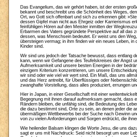
Das Evangelium, das wir gehört haben, ist der ersten gr
bekannt und beschreibt uns die Schönheit des Weges, den 
Ort, wo Gott sich offenbart und sich zu erkennen gibt: »St
dessen Gipfel man nicht aus Ehrgeiz oder Karrierismus e
feinfühligen Hören auf den Meister inmitten der Wegkreuz
Erbarmen des Vaters gegründete Perspektive auf all das 
dessen, was Menschsein bedeutet. Er weist uns den Weg, d
übersteigen vermag; in ihm finden wir ein neues Leben, in 
Kinder sind.
Wir sind uns jedoch der Tatsache bewusst, dass entlang d
kann, wenn wir Gefangene des Teufelskreises der Angst 
Aufmerksamkeit und unsere besten Energien in der bedrä
einzigem Kriterium konzentrieren, um unsere Entscheidun
wir sind oder wie viel wir wert sind. Ein Maß, das uns all
und das Herz antreibt, für Überflüssiges oder Nebensächli
zwanghafte Vorstellung, dass alles produziert, errungen un
Hier in Japan, in einer Gesellschaft mit einer weitentwic
Begegnung mit ihnen darauf aufmerksam gemacht, dass es n
Rändern bleiben, die unfähig sind, die Bedeutung des Leb
die dazu bestimmt sind, Orte zu sein, an denen jeder die a
übermäßigen Wettbewerbs bei der Suche nach Gewinn und Ef
von zu vielen Anforderungen und Sorgen erdrückt, die ihn
Wie heilender Balsam klingen die Worte Jesu, die uns daz
sagt er uns mit Nachdruck: Seid nicht besorgt um euer L