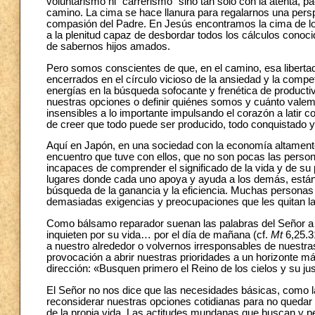
voluntarismo ni “carrerismo” sino tan sólo con la atenta, 
camino. La cima se hace llanura para regalarnos una persp
compasión del Padre. En Jesús encontramos la cima de lo
a la plenitud capaz de desbordar todos los cálculos conoc
de sabernos hijos amados.
Pero somos conscientes de que, en el camino, esa liberta
encerrados en el círculo vicioso de la ansiedad y la comp
energías en la búsqueda sofocante y frenética de producti
nuestras opciones o definir quiénes somos y cuánto val
insensibles a lo importante impulsando el corazón a latir 
de creer que todo puede ser producido, todo conquistado y
Aquí en Japón, en una sociedad con la economía altamente
encuentro que tuve con ellos, que no son pocas las pers
incapaces de comprender el significado de la vida y de su 
lugares donde cada uno apoya y ayuda a los demás, están
búsqueda de la ganancia y la eficiencia. Muchas personas
demasiadas exigencias y preocupaciones que les quitan la p
Como bálsamo reparador suenan las palabras del Señor a no
inquieten por su vida… por el día de mañana (cf.
Mt
6,25.31
a nuestro alrededor o volvernos irresponsables de nuestras
provocación a abrir nuestras prioridades a un horizonte m
dirección: «Busquen primero el Reino de los cielos y su jus
El Señor no nos dice que las necesidades básicas, como la
reconsiderar nuestras opciones cotidianas para no quedar a
de la propia vida. Las actitudes mundanas que buscan y pe