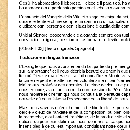
Gesù: ha abbracciato il lebbroso, il cieco e il paralitico, ha 
ha abbracciato e perdonato persino quelli che lo stavano m
L’annuncio del Vangelo della Vita ci spinge ed esige da n
curare le ferite e offrire sempre un cammino di riconciliazio
giudicare ogni persona e ogni situazione è quella della compa
Uniti al Signore, cooperando e dialogando sempre con tutti 
convinzioni religiose, possiamo trasformarci in lievito prof
[01863-IT.02] [Testo originale: Spagnolo]
Traduzione in lingua francese
L’Evangile que nous avons entendu fait partie du premie
sur la montagne” et il nous décrit la beauté du chemin que 
lieu où Dieu se manifeste et se fait connaître: « Monte ver
la cime ne peut être atteinte par volontarisme ni par ‘‘carrié
Maître aux croisées des chemins. La cime devient une plain
nous entoure, avec, au centre, la compassion du Père. Nou
nous montre le chemin qui nous conduit à la plénitude capa
nouvelle où nous faisons l’expérience de la liberté de nous 
Mais nous savons qu’en chemin cette liberté de fils peut s
cercle vicieux de l’anxiété et de la compétition; ou bien lo
la recherche, étouffante et frénétique, de la productivité 
options ou pour bien définir qui nous sommes et ce que n
insensibles à ce qui est important, conduisant notre cœur 