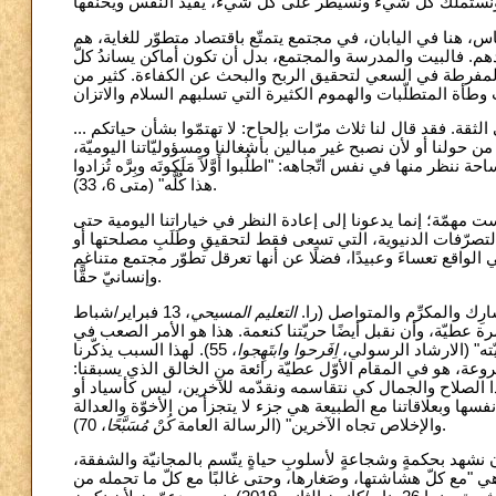
س، هنا في اليابان، في مجتمع يتمتّع باقتصاد متطوّر للغاية، هم
م. فالبيت والمدرسة والمجتمع، بدل أن تكون أماكن يساندُ كلّ
مفرطة في السعي لتحقيق الربح والبحث عن الكفاءة. كثير من
الثقة. فقد قال لنا ثلاث مرّات بإلحاح: لا تهتمّوا بشأن حياتكم
 دعوة لنتجاهل ما يحدث من حولنا أو لأن نصبح غير مبالين بأشغالنا ومسؤوليّاتنا اليوميّة
 منها في نفس اتّجاهه: "اطلُبوا أَوَّلاً مَلَكوتَه وبِرَّه تُزادوا
هذا كُلَّه" (متى 6، 33).
ت مهمّة؛ إنما يدعونا إلى إعادة النظر في خياراتنا اليومية حتى
لتصرّفات الدنيوية، التي تسعى فقط لتحقيقِ وطَلَبِ مصلحتها أو
ي الواقع تعساءَ وعبيدًا، فضلًا عن أنها تعرقل تطوّر مجتمع متناغم
وإنسانيّ حقًّا.
شارِك والمكرِّم والمتواصل (را
التعليم المسيحي
، 13 فبراير/شباط
2019). عطيّة، وأن نقبل أيضًا حريّتنا كنعمة. هذا هو الأمر الصعب في
ريّته" (الارشاد الرسولي
اِفَرحوا وابتَهِجوا
، 55). لهذا السبب يذكّرنا
لروعة، هو في المقام الأوّل عطيّة رائعة من الخالق الذي يسبقنا
"َه فاذا هو حَسَنٌ جِدًّا" (تك 1، 31)؛ منحنا اللهُ هذا الصلاح والجمال كي نتقاسمه ونقدّمه للآخرين، ليس كأسياد أو
فسها وبعلاقاتنا مع الطبيعة هي جزء لا يتجزأ من الأخوّة والعدالة
كُنْ مُسَبَّحًا
والإخلاص تجاه الآخرين" (الرسالة العامة
، 70).
أن نشهد بحكمةٍ وشجاعةٍ لأسلوبِ حياةٍ يتّسم بالمجانيّة والشفقة
ي "مع كلّ هشاشتها، وصَغارها، وحتى غالبًا مع كلّ ما تحمله من