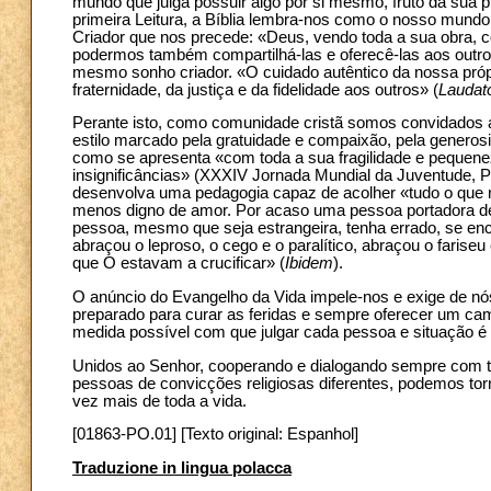
mundo que julga possuir algo por si mesmo, fruto da sua pró
primeira Leitura, a Bíblia lembra-nos como o nosso mundo
Criador que nos precede: «Deus, vendo toda a sua obra, c
podermos também compartilhá-las e oferecê-las aos outro
mesmo sonho criador. «O cuidado autêntico da nossa próp
fraternidade, da justiça e da fidelidade aos outros» (
Laudato
Perante isto, como comunidade cristã somos convidados a
estilo marcado pela gratuidade e compaixão, pela generosi
como se apresenta «com toda a sua fragilidade e pequene
insignificâncias» (XXXIV Jornada Mundial da Juventude,
desenvolva uma pedagogia capaz de acolher «tudo o que nã
menos digno de amor. Por acaso uma pessoa portadora de
pessoa, mesmo que seja estrangeira, tenha errado, se en
abraçou o leproso, o cego e o paralítico, abraçou o farise
que O estavam a crucificar» (
Ibidem
).
O anúncio do Evangelho da Vida impele-nos e exige de 
preparado para curar as feridas e sempre oferecer um cami
medida possível com que julgar cada pessoa e situação é 
Unidos ao Senhor, cooperando e dialogando sempre com 
pessoas de convicções religiosas diferentes, podemos tor
vez mais de toda a vida.
[01863-PO.01] [Texto original: Espanhol]
Traduzione in lingua polacca