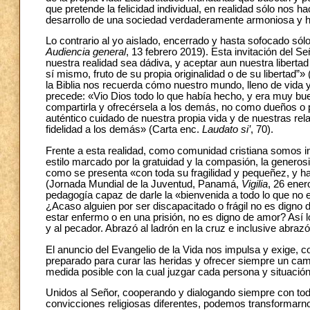
que pretende la felicidad individual, en realidad sólo nos 
desarrollo de una sociedad verdaderamente armoniosa y
Lo contrario al yo aislado, encerrado y hasta sofocado só
Audiencia general
, 13 febrero 2019). Esta invitación del 
nuestra realidad sea dádiva, y aceptar aun nuestra libertad
sí mismo, fruto de su propia originalidad o de su libertad”»
la Biblia nos recuerda cómo nuestro mundo, lleno de vida y
precede: «Vio Dios todo lo que había hecho, y era muy bu
compartirla y ofrecérsela a los demás, no como dueños o 
auténtico cuidado de nuestra propia vida y de nuestras relac
fidelidad a los demás» (Carta enc.
Laudato si’
, 70).
Frente a esta realidad, como comunidad cristiana somos inv
estilo marcado por la gratuidad y la compasión, la generosi
como se presenta «con toda su fragilidad y pequeñez, y h
(Jornada Mundial de la Juventud, Panamá,
Vigilia
, 26 ener
pedagogía capaz de darle la «bienvenida a todo lo que no 
¿Acaso alguien por ser discapacitado o frágil no es digno 
estar enfermo o en una prisión, no es digno de amor? Así lo 
y al pecador. Abrazó al ladrón en la cruz e inclusive abraz
El anuncio del Evangelio de la Vida nos impulsa y exige,
preparado para curar las heridas y ofrecer siempre un cami
medida posible con la cual juzgar cada persona y situación
Unidos al Señor, cooperando y dialogando siempre con to
convicciones religiosas diferentes, podemos transformarno