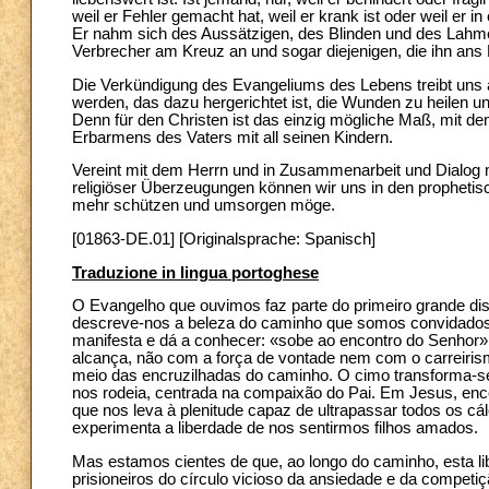
weil er Fehler gemacht hat, weil er krank ist oder weil er 
Er nahm sich des Aussätzigen, des Blinden und des Lahme
Verbrecher am Kreuz an und sogar diejenigen, die ihn ans K
Die Verkündigung des Evangeliums des Lebens treibt uns a
werden, das dazu hergerichtet ist, die Wunden zu heilen
Denn für den Christen ist das einzig mögliche Maß, mit de
Erbarmens des Vaters mit all seinen Kindern.
Vereint mit dem Herrn und in Zusammenarbeit und Dialog 
religiöser Überzeugungen können wir uns in den prophetis
mehr schützen und umsorgen möge.
[01863-DE.01] [Originalsprache: Spanisch]
Traduzione in lingua portoghese
O Evangelho que ouvimos faz parte do primeiro grande d
descreve-nos a beleza do caminho que somos convidados 
manifesta e dá a conhecer: «sobe ao encontro do Senhor»
alcança, não com a força de vontade nem com o carreiris
meio das encruzilhadas do caminho. O cimo transforma-s
nos rodeia, centrada na compaixão do Pai. Em Jesus, enc
que nos leva à plenitude capaz de ultrapassar todos os c
experimenta a liberdade de nos sentirmos filhos amados.
Mas estamos cientes de que, ao longo do caminho, esta lib
prisioneiros do círculo vicioso da ansiedade e da compet