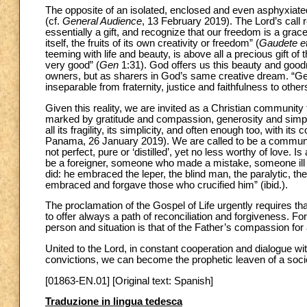
The opposite of an isolated, enclosed and even asphyxiate
(cf.
General Audience
, 13 February 2019). The Lord’s call r
essentially a gift, and recognize that our freedom is a grace
itself, the fruits of its own creativity or freedom” (
Gaudete et
teeming with life and beauty, is above all a precious gift o
very good” (
Gen
1:31). God offers us this beauty and goodn
owners, but as sharers in God’s same creative dream. “Genu
inseparable from fraternity, justice and faithfulness to others
Given this reality, we are invited as a Christian community t
marked by gratitude and compassion, generosity and simple 
all its fragility, its simplicity, and often enough too, with it
Panama, 26 January 2019). We are called to be a community
not perfect, pure or ‘distilled’, yet no less worthy of love.
be a foreigner, someone who made a mistake, someone ill o
did: he embraced the leper, the blind man, the paralytic, t
embraced and forgave those who crucified him” (ibid.).
The proclamation of the Gospel of Life urgently requires t
to offer always a path of reconciliation and forgiveness. F
person and situation is that of the Father’s compassion for a
United to the Lord, in constant cooperation and dialogue wi
convictions, we can become the prophetic leaven of a society
[01863-EN.01] [Original text: Spanish]
Traduzione in lingua tedesca