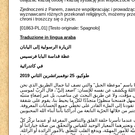
osądzać każdą osobę i każdą sytuację jest współczucie Oj
Zjednoczeni z Panem, zawsze współpracując i prowadząc d
wyznawcami różnych przekonań religijnych, możemy przeks
chroni i troszczy się o życie.
[01863-PL.01] [Testo originale: Spagnolo]
Traduzione in lingua araba
الزيارة الرسولية إلى اليابان
عظة قداسة البابا فرنسيس
في كاتدرائية
طوكيو، 25 نوفمبر/تشرين الثاني 2019
ها باسم "موعظة الجبل" والتي تصف لنا جمال الطريق الذي نحن
 اللهُ ويكشف عن نفسه للإنسان: "اصعد إليَّ"، قال الربّ لموسى
(تطوّعي مؤقّت، ولا عن طريق البحث عن مناصب، بل عبر إصغاءٍ متنبّه
هل فتمنحنا منظورًا متجدّدًا لكلّ ما يحيط بنا، يقوم على شفقة
تي تقودنا إلى الملء القادر على تخطّي جميع الحسابات المعروفة
عندما تأسرنا حلقة القلق والتنافس المفرغة أو عندما نركّز كلّ
، ونعتبرهما المعيار الوحيد للقياس والتحقّق من صحّة خياراتنا أو
ّه للأمور المهمّة، ويدفع القلب للتعلّق بالأمور الزائدة أو الزائلة