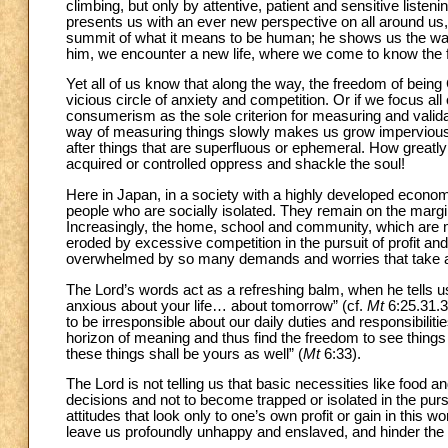
climbing, but only by attentive, patient and sensitive listen
presents us with an ever new perspective on all around us
summit of what it means to be human; he shows us the way t
him, we encounter a new life, where we come to know the 
Yet all of us know that along the way, the freedom of bein
vicious circle of anxiety and competition. Or if we focus all
consumerism as the sole criterion for measuring and valida
way of measuring things slowly makes us grow impervious o
after things that are superfluous or ephemeral. How greatl
acquired or controlled oppress and shackle the soul!
Here in Japan, in a society with a highly developed econo
people who are socially isolated. They remain on the margin
Increasingly, the home, school and community, which are 
eroded by excessive competition in the pursuit of profit an
overwhelmed by so many demands and worries that take awa
The Lord’s words act as a refreshing balm, when he tells us 
anxious about your life… about tomorrow” (cf.
Mt
6:25.31.3
to be irresponsible about our daily duties and responsibilities
horizon of meaning and thus find the freedom to see things
these things shall be yours as well” (
Mt
6:33).
The Lord is not telling us that basic necessities like food a
decisions and not to become trapped or isolated in the pursu
attitudes that look only to one’s own profit or gain in this w
leave us profoundly unhappy and enslaved, and hinder the