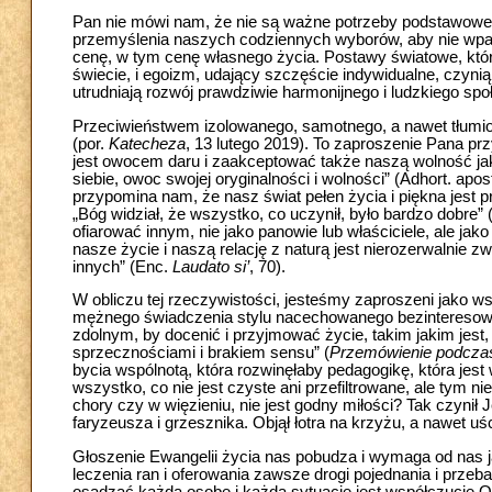
Pan nie mówi nam, że nie są ważne potrzeby podstawowe, 
przemyślenia naszych codziennych wyborów, aby nie wpaś
cenę, w tym cenę własnego życia. Postawy światowe, któr
świecie, i egoizm, udający szczęście indywidualne, czynią 
utrudniają rozwój prawdziwie harmonijnego i ludzkiego sp
Przeciwieństwem izolowanego, samotnego, a nawet tłumio
(por.
Katecheza
, 13 lutego 2019). To zaproszenie Pana p
jest owocem daru i zaakceptować także naszą wolność jako
siebie, owoc swojej oryginalności i wolności” (Adhort. apos
przypomina nam, że nasz świat pełen życia i piękna jest
„Bóg widział, że wszystko, co uczynił, było bardzo dobre” 
ofiarować innym, nie jako panowie lub właściciele, ale j
nasze życie i naszą relację z naturą jest nierozerwalnie 
innych” (Enc.
Laudato si’
, 70).
W obliczu tej rzeczywistości, jesteśmy zaproszeni jako w
mężnego świadczenia stylu nacechowanego bezinteresown
zdolnym, by docenić i przyjmować życie, takim jakim jest,
sprzecznościami i brakiem sensu” (
Przemówienie podcza
bycia wspólnotą, która rozwinęłaby pedagogikę, która jest
wszystko, co nie jest czyste ani przefiltrowane, ale tym ni
chory czy w więzieniu, nie jest godny miłości? Tak czynił J
faryzeusza i grzesznika. Objął łotra na krzyżu, a nawet uś
Głoszenie Ewangelii życia nas pobudza i wymaga od nas 
leczenia ran i oferowania zawsze drogi pojednania i prze