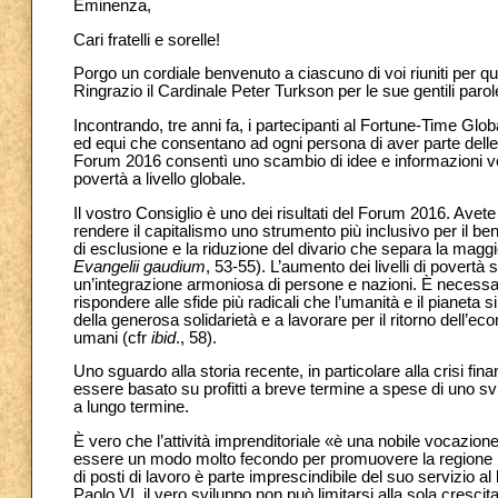
Eminenza,
Cari fratelli e sorelle!
Porgo un cordiale benvenuto a ciascuno di voi riuniti per q
Ringrazio il Cardinale Peter Turkson per le sue gentili parol
Incontrando, tre anni fa, i partecipanti al Fortune-Time Glob
ed equi che consentano ad ogni persona di aver parte delle r
Forum 2016 consentì uno scambio di idee e informazioni vol
povertà a livello globale.
Il vostro Consiglio è uno dei risultati del Forum 2016. Avet
rendere il capitalismo uno strumento più inclusivo per il 
di esclusione e la riduzione del divario che separa la maggi
Evangelii gaudium
, 53-55). L’aumento dei livelli di povert
un’integrazione armoniosa di persone e nazioni. È necessar
rispondere alle sfide più radicali che l’umanità e il pianeta
della generosa solidarietà e a lavorare per il ritorno dell’e
umani (cfr
ibid
., 58).
Uno sguardo alla storia recente, in particolare alla crisi 
essere basato su profitti a breve termine a spese di uno svi
a lungo termine.
È vero che l’attività imprenditoriale «è una nobile vocazione
essere un modo molto fecondo per promuovere la regione in 
di posti di lavoro è parte imprescindibile del suo servizio
Paolo VI, il vero sviluppo non può limitarsi alla sola cresc