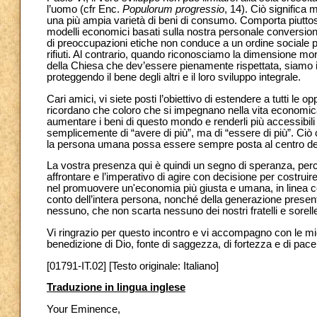
l’uomo (cfr Enc.
Populorum progressio
, 14). Ciò significa m
una più ampia varietà di beni di consumo. Comporta piuttos
modelli economici basati sulla nostra personale conversion
di preoccupazioni etiche non conduce a un ordine sociale p
rifiuti. Al contrario, quando riconosciamo la dimensione mora
della Chiesa
che dev’essere pienamente rispettata, siamo in
proteggendo il bene degli altri e il loro sviluppo integrale.
Cari amici, vi siete posti l’obiettivo di estendere a tutti le 
ricordano che coloro che si impegnano nella vita economi
aumentare i beni di questo mondo e renderli più accessibili a
semplicemente di “avere di più”, ma di “essere di più”. Ciò
la persona umana possa essere sempre posta al centro dell
La vostra presenza qui è quindi un segno di speranza, perc
affrontare e l’imperativo di agire con decisione per costrui
nel promuovere un'economia più giusta e umana, in linea con
conto dell’intera persona, nonché della generazione presente
nessuno, che non scarta nessuno dei nostri fratelli e sorelle
Vi ringrazio per questo incontro e vi accompagno con le mie p
benedizione di Dio, fonte di saggezza, di fortezza e di pace
[01791-IT.02] [Testo originale: Italiano]
Traduzione in lingua inglese
Your Eminence,