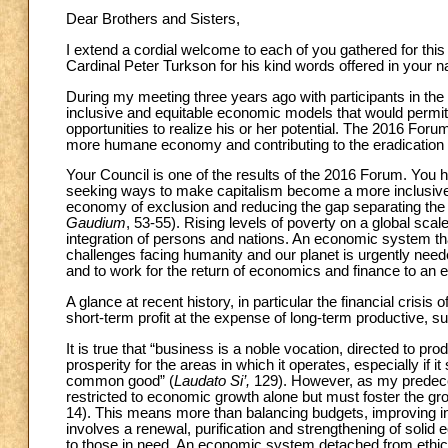
Dear Brothers and Sisters,
I extend a cordial welcome to each of you gathered for this
Cardinal Peter Turkson for his kind words offered in your 
During my meeting three years ago with participants in th
inclusive and equitable economic models that would permit
opportunities to realize his or her potential. The 2016 For
more humane economy and contributing to the eradication of
Your Council is one of the results of the 2016 Forum. You h
seeking ways to make capitalism become a more inclusive 
economy of exclusion and reducing the gap separating the m
Gaudium
, 53-55). Rising levels of poverty on a global sca
integration of persons and nations. An economic system tha
challenges facing humanity and our planet is urgently need
and to work for the return of economics and finance to an e
A glance at recent history, in particular the financial cri
short-term profit at the expense of long-term productive, 
It is true that “business is a noble vocation, directed to pro
prosperity for the areas in which it operates, especially if it
common good” (
Laudato Si’,
129). However, as my predece
restricted to economic growth alone but must foster the gr
14). This means more than balancing budgets, improving inf
involves a renewal, purification and strengthening of sol
to those in need. An economic system detached from ethica