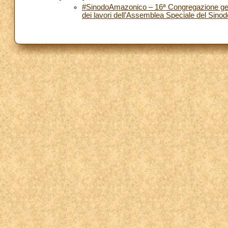
#SinodoAmazonico – 16ª Congregazione gene
dei lavori dell’Assemblea Speciale del Sino