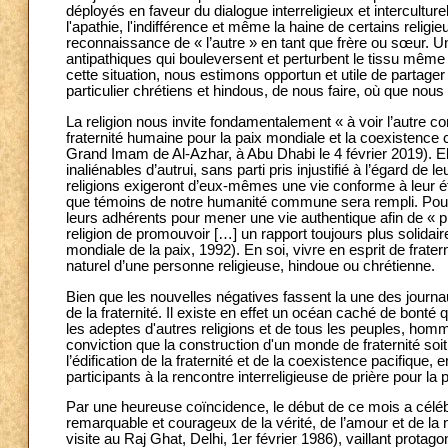
déployés en faveur du dialogue interreligieux et interculturel
l'apathie, l'indifférence et même la haine de certains relig
reconnaissance de « l’autre » en tant que frère ou sœur. U
antipathiques qui bouleversent et perturbent le tissu mêm
cette situation, nous estimons opportun et utile de partage
particulier chrétiens et hindous, de nous faire, où que nous
La religion nous invite fondamentalement « à voir l’autre 
fraternité humaine pour la paix mondiale et la coexistenc
Grand Imam de Al-Azhar, à Abu Dhabi le 4 février 2019). Elle
inaliénables d’autrui, sans parti pris injustifié à l’égard de 
religions exigeront d’eux-mêmes une vie conforme à leur éth
que témoins de notre humanité commune sera rempli. Pour ce
leurs adhérents pour mener une vie authentique afin de « prod
religion de promouvoir […] un rapport toujours plus solida
mondiale de la paix, 1992). En soi, vivre en esprit de fratern
naturel d’une personne religieuse, hindoue ou chrétienne.
Bien que les nouvelles négatives fassent la une des journa
de la fraternité. Il existe en effet un océan caché de bonté 
les adeptes d'autres religions et de tous les peuples, ho
conviction que la construction d'un monde de fraternité soi
l’édification de la fraternité et de la coexistence pacifiq
participants à la rencontre interreligieuse de prière pour la
Par une heureuse coïncidence, le début de ce mois a célé
remarquable et courageux de la vérité, de l’amour et de la 
visite au Raj Ghat, Delhi, 1er février 1986), vaillant protag