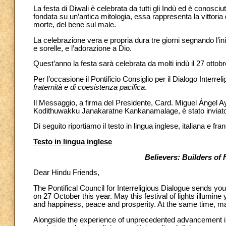
La festa di Diwali è celebrata da tutti gli Indù ed è conosc
fondata su un’antica mitologia, essa rappresenta la vittoria d
morte, del bene sul male.
La celebrazione vera e propria dura tre giorni segnando l’iniz
e sorelle, e l’adorazione a Dio.
Quest’anno la festa sarà celebrata da molti indù il 27 ottobr
Per l’occasione il Pontificio Consiglio per il Dialogo Interr
fraternità e di coesistenza pacifica
.
Il Messaggio, a firma del Presidente, Card. Miguel Ángel A
Kodithuwakku Janakaratne Kankanamalage, è stato inviato 
Di seguito riportiamo il testo in lingua inglese, italiana e fran
Testo in lingua inglese
Believers: Builders of 
Dear Hindu Friends,
The Pontifical Council for Interreligious Dialogue sends y
on 27 October this year. May this festival of lights illumi
and happiness, peace and prosperity. At the same time, may i
Alongside the experience of unprecedented advancement in 