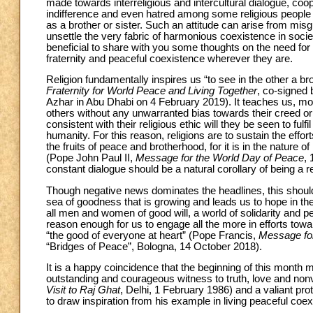
made towards interreligious and intercultural dialogue, coope
indifference and even hatred among some religious people to
as a brother or sister. Such an attitude can arise from m
unsettle the very fabric of harmonious coexistence in society
beneficial to share with you some thoughts on the need for e
fraternity and peaceful coexistence wherever they are.
Religion fundamentally inspires us “to see in the other a br
Fraternity for World Peace and Living Together
, co-signed
Azhar in Abu Dhabi on 4 February 2019). It teaches us, moreo
others without any unwarranted bias towards their creed or
consistent with their religious ethic will they be seen to ful
humanity. For this reason, religions are to sustain the effort
the fruits of peace and brotherhood, for it is in the nature o
(Pope John Paul II,
Message for the World Day of Peace
, 
constant dialogue should be a natural corollary of being a r
Though negative news dominates the headlines, this should 
sea of goodness that is growing and leads us to hope in the p
all men and women of good will, a world of solidarity and pea
reason enough for us to engage all the more in efforts towar
“the good of everyone at heart” (Pope Francis,
Message for
“Bridges of Peace”, Bologna, 14 October 2018).
It is a happy coincidence that the beginning of this month
outstanding and courageous witness to truth, love and non
Visit to Raj Ghat
, Delhi, 1 February 1986) and a valiant pr
to draw inspiration from his example in living peaceful coe