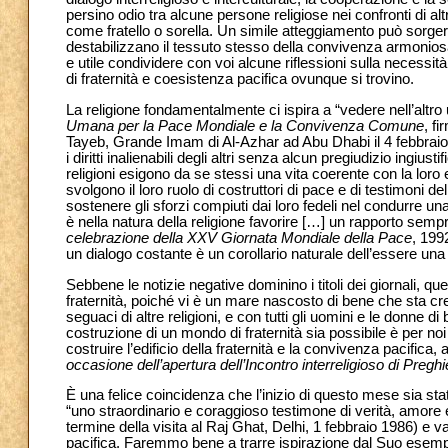
persino odio tra alcune persone religiose nei confronti di a
come fratello o sorella. Un simile atteggiamento può sorger
destabilizzano il tessuto stesso della convivenza armonios
e utile condividere con voi alcune riflessioni sulla necessità 
di fraternità e coesistenza pacifica ovunque si trovino.
La religione fondamentalmente ci ispira a “vedere nell’altro
Umana per la Pace Mondiale e la Convivenza Comune
, f
Tayeb, Grande Imam di Al-Azhar ad Abu Dhabi il 4 febbraio 201
i diritti inalienabili degli altri senza alcun pregiudizio ingiu
religioni esigono da se stessi una vita coerente con la lor
svolgono il loro ruolo di costruttori di pace e di testimoni 
sostenere gli sforzi compiuti dai loro fedeli nel condurre una
è nella natura della religione favorire […] un rapporto sempr
celebrazione della XXV Giornata Mondiale della Pace
, 199
un dialogo costante è un corollario naturale dell’essere una 
Sebbene le notizie negative dominino i titoli dei giornali, 
fraternità, poiché vi è un mare nascosto di bene che sta cre
seguaci di altre religioni, e con tutti gli uomini e le donne
costruzione di un mondo di fraternità sia possibile è per noi
costruire l’edificio della fraternità e la convivenza pacifica
occasione dell’apertura dell’Incontro interreligioso di Pregh
È una felice coincidenza che l’inizio di questo mese sia s
“uno straordinario e coraggioso testimone di verità, amore 
termine della visita al Raj Ghat, Delhi, 1 febbraio 1986) e 
pacifica. Faremmo bene a trarre ispirazione dal Suo esemp