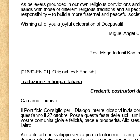
As believers grounded in our own religious convictions and
hands with those of different religious traditions and all peo
responsibility – to build a more fraternal and peaceful socie
Wishing all of you a joyful celebration of Deepavali!
Miguel Ángel C
Rev. Msgr. Indunil Kod
[01680-EN.01] [Original text: English]
Traduzione in lingua italiana
Credenti: costruttori di
Cari amici induisti,
Il Pontificio Consiglio per il Dialogo Interreligioso vi invia 
quest’anno il 27 ottobre. Possa questa festa delle luci illumi
vostre comunità gioia e felicità, pace e prosperità. Allo stes
l’altro.
Accanto ad uno sviluppo senza precedenti in molti campi, vi
dialogo interreligioso e interculturale, la cooperazione e la so