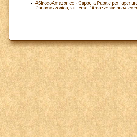
#SinodoAmazonico - Cappella Papale per l’apertura
Panamazzonica, sul tema: “Amazzonia: nuovi cammin