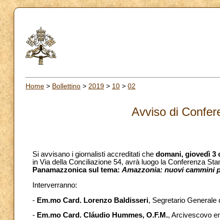
Home
>
Bollettino
>
2019
>
10
>
02
Avviso di Confe
Si avvisano i giornalisti accreditati che
domani, giovedì 3 
in Via della Conciliazione 54, avrà luogo la Conferenza St
Panamazzonica sul tema:
Amazzonia: nuovi cammini pe
Interverranno:
-
Em.mo Card. Lorenzo Baldisseri
, Segretario Generale 
-
Em.mo Card. Cláudio Hummes, O.F.M.
, Arcivescovo e