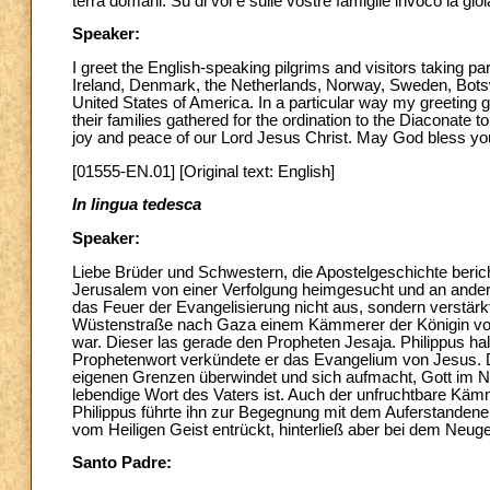
terrà domani. Su di voi e sulle vostre famiglie invoco la gi
Speaker:
I greet the English-speaking pilgrims and visitors taking p
Ireland, Denmark, the Netherlands, Norway, Sweden, Botswa
United States of America. In a particular way my greeting 
their families gathered for the ordination to the Diaconate t
joy and peace of our Lord Jesus Christ. May God bless yo
[01555-EN.01] [Original text: English]
In lingua tedesca
Speaker:
Liebe Brüder und Schwestern, die Apostelgeschichte beri
Jerusalem von einer Verfolgung heimgesucht und an ander
das Feuer der Evangelisierung nicht aus, sondern verstärkt
Wüstenstraße nach Gaza einem Kämmerer der Königin von 
war. Dieser las gerade den Propheten Jesaja. Philippus h
Prophetenwort verkündete er das Evangelium von Jesus. D
eigenen Grenzen überwindet und sich aufmacht, Gott im N
lebendige Wort des Vaters ist. Auch der unfruchtbare Kämme
Philippus führte ihn zur Begegnung mit dem Auferstandene
vom Heiligen Geist entrückt, hinterließ aber bei dem Neuge
Santo Padre: