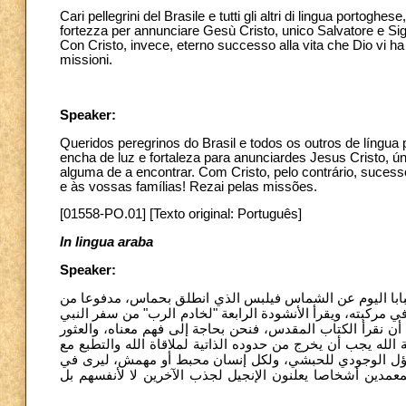
Cari pellegrini del Brasile e tutti gli altri di lingua portog
fortezza per annunciare Gesù Cristo, unico Salvatore e Signor
Con Cristo, invece, eterno successo alla vita che Dio vi ha 
missioni.
Speaker:
Queridos peregrinos do Brasil e todos os outros de líng
encha de luz e fortaleza para anunciardes Jesus Cristo, ú
alguma de a encontrar. Com Cristo, pelo contrário, suces
e às vossas famílias! Rezai pelas missões.
[01558-PO.01] [Texto original: Português]
In lingua araba
Speaker:
[لبابا اليوم عن الشماس فيلبس الذي انطلق بحماس، مدفوعا من
ركبته، ويقرأ الأنشودة الرابعة "لخادم الرب" من سفر النبي
ي أن نقرأ الكتاب المقدس، فنحن بحاجة إلى فهم معناه، والعثور
له يجب أن يخرج من حدوده الذاتية لملاقاة الله والتطبع مع
ساؤل الوجودي للحبشي، ولكل إنسان محبط أو مهمش، ليرى في
لمعمدين أشخاصا يعلنون الإنجيل لجذب الآخرين لا لأنفسهم بل