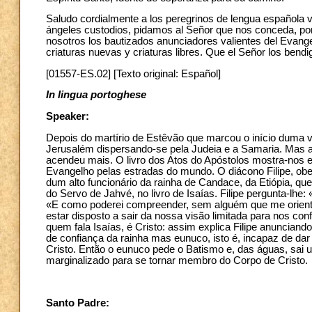
Saludo cordialmente a los peregrinos de lengua española 
ángeles custodios, pidamos al Señor que nos conceda, por 
nosotros los bautizados anunciadores valientes del Evange
criaturas nuevas y criaturas libres. Que el Señor los bendi
[01557-ES.02] [Texto original: Español]
In lingua portoghese
Speaker:
Depois do martírio de Estêvão que marcou o início duma vi
Jerusalém dispersando-se pela Judeia e a Samaria. Mas a
acendeu mais. O livro dos Atos do Apóstolos mostra-nos 
Evangelho pelas estradas do mundo. O diácono Filipe, obe
dum alto funcionário da rainha de Candace, da Etiópia, que
do Servo de Jahvé, no livro de Isaías. Filipe pergunta-lh
«E como poderei compreender, sem alguém que me oriente?
estar disposto a sair da nossa visão limitada para nos con
quem fala Isaías, é Cristo: assim explica Filipe anuncia
de confiança da rainha mas eunuco, isto é, incapaz de da
Cristo. Então o eunuco pede o Batismo e, das águas, sai
marginalizado para se tornar membro do Corpo de Cristo.
Santo Padre: