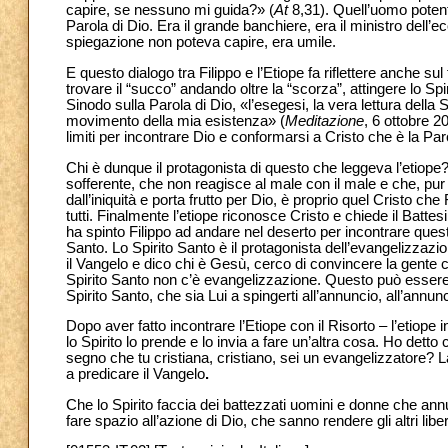
capire, se nessuno mi guida?» (
At
8,31). Quell’uomo poten
Parola di Dio. Era il grande banchiere, era il ministro dell’
spiegazione non poteva capire, era umile.
E
questo dialogo tra Filippo e l’Etiope fa riflettere anche s
trovare il “succo” andando oltre la “scorza”, attingere lo Sp
Sinodo sulla Parola di Dio, «l’esegesi, la vera lettura della
movimento della mia esistenza» (
Meditazione
, 6 ottobre 2
limiti per incontrare Dio e conformarsi a Cristo che è la Pa
Chi è dunque il protagonista di questo che leggeva l’etiope? F
sofferente, che non reagisce al male con il male e che, pur se
dall’iniquità e porta frutto per Dio, è proprio quel Cristo c
tutti. Finalmente l’etiope riconosce Cristo e chiede il Bat
ha spinto Filippo ad andare nel deserto per incontrare ques
Santo. Lo Spirito Santo è il protagonista dell’evangelizzazi
il Vangelo e dico chi è Gesù, cerco di convincere la gente
Spirito Santo non c’è evangelizzazione. Questo può essere 
Spirito Santo, che sia Lui a spingerti all’annuncio, all’annu
Dopo aver fatto incontrare l’Etiope con il Risorto – l’etiop
lo Spirito lo prende e lo invia a fare un’altra cosa. Ho detto 
segno che tu cristiana, cristiano, sei un evangelizzatore? La
a predicare il Vangelo
.
Che lo Spirito faccia dei battezzati uomini e donne che annu
fare spazio all’azione di Dio, che sanno rendere gli altri libe