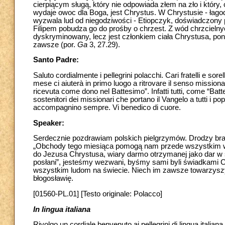
cierpiącym sługą, który nie odpowiada złem na zło i który
wydaje owoc dla Boga, jest Chrystus. W Chrystusie - łago
wyzwala lud od niegodziwości - Etiopczyk, doświadczony
Filipem pobudza go do prośby o chrzest. Z wód chrzcielnyc
dyskryminowany, lecz jest członkiem ciała Chrystusa, pon
zawsze (por.
Ga
3, 27.29).
Santo Padre:
Saluto cordialmente i pellegrini polacchi. Cari fratelli e sore
mese ci aiuterà in primo luogo a ritrovare il senso mission
ricevuta come dono nel Battesimo”. Infatti tutti, come “Batt
sostenitori dei missionari che portano il Vangelo a tutti i pop
accompagnino sempre. Vi benedico di cuore.
Speaker:
Serdecznie pozdrawiam polskich pielgrzymów. Drodzy brac
„Obchody tego miesiąca pomogą nam przede wszystkim w
do Jezusa Chrystusa, wiary darmo otrzymanej jako dar w
posłani”, jesteśmy wezwani, byśmy sami byli świadkami C
wszystkim ludom na świecie. Niech im zawsze towarzyszy 
błogosławię.
[01560-PL.01] [Testo originale: Polacco]
In lingua italiana
Rivolgo un cordiale benvenuto ai pellegrini di lingua italiana.