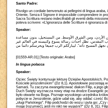
Santo Padre:
Rivolgo un cordiale benvenuto ai pellegrini di lingua araba, i
Oriente. Senza il Signore è impossibile comprendere in profo
Sacra Scrittura restano indecifrabili gli eventi della mis
Speaker:
ومن الأردن، ومن الشرق الأوسط. من المستحيل، بدون مساعدة
اب المقدس، تظل أحداث رسالة يسوع وكنيسته في العالم غير
جهل المسيح ذاته". ليبارككم الرب جميعا ويحرسكم دائما من
[01559-AR.01] [Testo originale: Arabo]
In lingua polacca
Speaker:
Ojciec Święty kontynuuje lekturę Dziejów Apostolskich. 
Kościele jerozolimskim” (
Dz
8,1). Apostołowie pozostają w 
Samarii. Tu zaczyna ewangelizować diakon Filip, a jego g
Duch Święty wyznacza nowy etap na drodze Ewangelii: pob
było otwarte na Boga. Poznaje wysokiego urzędnika królowe
pobycie w Jerozolimie, gdzie udał się, aby oddać cześć B
„sługi Pańskiego”. Filip podchodzi do wozu i pyta go: „Czy
mogę [rozumieć], jeśli mi nikt nie wyjaśni?” (
Dz
8, 31). Fi