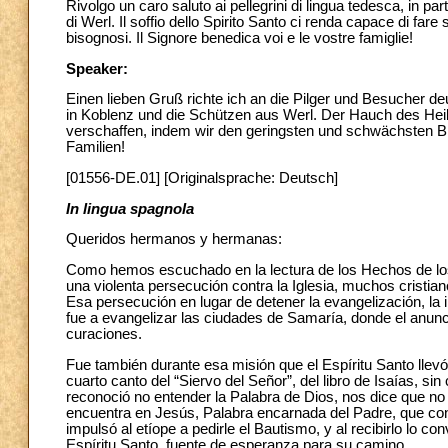
Rivolgo un caro saluto ai pellegrini di lingua tedesca, in part
di Werl. Il soffio dello Spirito Santo ci renda capace di fare sp
bisognosi. Il Signore benedica voi e le vostre famiglie!
Speaker:
Einen lieben Gruß richte ich an die Pilger und Besucher
in Koblenz und die Schützen aus Werl. Der Hauch des He
verschaffen, indem wir den geringsten und schwächsten 
Familien!
[01556-DE.01] [Originalsprache: Deutsch]
In lingua spagnola
Queridos hermanos y hermanas:
Como hemos escuchado en la lectura de los Hechos de los
una violenta persecución contra la Iglesia, muchos cristia
Esa persecución en lugar de detener la evangelización, la 
fue a evangelizar las ciudades de Samaría, donde el anun
curaciones.
Fue también durante esa misión que el Espíritu Santo llevó a
cuarto canto del “Siervo del Señor”, del libro de Isaías, s
reconoció no entender la Palabra de Dios, nos dice que no e
encuentra en Jesús, Palabra encarnada del Padre, que con 
impulsó al etíope a pedirle el Bautismo, y al recibirlo lo co
Espíritu Santo, fuente de esperanza para su camino.