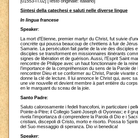
[01553-IT.02] [Testo originale: Italiano]
Sintesi della catechesi e saluti nelle diverse lingue
In lingua francese
Speaker
:
La mort d’Etienne, premier martyr du Christ, fut suivie d’un
concrète qui poussa beaucoup de chrétiens à fuir de Jérusa
Samarie. La persécution fait partie de la vie des disciples
disciples se transforment en missionnaires itinérants comm
signes de libération et de guérison. Aussi, l’Esprit Saint 
rencontre de Philippe avec un haut fonctionnaire de la reine 
l’importance de la compréhension du sens de la Parole de Di
rencontrer Dieu et se conformer au Christ, Parole vivante d
donne la clé de lecture. Il lui annonce le Christ qui, avec 
une vie nouvelle et devient membre à part entière du corps d
en le marquant du sceau de la joie.
Santo Padre
:
Saluto calorosamente i fedeli francofoni, in particolare i pell
Pointe-à-Pitre; il Collegio Saint-Joseph di Oyonnax; e il grup
rivela l'importanza di comprendere la Parola di Dio e i Sacram
cristiani, discepoli di Cristo, morto e risorto. Possa lo Spir
del Suo messaggio di speranza. Dio vi benedica!
Speaker
: