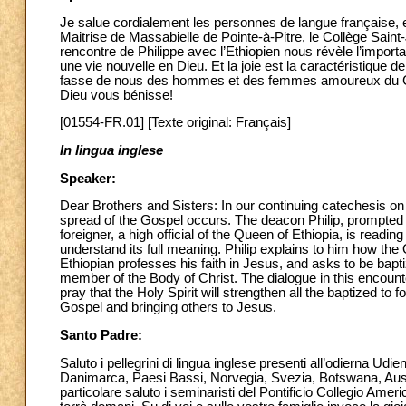
Je salue cordialement les personnes de langue française, en
Maitrise de Massabielle de Pointe-à-Pitre, le Collège Sai
rencontre de Philippe avec l’Ethiopien nous révèle l’impo
une vie nouvelle en Dieu. Et la joie est la caractéristique de
fasse de nous des hommes et des femmes amoureux du Ch
Dieu vous bénisse!
[01554-FR.01] [Texte original: Français]
In lingua inglese
Speaker:
Dear Brothers and Sisters: In our continuing catechesis on
spread of the Gospel occurs. The deacon Philip, prompted 
foreigner, a high official of the Queen of Ethiopia, is readi
understand its full meaning. Philip explains to him how the 
Ethiopian professes his faith in Jesus, and asks to be bap
member of the Body of Christ. The dialogue in this encounte
pray that the Holy Spirit will strengthen all the baptized to
Gospel and bringing others to Jesus.
Santo Padre:
Saluto i pellegrini di lingua inglese presenti all’odierna Udi
Danimarca, Paesi Bassi, Norvegia, Svezia, Botswana, Austra
particolare saluto i seminaristi del Pontificio Collegio Americ