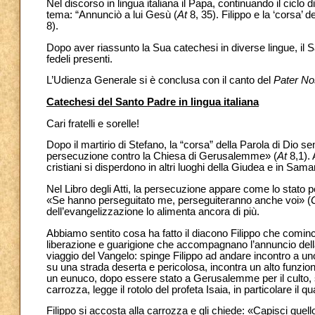
Nel discorso in lingua italiana il Papa, continuando il ciclo 
tema: “Annunciò a lui Gesù (
At
8, 35). Filippo e la ‘corsa’ 
8).
Dopo aver riassunto la Sua catechesi in diverse lingue, il Sa
fedeli presenti.
L’Udienza Generale si è conclusa con il canto del
Pater No
Catechesi del Santo Padre in lingua italiana
Cari fratelli e sorelle!
Dopo il martirio di Stefano, la “corsa” della Parola di Dio s
persecuzione contro la Chiesa di Gerusalemme» (
At
8,1). 
cristiani si disperdono in altri luoghi della Giudea e in Samar
Nel Libro degli Atti, la persecuzione appare come lo stato 
«Se hanno perseguitato me, perseguiteranno anche voi» (
dell’evangelizzazione lo alimenta ancora di più.
Abbiamo sentito cosa ha fatto il diacono Filippo che cominc
liberazione e guarigione che accompagnano l’annuncio dell
viaggio del Vangelo: spinge Filippo ad andare incontro a uno
su una strada deserta e pericolosa, incontra un alto funzion
un eunuco, dopo essere stato a Gerusalemme per il culto, st
carrozza, legge il rotolo del profeta Isaia, in particolare il 
Filippo si accosta alla carrozza e gli chiede: «Capisci quel