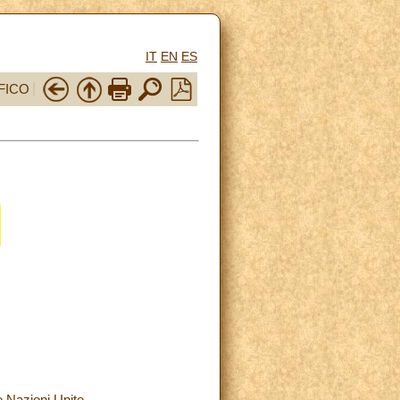
IT
EN
ES
FICO
e Nazioni Unite