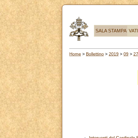
SALA STAMPA
VAT
Home
>
Bollettino
>
2019
>
09
>
2
Interventi del Cardinale