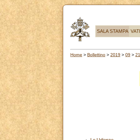
SALA STAMPA
VAT
Home
>
Bollettino
>
2019
>
09
>
2
Le Udienze