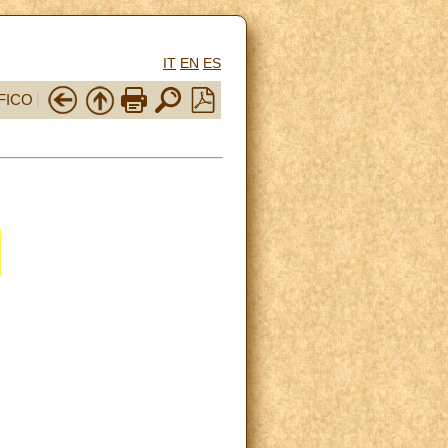
IT
EN
ES
FICO