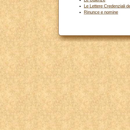
Le Lettere Credenziali d
Rinunce e nomine