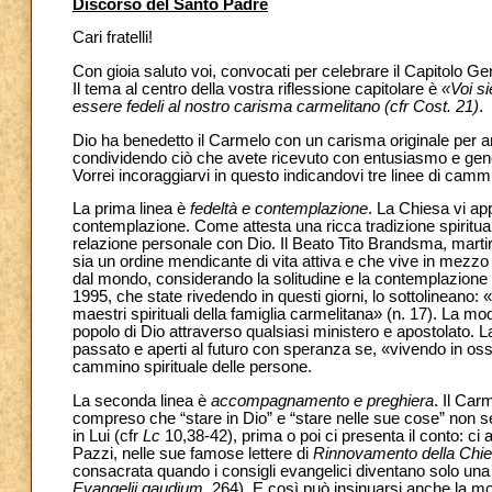
Discorso del Santo Padre
Cari fratelli!
Con gioia saluto voi, convocati per celebrare il Capitolo Gen
Il tema al centro della vostra riflessione capitolare è
«Voi si
essere fedeli al nostro carisma carmelitano (cfr Cost. 21)
.
Dio ha benedetto il Carmelo con un carisma originale per a
condividendo ciò che avete ricevuto con entusiasmo e gene
Vorrei incoraggiarvi in questo indicandovi tre linee di camm
La prima linea è
fedeltà e contemplazione
. La Chiesa vi a
contemplazione. Come attesta una ricca tradizione spiritual
relazione personale con Dio. Il Beato Tito Brandsma, marti
sia un ordine mendicante di vita attiva e che vive in mezzo 
dal mondo, considerando la solitudine e la contemplazione co
1995, che state rivedendo in questi giorni, lo sottolineano
maestri spirituali della famiglia carmelitana» (n. 17). La mo
popolo di Dio attraverso qualsiasi ministero e apostolato. L
passato e aperti al futuro con speranza se, «vivendo in os
cammino spirituale delle persone.
La seconda linea è
accompagnamento e preghiera
. Il Car
compreso che “stare in Dio” e “stare nelle sue cose” non s
in Lui (cfr
Lc
10,38-42), prima o poi ci presenta il conto: c
Pazzi, nelle sue famose lettere di
Rinnovamento della Chi
consacrata quando i consigli evangelici diventano solo un
Evangelii gaudium
, 264). E così può insinuarsi anche la mo