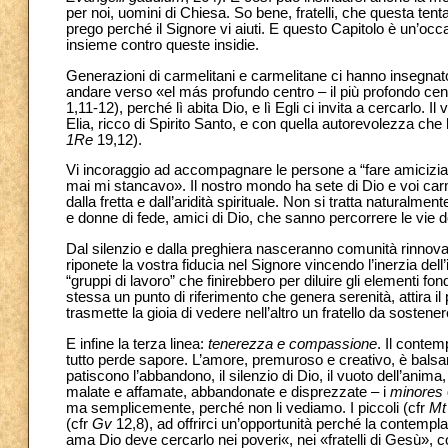
per noi, uomini di Chiesa. So bene, fratelli,
che questa tenta
prego perché il Signore vi aiuti. E questo Capitolo è un’occa
insieme contro queste insidie.
Generazioni di carmelitani e carmelitane ci hanno insegnato 
andare verso «el más profundo centro – il più profondo ce
1,11-12), perché lì abita Dio, e lì Egli ci invita a cercarlo. 
Elia, ricco di Spirito Santo, e con quella autorevolezza che 
1Re
19,12).
Vi incoraggio ad accompagnare le persone a “fare amicizia”
mai mi stancavo». Il nostro mondo ha sete di Dio e voi carme
dalla fretta e dall’aridità spirituale. Non si tratta natural
e donne di fede, amici di Dio, che sanno percorrere le vie de
Dal silenzio e dalla preghiera nasceranno comunità rinnovat
riponete la vostra fiducia nel Signore vincendo l’inerzia del
“gruppi di lavoro” che finirebbero per diluire gli elementi fon
stessa un punto di riferimento che genera serenità, attira il 
trasmette la gioia di vedere nell’altro un fratello da sostene
E infine la terza linea:
tenerezza e compassione
. Il conte
tutto perde sapore. L’amore, premuroso e creativo, è balsam
patiscono l’abbandono, il silenzio di Dio, il vuoto dell’anim
malate e affamate, abbandonate e disprezzate – i
minores
ma semplicemente, perché non li vediamo. I piccoli (cfr
Mt
(cfr
Gv
12,8), ad offrirci un’opportunità perché la contemplaz
ama Dio deve cercarlo nei poveri«, nei «fratelli di Gesù», 