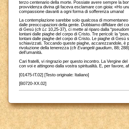
terzo centenario della morte. Possiate avere sempre la bontà
provvidenza divina gli faceva esclamare con gioia: «Ho un
compassione davanti a ogni forma di sofferenza umana!
La contemplazione sarebbe solo qualcosa di momentaneo se 
dalle preoccupazioni della gente. Dobbiamo diffidare del 
di Gesù (cfr
Lc
10,25-37), ci mette al riparo dalla “pseudomis
lontani dalle piaghe del corpo di Cristo. Tre pericoli: la “pse
lontani dalle piaghe del corpo di Cristo.
Le piaghe di Gesù son
schiavizzati. Toccando queste piaghe, accarezzandole, è po
rivoluzione della tenerezza (cfr
Evangelii gaudium
, 88; 288
dell’umanità.
Cari fratelli, vi ringrazio per questo incontro. La Vergine
con voi e attingono dalla vostra spiritualità. E, per favore,
[01475-IT.02] [Testo originale: Italiano]
[B0720-XX.02]