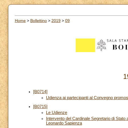
Home
>
Bollettino
>
2019
>
09
1
[B0714]
Udienza ai partecipanti al Convegno promosso 
[B0715]
Le Udienze
Intervento del Cardinale Segretario di Stato a
Leonardo Sapienza