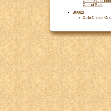
Cerimonia di con
Capi di Stato
[B0682]
Dalle Chiese Orie