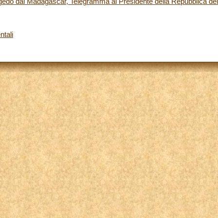
gedo dal Madagascar, Telegramma al Presidente della Repubblica de
ntali