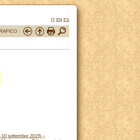
IT
EN
ES
RAFICO
4-10 settembre 2019) –