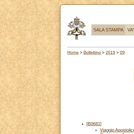
SALA STAMPA
VA
Home
>
Bollettino
>
2019
>
09
[B0681]
Viaggio Apostoli