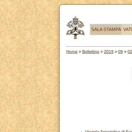
SALA STAMPA
VAT
Home
>
Bollettino
>
2019
>
09
>
0
Viaggio Apostolico di S