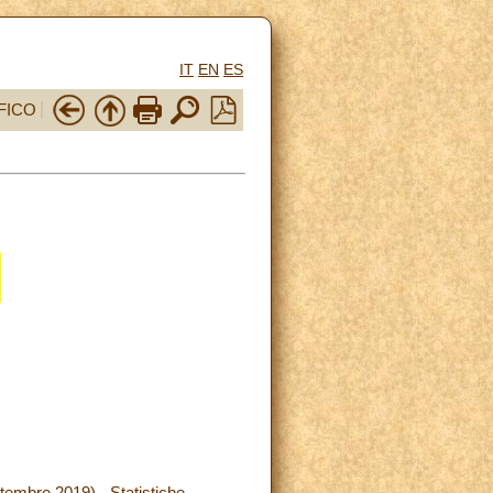
IT
EN
ES
FICO
embre 2019) - Statistiche