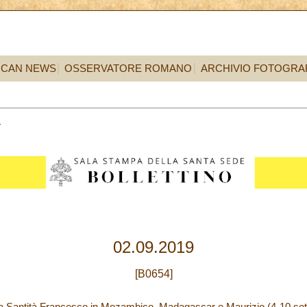
ICAN NEWS
OSSERVATORE ROMANO
ARCHIVIO FOTOGRA
2
02.09.2019
[B0654]
ua Santità Francesco in Mozambico, Madagascar e Maurizio (4-10 sett