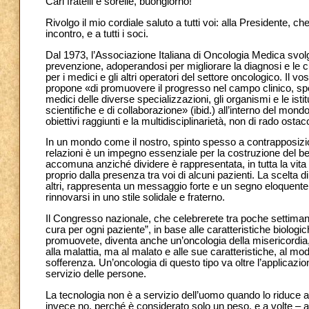
Cari fratelli e sorelle, buongiorno!
Rivolgo il mio cordiale saluto a tutti voi: alla Presidente, ch
incontro, e a tutti i soci.
Dal 1973, l’Associazione Italiana di Oncologia Medica svolg
prevenzione, adoperandosi per migliorare la diagnosi e le 
per i medici e gli altri operatori del settore oncologico. Il vos
propone «di promuovere il progresso nel campo clinico, speri
medici delle diverse specializzazioni, gli organismi e le istit
scientifiche e di collaborazione» (ibid.) all’interno del mond
obiettivi raggiunti e la multidisciplinarietà, non di rado os
In un mondo come il nostro, spinto spesso a contrapposizion
relazioni è un impegno essenziale per la costruzione del b
accomuna anziché dividere è rappresentata, in tutta la vita 
proprio dalla presenza tra voi di alcuni pazienti. La scelta 
altri, rappresenta un messaggio forte e un segno eloquente 
rinnovarsi in uno stile solidale e fraterno.
Il Congresso nazionale, che celebrerete tra poche settimane,
cura per ogni paziente”, in base alle caratteristiche biologi
promuovete, diventa anche un’oncologia della misericordia, 
alla malattia, ma al malato e alle sue caratteristiche, al mod
sofferenza. Un’oncologia di questo tipo va oltre l’applicazio
servizio delle persone.
La tecnologia non è a servizio dell’uomo quando lo riduce a
invece no, perché è considerato solo un peso, e a volte – an