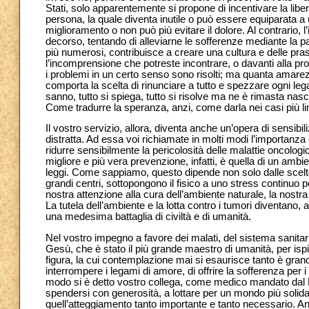
Stati, solo apparentemente si propone di incentivare la libert
persona, la quale diventa inutile o può essere equiparata a
miglioramento o non può più evitare il dolore. Al contrario, l
decorso, tentando di alleviarne le sofferenze mediante la p
più numerosi, contribuisce a creare una cultura e delle pra
l’incomprensione che potreste incontrare, o davanti alla prop
i problemi in un certo senso sono risolti; ma quanta amarez
comporta la scelta di rinunciare a tutto e spezzare ogni leg
sanno, tutto si spiega, tutto si risolve ma ne è rimasta n
Come tradurre la speranza, anzi, come darla nei casi più li
Il vostro servizio, allora, diventa anche un’opera di sensib
distratta. Ad essa voi richiamate in molti modi l’importanz
ridurre sensibilmente la pericolosità delle malattie oncolog
migliore e più vera prevenzione, infatti, è quella di un ambi
leggi. Come sappiamo, questo dipende non solo dalle scelte i
grandi centri, sottopongono il fisico a uno stress continuo per
nostra attenzione alla cura dell’ambiente naturale, la nostr
La tutela dell’ambiente e la lotta contro i tumori diventano
una medesima battaglia di civiltà e di umanità.
Nel vostro impegno a favore dei malati, del sistema sanitari
Gesù, che è stato il più grande maestro di umanità, per ispi
figura, la cui contemplazione mai si esaurisce tanto è grande 
interrompere i legami di amore, di offrire la sofferenza per i f
modo si è detto vostro collega, come medico mandato dal Pa
spendersi con generosità, a lottare per un mondo più solidale
quell’atteggiamento tanto importante e tanto necessario. Anc