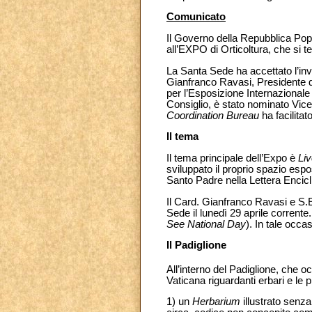
Comunicato
Il Governo della Repubblica Popo
all’EXPO di Orticoltura, che si t
La Santa Sede ha accettato l’invit
Gianfranco Ravasi, Presidente d
per l’Esposizione Internazionale
Consiglio, è stato nominato Vice
Coordination Bureau
ha facilitat
Il tema
Il tema principale dell’Expo è
Liv
sviluppato il proprio spazio espo
Santo Padre nella Lettera Encic
Il Card. Gianfranco Ravasi e S.E
Sede il lunedì 29 aprile corrente
See National Day
). In tale occ
Il Padiglione
All’interno del Padiglione, che 
Vaticana riguardanti erbari e le p
1) un
Herbarium
illustrato senza