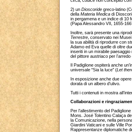
circa, codice non concepito com
2) un
Dioscoride
greco-latino (Co
della
Materia Medica
di Dioscori
in pergamena e un indice di 10 f
(Papa Alessandro VII, 1655-166
Inoltre, sarà presente una ripr
Terrestre
, conservato nei Musei 
la sua abilità di riprodurre con s
Adamo ed Eva quelle di oltre due
inseriti in un mirabile paesaggio
del pittore austriaco per l'arre
Il Padiglione ospiterà anche un’
universale “Sia la luce” (
Let ther
In esposizione anche due opere i
dorata di un albero d’ulivo.
Tutti i contenuti in mostra all’in
Collaborazioni e ringraziamen
Per l’allestimento del Padiglione 
Mons. José Tolentino Calaça de 
la Comunicazione, nella persona 
Giardini Vaticani e sulle Ville Po
Rappresentanze diplomatiche del