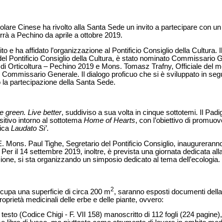
lare Cinese ha rivolto alla Santa Sede un invito a partecipare con un
errà a Pechino da aprile a ottobre 2019.
o e ha affidato l’organizzazione al Pontificio Consiglio della Cultura. I
el Pontificio Consiglio della Cultura, è stato nominato Commissario 
 di Orticoltura – Pechino 2019 e Mons. Tomasz Trafny, Officiale del 
 Commissario Generale. Il dialogo proficuo che si è sviluppato in segu
o la partecipazione della Santa Sede.
e green. Live better
, suddiviso a sua volta in cinque sottotemi. Il Pad
sitivo intorno al sottotema
Home of Hearts
, con l’obiettivo di promuo
lica
Laudato Si’
.
. Mons. Paul Tighe, Segretario del Pontificio Consiglio, inaugureranno
. Per il 14 settembre 2019, inoltre, è prevista una giornata dedicata al
asione, si sta organizzando un simposio dedicato al tema dell’ecologia.
2
occupa una superficie di circa 200 m
, saranno esposti documenti della
roprietà medicinali delle erbe e delle piante, ovvero:
 testo (Codice Chigi - F. VII 158) manoscritto di 112 fogli (224 pagi