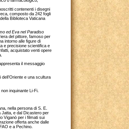
dico o farmacologico;
oscritti contenenti i disegni
greca, composto da 242 fogli
della Biblioteca Vaticana
o ed Eva nel Paradiso
iera del pittore, famoso per
a intorno alle figure di
a e precisione scientifica e
fatti, acquistato venti opere
a.
 rappresenta il messaggio
 dell’Oriente e una scultura
a non inquinante Li-Fi.
ana, nella persona di S. E.
Jatta, e dal Dicastero per
 Viganò per i filmati sui
orazione offerta anche dalle
a FAO e a Pechino.