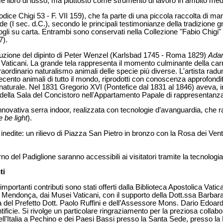
e libro di lusso, ma piuttosto come strumento di lavoro in ambito me
dice Chigi 53 - F. VII 159), che fa parte di una piccola raccolta di man
de (I sec. d.C.), secondo le principali testimonianze della tradizione 
ogli su carta. Entrambi sono conservati nella Collezione "Fabio Chigi" 
7).
oduzione del dipinto di Peter Wenzel (Karlsbad 1745 - Roma 1829)
Adam
Vaticani. La grande tela rappresenta il momento culminante della carr
traordinario naturalismo animali delle specie più diverse. L'artista radun
cento animali di tutto il mondo, riprodotti con conoscenza approfondit
 naturale. Nel 1831 Gregorio XVI (Pontefice dal 1831 al 1846) aveva, in
do della Sala del Concistoro nell'Appartamento Papale di rappresentanz
innovativa serra indoor, realizzata con tecnologie d’avanguardia, che
e be light
).
nedite: un rilievo di Piazza San Pietro in bronzo con la Rosa dei Venti
terno del Padiglione saranno accessibili ai visitatori tramite la tecnologi
ti
importanti contributi sono stati offerti dalla Biblioteca Apostolica Vatic
Mendonҫa, dai Musei Vaticani, con il supporto della Dott.ssa Barbara 
del Prefetto Dott. Paolo Ruffini e dell’Assessore Mons. Dario Edoardo
ntificie. Si rivolge un particolare ringraziamento per la preziosa collab
l’Italia a Pechino e dei Paesi Bassi presso la Santa Sede, presso l