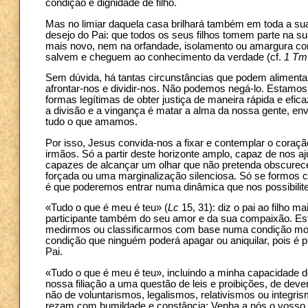
condição e dignidade de filho.
Mas no limiar daquela casa brilhará também em toda a sua
desejo do Pai: que todos os seus filhos tomem parte na 
mais novo, nem na orfandade, isolamento ou amargura co
salvem e cheguem ao conhecimento da verdade (cf.
1 Tm
Sem dúvida, há tantas circunstâncias que podem alimentar 
afrontar-nos e dividir-nos. Não podemos negá-lo. Estamo
formas legítimas de obter justiça de maneira rápida e efi
a divisão e a vingança é matar a alma da nossa gente, env
tudo o que amamos.
Por isso, Jesus convida-nos a fixar e contemplar o coraçã
irmãos. Só a partir deste horizonte amplo, capaz de nos 
capazes de alcançar um olhar que não pretenda obscurec
forçada ou uma marginalização silenciosa. Só se formos c
é que poderemos entrar numa dinâmica que nos possibilite
«Tudo o que é meu é teu» (
Lc
15, 31): diz o pai ao filho 
participante também do seu amor e da sua compaixão. Esta
medirmos ou classificarmos com base numa condição moral,
condição que ninguém poderá apagar ou aniquilar, pois é 
Pai.
«Tudo o que é meu é teu», incluindo a minha capacidade d
nossa filiação a uma questão de leis e proibições, de dev
não de voluntarismos, legalismos, relativismos ou integri
rezam com humildade e constância: Venha a nós o vosso 