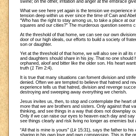
swine; on the other, irritation and anger at the embrace g
What we see here yet again is the tension we experience in
tension deep within us ever since the time of Cain and Abel. 
“Who has the right to stay among us, to take a place at our 
squares and our cities?” The murderous question seems con
At the threshold of that home, we can see our own divisions
door of our high ideals, our efforts to build a society of f
son or daughter.
Yet at the threshold of that home, we will also see in all its r
and daughters should share in his joy. That no one should h
orphaned, aloof and bitter like the older son. His heart w
truth (
1 Tim
2:4).
It is true that many situations can foment division and stri
denied. Often we are tempted to believe that hatred and rev
experience tells us that hatred, division and revenge succee
destroying and sweeping away everything we cherish.
Jesus invites us, then, to stop and contemplate the heart
more that we are brothers and sisters. Only against that v
thinking, and see things in a way that does not downplay our
Only if we can raise our eyes to heaven each day and say “
see things clearly and risk living no longer as enemies but 
“All that is mine is yours” (
Lk
15:31), says the father to his
sharing in his own love and own
compassion. This is the gr