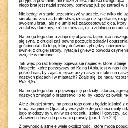
przyjęcia powitalne; nie może znieść radości swego ojca i 
niego brat jest nadal stracony, ponieważ już go zatracił w 
Nie będąc w stanie uczestniczyć w uczcie, nie tylko nie uz
sierotą niż zaznać braterstwa, izolację niż spotkanie, ro
swojemu bratu, ale nie umie też zaakceptować ojca, który 
został wykluczony, krótko mówiąc, ojca zdolnego do odcz
Na progu tego domu zdaje się objawiać tajemnica naszego 
się syna, z drugiej zaś pewne poczucie zdrady i oburzenia
gościnność dla tego, który doświadczył nędzy i cierpienia, 
świnie; z drugiej strony, irytacja i gniew z powodu czynieni
wzięcie w ramiona.
Tak więc po raz kolejny pojawia się napięcie, które istni
Napięcie, które począwszy od Kaina i Abla, jest w nas i 
pośród nas, by zająć miejsce przy naszym stole i na nas
naszych placach i w miastach? Zdaje się, że nadal rozbrz
Rdz
4,9).
Na progu tego domu pojawiają się podziały i starcia, agres
naszych zmagań o braterstwo i o to, by każdy człowiek mó
Ale z drugiej strony, na progu tego domu będzie jaśnieć 
moc, pragnienie Ojca: aby wszystkie Jego dzieci miały udzi
jego młodszy syn, ani w osieroceniu, izolacji i goryczy, ja
zbawieni i doszli do poznania prawdy (por.
1 Tm
2,4).
Z pewnością istnieje wiele okoliczności, które mogą pobudz