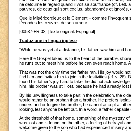
ne détourne le regard quand il voit sa souffrance (cf. Lett. 
pauvres, de ceux qui sont exclus, abandonnés et ignorés, 
Que le Miséricordieux et le Clément – comme l’invoquent s
fécondes les œuvres de son amour.
[00537-FR.02] [Texte original: Espagnol]
Traduzione in lingua inglese
“While he was yet at a distance, his father saw him and 
Here the Gospel takes us to the heart of the parable, show
he runs out to meet him before he can even reach home. A s
That was not the only time the father ran. His joy would no
find him and invites him to join in the festivities (cf. v. 
found his father’s joy hard to take; he did not acknowledge t
him, his brother was still lost, because he had already lost 
By his unwillingness to take part in the celebration, the olde
would rather be an orphan than a brother. He prefers isolatio
understand or forgive his brother, he cannot accept a father c
looking, lest anyone be left out. In a word, a father capabl
At the threshold of that home, something of the mystery of
was lost and is found; on the other, a feeling of betrayal an
welcome given to the son who had experienced misery and p