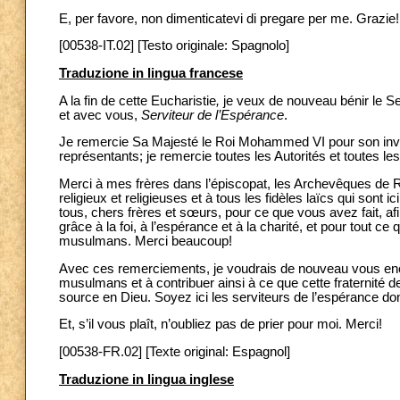
E, per favore, non dimenticatevi di pregare per me. Grazie!
[00538-IT.02] [Testo originale: Spagnolo]
Traduzione in lingua francese
A la fin de cette Eucharistie
,
je veux de nouveau bénir le S
et avec vous,
Serviteur de l’Espérance
.
Je remercie Sa Majesté le Roi Mohammed VI pour son invitat
représentants; je remercie toutes les Autorités et toutes 
Merci à mes frères dans l’épiscopat, les Archevêques de R
religieux et religieuses et à tous les fidèles laïcs qui sont 
tous, chers frères et sœurs, pour ce que vous avez fait, af
grâce à la foi, à l’espérance et à la charité, et pour tout c
musulmans. Merci beaucoup!
Avec ces remerciements, je voudrais de nouveau vous enco
musulmans et à contribuer ainsi à ce que cette fraternité de
source en Dieu. Soyez ici les serviteurs de l’espérance d
Et, s’il vous plaît, n’oubliez pas de prier pour moi. Merci!
[00538-FR.02] [Texte original: Espagnol]
Traduzione in lingua inglese