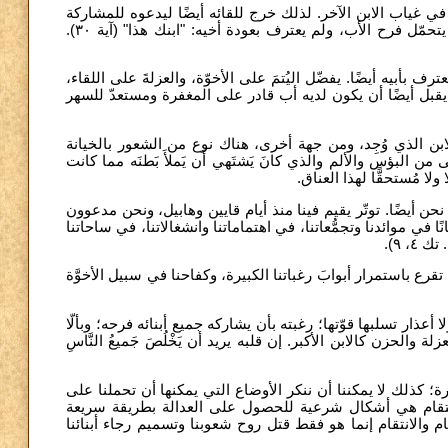
ي غياب الابن الآخر. لذلك خرج للقائه أيضًا ليدعوه للمشاركة
في العيد (را. آية ٢٨). لكن يبدو أن الابن الأكبر لا يحبّ حفلات الترحيب، لم يتحمّل فرح الأب، ولم يعترف بعودة أخيه: "ابنك هذا" (آية ٣٠).
 بأبيه أيضًا. يفضّل اليُتمَ على الأخوّة، والعزلةَ على اللقاء
يقبل أيضًا أن يكون لديه أب قادر على المغفرة ومستعدّ للسهر
الابن الذي وُجِد، ومن جهة أخرى، هناك نوع من الشعور بالخيانة
 البؤس والألم والذي كانَ يَشتَهي أَن يَملأَ بَطنَه مما كانت
لا مُستحقًّا لهذا العناق
حن أيضًا. توتّر يقيم فينا منذ أيام قايين وهابيل، ونحن مدعوون
في موائدنا وتجمُّعاتنا، في اهتماماتنا وانشغالاتنا، في ساحاتنا
 ٤، ۹
رع باستمرار أبوابَ رغباتنا الكبيرة، وكفاحنا في سبيل الأخوَّة
أعذار تسلبها قوّتها؛ رغبته بأن يشاركه جميع أبنائه فرحه؛ وبألّا
 والحزن كالابن الأكبر. إن قلبه يريد أن يَخْلُصَ جَميعُ النَّاسِ
 كذلك لا يمكننا أن ننكر الأوضاع التي يمكنها أن تحملنا على
والانتقام هي أشكال شرعية للحصول على العدالة بطريقة سريعة
قسام والانتقام إنما هو فقط قتل روح شعوبنا وتسميم رجاء أبنائنا