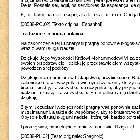
muçulmanos, colaborando também para que esta fraternidad
Deus. Possais ser, aqui, os servidores da esperança, de 
E, por favor, não vos esqueçais de rezar por mim. Obrigad
[00538-PO.02] [Texto original: Espanhol]
Traduzione in lingua polacca
Na zakończenie tej Eucharystii pragnę ponownie błogosław
wraz z wami sługą Nadziei.
Dziękuję Jego Wysokości Królowi Mohammedowi VI za zapr
swoich przedstawicieli; dziękuję przedstawicielom wszys
powodzenia tej podróży.
Dziękuję moim braciom w biskupstwie, arcybiskupom Raba
zakonnicom oraz wszystkim wiernym świeckim, którzy są t
bracia i siostry, za wszystko, co uczyniliście, aby przygot
nadziei i miłości, i za wszystko, czym mogliśmy się dzie
dziękuję!
Z tymi uczuciami wdzięczności pragnę was ponownie zachę
muzułmanami, a także do współpracy, aby to braterstwo st
Obyście byli tutaj sługami nadziei, której tak bardzo potrze
I proszę was, pamiętajcie o mnie w modlitwie. Dziękuję!
[00538-PL.02] [Testo originale: Spagnolo]