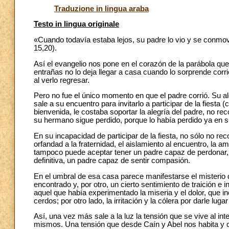
Traduzione in lingua araba
Testo in lingua originale
«Cuando todavía estaba lejos, su padre lo vio y se conmov
15,20).
Así el evangelio nos pone en el corazón de la parábola que t
entrañas no lo deja llegar a casa cuando lo sorprende cor
al verlo regresar.
Pero no fue el único momento en que el padre corrió. Su al
sale a su encuentro para invitarlo a participar de la fiesta 
bienvenida, le costaba soportar la alegría del padre, no re
su hermano sigue perdido, porque lo había perdido ya en 
En su incapacidad de participar de la fiesta, no sólo no r
orfandad a la fraternidad, el aislamiento al encuentro, la 
tampoco puede aceptar tener un padre capaz de perdonar, 
definitiva, un padre capaz de sentir compasión.
En el umbral de esa casa parece manifestarse el misterio de
encontrado y, por otro, un cierto sentimiento de traición e i
aquel que había experimentado la miseria y el dolor, que i
cerdos; por otro lado, la irritación y la cólera por darle lu
Así, una vez más sale a la luz la tensión que se vive al i
mismos. Una tensión que desde Caín y Abel nos habita y q