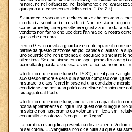
minore, né nell’orfanezza, nell’isolamento e nell’amarezza co
giungano alla conoscenza della verità (
1 Tm
2,4).
Sicuramente sono tante le circostanze che possono alimentare
condurci a scontrarci e a dividerci. Non possiamo negarlo. 
come forme legittime per ottenere giustizia in modo rapido ed
vendetta non fanno che uccidere l’anima della nostra gente, 
quello che amiamo.
Perciò Gesù ci invita a guardare e contemplare il cuore del 
partire da questo orizzonte ampio, capace di aiutarci a sup
uno sguardo che non pretenda di oscurare o smentire le nos
silenziosa. Solo se siamo capaci ogni giorno di alzare gli o
permetta di guardare e di osare vivere non come nemici, ma
«Tutto ciò che è mio è tuo» (
Lc
15,31), dice il padre al figli
suo stesso amore e della sua stessa compassione. Questa è
misurarci o classificarci in base ad una condizione morale,
condizione che nessuno potrà cancellare né annientare dal 
festeggiati dal Padre.
«Tutto ciò che è mio è tuo», anche la mia capacità di compa
nostra appartenenza di figli a una questione di leggi e proi
missione non nasceranno da volontarismi, legalismi, relati
con umiltà e costanza: “venga il tuo Regno”.
La parabola evangelica presenta un finale aperto. Vediamo il 
misericordia. L’Evangelista non dice nulla su quale sia stat