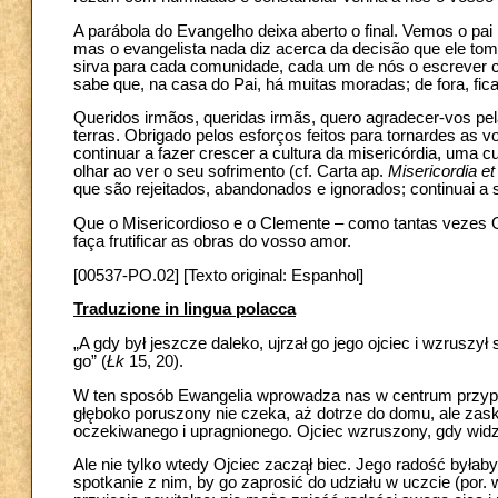
A parábola do Evangelho deixa aberto o final. Vemos o pai r
mas o evangelista nada diz acerca da decisão que ele tom
sirva para cada comunidade, cada um de nós o escrever co
sabe que, na casa do Pai, há muitas moradas; de fora, fi
Queridos irmãos, queridas irmãs, quero agradecer-vos pe
terras. Obrigado pelos esforços feitos para tornardes as
continuar a fazer crescer a cultura da misericórdia, uma c
olhar ao ver o seu sofrimento (cf. Carta ap.
Misericordia et
que são rejeitados, abandonados e ignorados; continuai a 
Que o Misericordioso e o Clemente – como tantas vezes 
faça frutificar as obras do vosso amor.
[00537-PO.02] [Texto original: Espanhol]
Traduzione in lingua polacca
„A gdy był jeszcze daleko, ujrzał go jego ojciec i wzruszył
go” (
Łk
15, 20).
W ten sposób Ewangelia wprowadza nas w centrum przypow
głęboko poruszony nie czeka, aż dotrze do domu, ale zas
oczekiwanego i upragnionego. Ojciec wzruszony, gdy widz
Ale nie tylko wtedy Ojciec zaczął biec. Jego radość była
spotkanie z nim, by go zaprosić do udziału w uczcie (por.