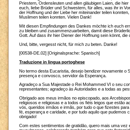
Priestern, Ordensleuten und allen gläubigen Laien, die hi
euch, liebe Brüder und Schwestern, für alles, was ihr in 
der Hoffnung und der Liebe her miteinander teilen konnten,
Muslimen teilen konnten. Vielen Dank!
Mit diesen Empfindungen des Dankes möchte ich euch ern
zu bleiben und zusammenzuarbeiten, damit diese Brüderlichke
Gott. Auf dass ihr hier Diener der Hoffnung sein könnt, die 
Und, bitte, vergesst nicht, für mich zu beten. Danke!
[00538-DE.02] [Originalsprache: Spanisch]
Traduzione in lingua portoghese
No termo desta Eucaristia, desejo bendizer novamente o S
presença e convosco, servidor da Esperança.
Agradeço a Sua Majestade o Rei Mohammed VI o seu convit
representantes; agradeço às Autoridades e a todas as p
Obrigado aos meus irmãos no episcopado, aos Arcebispos
religiosos e religiosas e a todos os fiéis leigos que estão
vós, queridos irmãos e irmãs, por tudo o que fizestes par
fé, esperança e caridade, e por tudo aquilo que pudemos c
obrigado!
Com estes sentimentos de gratidão, quero mais uma vez en