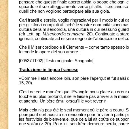
pensare che questo finale aperto abbia lo scopo che ogni co
sguardo e il suo atteggiamento verso gli altri. Il cristiano
quelli che non vogliono partecipare alla sua gioia.
Cari fratelli e sorelle, voglio ringraziarvi per il modo in cu
per gli sforzi compiuti affinché le vostre comunità siano oasi
cultura della misericordia, una cultura in cui nessuno guard
(cfr Lett. ap.
Misericordia et misera
, 20). Continuate a stare
ignorati, continuate ad essere segno dell’abbraccio e del c
Che il Misericordioso e il Clemente – come tanto spesso lo i
feconde le opere del suo amore.
[00537-IT.02] [Testo originale: Spagnolo]
Traduzione in lingua francese
«Comme il était encore loin, son père l’aperçut et fut saisi 
15, 20).
C’est de cette manière que l’Evangile nous place au cœur de
touché au plus profond, il ne le laisse pas arriver à la mais
et attendu. Un père ému lorsqu’il le voit revenir.
Mais cela n’a pas été le seul moment où le père a couru. Sa
pourquoi il sort aussi à sa rencontre pour l’inviter à participe
les festivités de bienvenue, que cela lui ait coûté de supporte
que voilà» (v. 30). Pour lui, son frère demeure perdu, parce