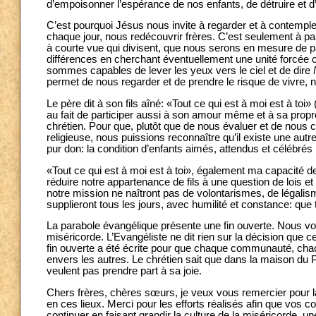
d’empoisonner l’espérance de nos enfants, de détruire et 
C’est pourquoi Jésus nous invite à regarder et à contemple
chaque jour, nous redécouvrir frères. C’est seulement à pa
à courte vue qui divisent, que nous serons en mesure de p
différences en cherchant éventuellement une unité forcée o
sommes capables de lever les yeux vers le ciel et de dire
permet de nous regarder et de prendre le risque de vivr
Le père dit à son fils aîné: «Tout ce qui est à moi est à toi» 
au fait de participer aussi à son amour même et à sa propr
chrétien. Pour que, plutôt que de nous évaluer et de nous cl
religieuse, nous puissions reconnaître qu’il existe une autr
pur don: la condition d’enfants aimés, attendus et célébrés 
«Tout ce qui est à moi est à toi», également ma capacité 
réduire notre appartenance de fils à une question de lois et
notre mission ne naîtront pas de volontarismes, de légali
supplieront tous les jours, avec humilité et constance: qu
La parabole évangélique présente une fin ouverte. Nous voyons
miséricorde. L’Evangéliste ne dit rien sur la décision que ce
fin ouverte a été écrite pour que chaque communauté, chacu
envers les autres. Le chrétien sait que dans la maison du 
veulent pas prendre part à sa joie.
Chers frères, chères sœurs, je veux vous remercier pour l
en ces lieux. Merci pour les efforts réalisés afin que vo
continuer en faisant grandir la culture de la miséricorde, u