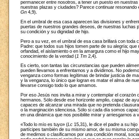
permanecer entre nosotros, a tener un puesto en nuestra
nuestras plazas y ciudades? Parece continuar resonando e
Gn
4,9).
En el umbral de esa casa aparecen las divisiones y enfrent
puertas de nuestros grandes deseos, de nuestras luchas p
su condición y su dignidad de hijo.
Pero a su vez, en el umbral de esa casa brillará con toda c
Padre: que todos sus hijos tomen parte de su alegría; que
orfandad, el aislamiento o en la amargura como el hijo ma
conocimiento de la verdad (
1 Tm
2,4).
Es cierto, son tantas las circunstancias que pueden aliment
pueden llevarnos a enfrentarnos y a dividirnos. No podemo
venganza como formas legítimas de brindar justicia de maner
y la venganza, lo único que logran es matar el alma de nue
llevarse consigo todo lo que amamos.
Por eso Jesús nos invita a mirar y contemplar el corazón
hermanos. Sólo desde ese horizonte amplio, capaz de ayu
capaces de alcanzar una mirada que no pretenda clausurar
o la marginación silenciosa. Sólo si cada día somos capaces
en una dinámica que nos posibilite mirar y arriesgarnos 
«Todo lo mío es tuyo» (
Lc
15,31), le dice el padre a su hijo
partícipes también de su mismo amor, de su misma compasi
de medirnos o clasificarnos por una condición moral, socia