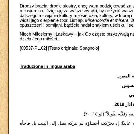
Drodzy bracia, drogie siostry, chcę wam podziękować za s
miłosierdzia. Dziękuję za wasze wysiłki, by uczynić was
dalszego rozwijania kultury miłosierdzia, kultury, w której
widzi jego cierpienie (por. List ap.
Misericordia et misera
, 
opuszczeni i pomijani, bądźcie nadal znakiem uścisku i se
Niech Miłosierny i Łaskawy – jak Go często przyzywają n
dzieła Jego miłości.
[00537-PL.02] [Testo originale: Spagnolo]
Traduzione in lingua araba
ة المغرب
رنسيس
هي
"بَّلَه طَويلاً" (لو ١٥، ٢٠
ائدًا: إذ تحرّكت أحشاؤه لم يتركه يصل إلى البيت بل فاجأه