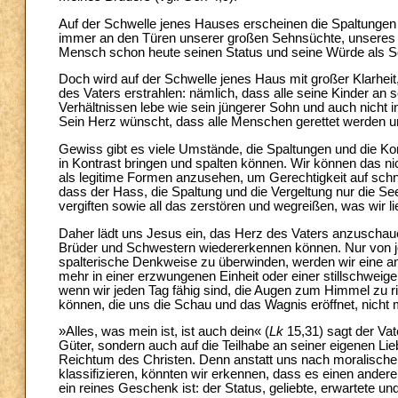
Auf der Schwelle jenes Hauses erscheinen die Spaltungen u
immer an den Türen unserer großen Sehnsüchte, unseres R
Mensch schon heute seinen Status und seine Würde als S
Doch wird auf der Schwelle jenes Haus mit großer Klarheit
des Vaters erstrahlen: nämlich, dass alle seine Kinder an
Verhältnissen lebe wie sein jüngerer Sohn und auch nicht i
Sein Herz wünscht, dass alle Menschen gerettet werden un
Gewiss gibt es viele Umstände, die Spaltungen und die Kon
in Kontrast bringen und spalten können. Wir können das ni
als legitime Formen anzusehen, um Gerechtigkeit auf schn
dass der Hass, die Spaltung und die Vergeltung nur die Se
vergiften sowie all das zerstören und wegreißen, was wir li
Daher lädt uns Jesus ein, das Herz des Vaters anzuschaue
Brüder und Schwestern wiedererkennen können. Nur von jen
spalterische Denkweise zu überwinden, werden wir eine a
mehr in einer erzwungenen Einheit oder einer stillschwei
wenn wir jeden Tag fähig sind, die Augen zum Himmel zu r
können, die uns die Schau und das Wagnis eröffnet, nicht
»Alles, was mein ist, ist auch dein« (
Lk
15,31) sagt der Vate
Güter, sondern auch auf die Teilhabe an seiner eigenen Li
Reichtum des Christen. Denn anstatt uns nach moralische
klassifizieren, könnten wir erkennen, dass es einen ander
ein reines Geschenk ist: der Status, geliebte, erwartete un