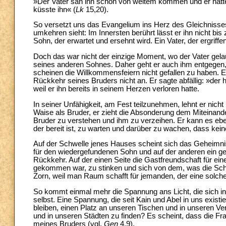
»Der Vater sah ihn schon von weitem kommen und er hatte 
küsste ihn« (
Lk
15,20).
So versetzt uns das Evangelium ins Herz des Gleichnisses
umkehren sieht: Im Innersten berührt lässt er ihn nicht 
Sohn, der erwartet und ersehnt wird. Ein Vater, der ergriffen
Doch das war nicht der einzige Moment, wo der Vater gel
seines anderen Sohnes. Daher geht er auch ihm entgegen,
scheinen die Willkommensfeiern nicht gefallen zu haben. Es
Rückkehr seines Bruders nicht an. Er sagte abfällig: »der hi
weil er ihn bereits in seinem Herzen verloren hatte.
In seiner Unfähigkeit, am Fest teilzunehmen, lehnt er nicht 
Waise als Bruder, er zieht die Absonderung dem Miteinander, 
Bruder zu verstehen und ihm zu verzeihen. Er kann es eben
der bereit ist, zu warten und darüber zu wachen, dass keine
Auf der Schwelle jenes Hauses scheint sich das Geheimni
für den wiedergefundenen Sohn und auf der anderen ein g
Rückkehr. Auf der einen Seite die Gastfreundschaft für ein
gekommen war, zu stinken und sich von dem, was die Schw
Zorn, weil man Raum schafft für jemanden, der eine solch
So kommt einmal mehr die Spannung ans Licht, die sich inn
selbst. Eine Spannung, die seit Kain und Abel in uns existi
bleiben, einen Platz an unseren Tischen und in unseren 
und in unseren Städten zu finden? Es scheint, dass die Fr
meines Bruders (vgl.
Gen
4,9).