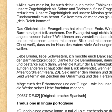
»Alles, was mein ist, ist auch dein«, auch meine Fähigkeit 
unsere Zugehörigkeit als Söhne und Töchter auf eine Frag
reduzieren. Unsere Zugehörigkeit und unsere Mission gehe
Fundamentalismus hervor. Sie kommen vielmehr von glaub
„dein Reich komme“.
Das Gleichnis des Evangeliums hat ein offenes Ende. Wir s
Barmherzigkeit teilzunehmen. Der Evangelist sagt nichts üb
angeschlossen haben? Wir können uns vorstellen, dass die
uns es mit seinem Leben, mit seinem Blick und mit seine
Christ weiß, dass es im Haus des Vaters viele Wohnungen g
wollen.
Liebe Brüder, liebe Schwestern, ich möchte euch Dank sag
der Barmherzigkeit gebt. Danke für die Bemühungen, dami
und bestärke euch darin, weiter die Kultur der Barmherzigke
auf den anderen schaut oder den Blick abwendet, wenn er 
Misericordia et misera
, 20). Seid immer den Kleinen und 
Seid weiterhin ein Zeichen der Umarmung und des Herzen
Möge euch der Erbarmende und der Gütige – wie ihn unser
die Werke seiner Liebe fruchtbar machen.
[00537-DE.02] [Originalsprache: Spanisch]
Traduzione in lingua portoghese
«Quando ainda estava longe, o pai viu-o e, enchendo-se d