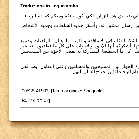
Traduzione in lingua araba
 لي بتحقيق هذه الزيارة لكي أكون بينكم ومعكم كخادم للرجاء
ر إرسال ممثلين له؛ وأشكر جميع السلطات وجميع الأشخاص
كر أيضًا باقي الأساقفة والكهنة والرهبان والراهبات وجميع
ا. أشكركم أيها الإخوة والأخوات على كلِّ ما فعلتموه لتحضير
، وعلى كل ما استطعنا المشاركة به بفضل الأخوّة بين المسيحيين
 الحوار بين المسيحيين والمسلمين وعلى التعاون أيضًا لكي
دام الرجاء الذين يحتاج العالم إليهم
[00538-AR.02] [Testo originale: Spagnolo]
[B0273-XX.02]