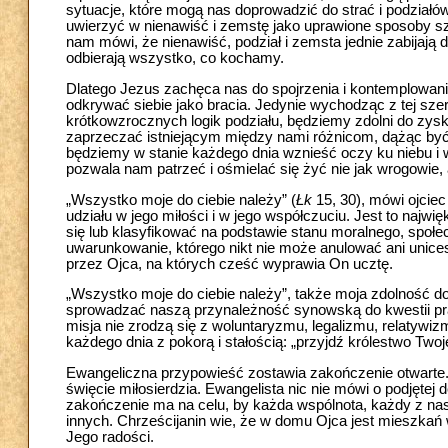
sytuacje, które mogą nas doprowadzić do strać i podzia
uwierzyć w nienawiść i zemstę jako uprawione sposoby sz
nam mówi, że nienawiść, podział i zemsta jednie zabijają 
odbierają wszystko, co kochamy.
Dlatego Jezus zachęca nas do spojrzenia i kontemplowan
odkrywać siebie jako bracia. Jedynie wychodząc z tej sze
krótkowzrocznych logik podziału, będziemy zdolni do zyskan
zaprzeczać istniejącym między nami różnicom, dążąc być mo
będziemy w stanie każdego dnia wznieść oczy ku niebu i
pozwala nam patrzeć i ośmielać się żyć nie jak wrogowie, a
„Wszystko moje do ciebie należy” (
Łk
15, 30), mówi ojciec 
udziału w jego miłości i w jego współczuciu. Jest to najw
się lub klasyfikować na podstawie stanu moralnego, społec
uwarunkowanie, którego nikt nie może anulować ani unices
przez Ojca, na których cześć wyprawia On ucztę.
„Wszystko moje do ciebie należy”, także moja zdolność 
sprowadzać naszą przynależność synowską do kwestii pra
misja nie zrodzą się z woluntaryzmu, legalizmu, relatywi
każdego dnia z pokorą i stałością: „przyjdź królestwo Twoj
Ewangeliczna przypowieść zostawia zakończenie otwarte. 
święcie miłosierdzia. Ewangelista nic nie mówi o podjętej
zakończenie ma na celu, by każda wspólnota, każdy z na
innych. Chrześcijanin wie, że w domu Ojca jest mieszkań w
Jego radości.