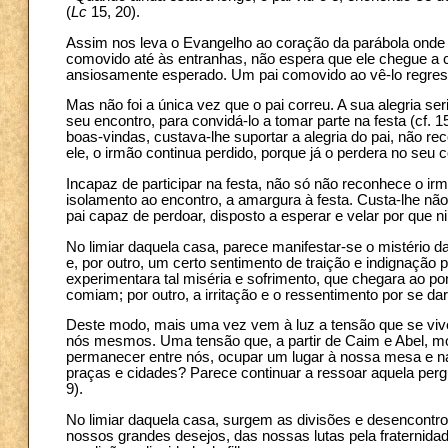
(
Lc
15, 20).
Assim nos leva o Evangelho ao coração da parábola onde 
comovido até às entranhas, não espera que ele chegue a 
ansiosamente esperado. Um pai comovido ao vê-lo regres
Mas não foi a única vez que o pai correu. A sua alegria se
seu encontro, para convidá-lo a tomar parte na festa (cf. 1
boas-vindas, custava-lhe suportar a alegria do pai, não rec
ele, o irmão continua perdido, porque já o perdera no seu 
Incapaz de participar na festa, não só não reconhece o irm
isolamento ao encontro, a amargura à festa. Custa-lhe n
pai capaz de perdoar, disposto a esperar e velar por que n
No limiar daquela casa, parece manifestar-se o mistério d
e, por outro, um certo sentimento de traição e indignação 
experimentara tal miséria e sofrimento, que chegara ao po
comiam; por outro, a irritação e o ressentimento por se d
Deste modo, mais uma vez vem à luz a tensão que se viv
nós mesmos. Uma tensão que, a partir de Caim e Abel, m
permanecer entre nós, ocupar um lugar à nossa mesa e na
praças e cidades? Parece continuar a ressoar aquela pergu
9).
No limiar daquela casa, surgem as divisões e desencontros
nossos grandes desejos, das nossas lutas pela fraternida