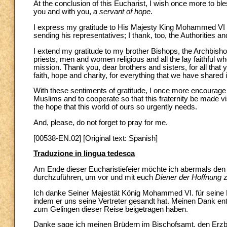
At the conclusion of this Eucharist, I wish once more to bl
you and with you,
a servant of hope
.
I express my gratitude to His Majesty King Mohammed VI for 
sending his representatives; I thank, too, the Authorities an
I extend my gratitude to my brother Bishops, the Archbisho
priests, men and women religious and all the lay faithful w
mission. Thank you, dear brothers and sisters, for all that y
faith, hope and charity, for everything that we have shared
With these sentiments of gratitude, I once more encourage
Muslims and to cooperate so that this fraternity be made vis
the hope that this world of ours so urgently needs.
And, please, do not forget to pray for me.
[00538-EN.02] [Original text: Spanish]
Traduzione in lingua tedesca
Am Ende dieser Eucharistiefeier möchte ich abermals den 
durchzuführen, um vor und mit euch
Diener der Hoffnung
z
Ich danke Seiner Majestät König Mohammed VI. für seine E
indem er uns seine Vertreter gesandt hat. Meinen Dank ent
zum Gelingen dieser Reise beigetragen haben.
Danke sage ich meinen Brüdern im Bischofsamt, den Erzb