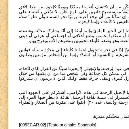
ّن من أن نكتشف أنفسنا مجدّدًا ويوميًّا كإخوة. من هذا الأفق
يُقسّم، سنصبح قادرين على بلوغ نظرة لا تدّعي بالقضاء على
 تمكّنا من أن نرفع أعيننا يوميًا نحو السماء وأن نتلو "صلاة
العيش لا كأعداء وإنما كإخوة
ما هو لي فهُو لَكَ" (لو ١٥، ٣١). وهو لا يشير فقط إلى الخير الماديّ وإنما أيضًا إلى أنّه يشاركه محبّته وشفقته
نا أو نصنّفها بحسب وضع أخلاقي أو اجتماعي أو عرقي أو ديني
 خالصة: وهو وضعنا كأبناء محبوبين ينتظرهم الآب ويفرح بهم
َّ إذًا في تجربة تحويل انتمائنا كأبناء إلى مجرّد مسألة قوانين
 الشرعية أو النسبية أو التشدّد وإنما من أشخاص مؤمنين يطلبون
في عيد الرحمة. والإنجيلي لا يخبرنا شيئًا عن القرار الذي اتّخذه
ّهة كي تتمكّن كل جماعة وكلُّ شخص منا من أن يكتبها من خلال
ل كثيرة، ويبقى خارجًا فقط أولئك الذين لا يريدون أن يشاركوا
بها لإنجيل الرحمة في هذه الأراضي. أشكركم على الجهود التي
مرار في تنمية ثقافة الرحمة، ثقافة لا ينظر فيها المرء إلى
رحمة وبائسة
، عدد ٢٠). ابقوا على مقربة من الصغار والفقراء
أعمال محبّتكم مثمرة
[00537-AR.02] [Testo originale: Spagnolo]