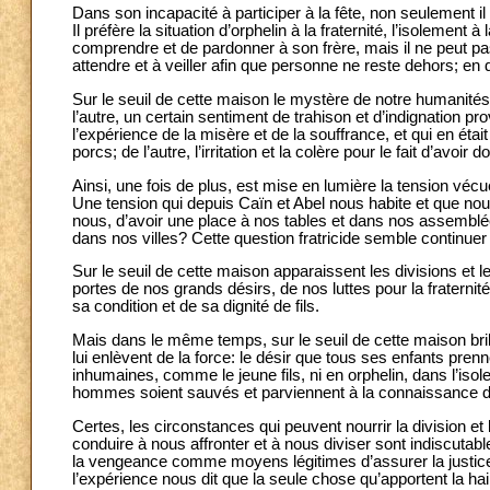
Dans son incapacité à participer à la fête, non seulement il
Il préfère la situation d’orphelin à la fraternité, l’isolement 
comprendre et de pardonner à son frère, mais il ne peut pa
attendre et à veiller afin que personne ne reste dehors; en 
Sur le seuil de cette maison le mystère de notre humanitésemb
l’autre, un certain sentiment de trahison et d’indignation prov
l’expérience de la misère et de la souffrance, et qui en éta
porcs; de l’autre, l’irritation et la colère pour le fait d’avoir
Ainsi, une fois de plus, est mise en lumière la tension 
Une tension qui depuis Caïn et Abel nous habite et que nou
nous, d’avoir une place à nos tables et dans nos assemblé
dans nos villes? Cette question fratricide semble continuer
Sur le seuil de cette maison apparaissent les divisions et le
portes de nos grands désirs, de nos luttes pour la fraterni
sa condition et de sa dignité de fils.
Mais dans le même temps, sur le seuil de cette maison brill
lui enlèvent de la force: le désir que tous ses enfants pren
inhumaines, comme le jeune fils, ni en orphelin, dans l’is
hommes soient sauvés et parviennent à la connaissance de 
Certes, les circonstances qui peuvent nourrir la division e
conduire à nous affronter et à nous diviser sont indiscutabl
la vengeance comme moyens légitimes d’assurer la justice
l’expérience nous dit que la seule chose qu’apportent la hai