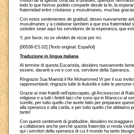
misión de la Iglesia. Gracias a ustedes, queridos hermano
todo lo que hemos podido compartir desde la fe, la espera
fraternidad entre cristianos y musulmanes, muchas gracia
Con estos sentimientos de gratitud, deseo nuevamente anim
musulmanes y a colaborar tambien a que esa fraternidad se
ustedes sean aquí los servidores de la esperanza, que est
Y, por favor, no se olviden de rezar por mí.
[00538-ES.02] [Texto original: Español]
Traduzione in lingua italiana
Al termine di questa Eucaristia, desidero nuovamente bene
essere, davanti a voi e con voi, servitore della Speranza.
Ringrazio Sua Maestà il Re Mohammed VI per il suo invito; l
rappresentanti; ringrazio tutte le Autorità e tutte le person
Grazie ai miei fratelli nell’episcopato, gli Arcivescovi di Raba
religiose e a tutti i fedeli laici che sono qui in Marocco al se
sorelle, per tutto quello che avete fatto per preparare quest
alla speranza e alla carità, e per tutto quello che abbiamo p
tante!
Con questi sentimenti di gratitudine, desidero incoraggiarvi
a collaborare anche perché questa fraternità si renda visibi
qui i servitori della speranza di cui il mondo ha tanto bisogn