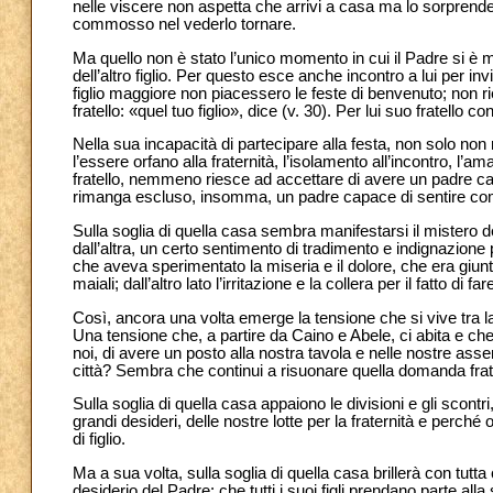
nelle viscere non aspetta che arrivi a casa ma lo sorprende
commosso nel vederlo tornare.
Ma quello non è stato l’unico momento in cui il Padre si è
dell’altro figlio. Per questo esce anche incontro a lui per inv
figlio maggiore non piacessero le feste di benvenuto; non ri
fratello: «quel tuo figlio», dice (v. 30). Per lui suo fratel
Nella sua incapacità di partecipare alla festa, non solo no
l’essere orfano alla fraternità, l’isolamento all’incontro, 
fratello, nemmeno riesce ad accettare di avere un padre c
rimanga escluso, insomma, un padre capace di sentire c
Sulla soglia di quella casa sembra manifestarsi il mistero del
dall’altra, un certo sentimento di tradimento e indignazione per
che aveva sperimentato la miseria e il dolore, che era giun
maiali; dall’altro lato l’irritazione e la collera per il fatto 
Così, ancora una volta emerge la tensione che si vive tra la 
Una tensione che, a partire da Caino e Abele, ci abita e che 
noi, di avere un posto alla nostra tavola e nelle nostre as
città? Sembra che continui a risuonare quella domanda fratri
Sulla soglia di quella casa appaiono le divisioni e gli scontri
grandi desideri, delle nostre lotte per la fraternità e perc
di figlio.
Ma a sua volta, sulla soglia di quella casa brillerà con tutt
desiderio del Padre: che tutti i suoi figli prendano parte al