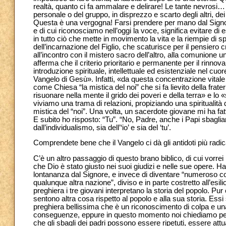
realtà, quanto ci fa ammalare e delirare! Le tante nevrosi…
personale o del gruppo, in disprezzo e scarto degli altri, dei p
Questa è una vergogna! Farsi prendere per mano dal Signore
e di cui riconosciamo nell’oggi la voce, significa evitare di e
in tutto ciò che mette in movimento la vita e la riempie di s
dell’incarnazione del Figlio, che scaturisce per il pensiero c
all’incontro con il mistero sacro dell’altro, alla comunione 
afferma che il criterio prioritario e permanente per il rinno
introduzione spirituale, intellettuale ed esistenziale nel cuo
Vangelo di Gesù». Infatti, «da questa concentrazione vitale 
come Chiesa “la mistica del noi”
che si fa lievito della fra
risuonare nella mente il grido dei poveri e della terra» e lo «
viviamo una trama di relazioni, propiziando una spiritualità d
mistica del “noi”. Una volta, un sacerdote giovane mi ha fatto 
E subito ho risposto: “Tu”. “No, Padre, anche i Papi sbagliano,
dall’individualismo, sia dell’‘io’ e sia del ‘tu’.
Comprendete bene che il Vangelo ci dà gli antidoti più radical
C’è un altro passaggio di questo brano biblico, di cui vorrei 
che Dio è stato giusto nei suoi giudizi e nelle sue opere. 
lontananza dal Signore, e invece di diventare “numeroso come
qualunque altra nazione”, diviso e in parte costretto all’esil
preghiera i tre giovani interpretano la storia del popolo. Pur
sentono altra cosa rispetto al popolo e alla sua storia. Ess
preghiera bellissima che è un riconoscimento di colpa e una
conseguenze, eppure in questo momento noi chiediamo per
che gli sbagli dei padri possono essere ripetuti, essere attu