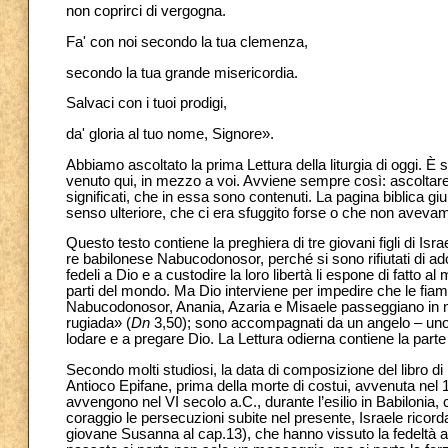
non coprirci di vergogna.
Fa' con noi secondo la tua clemenza,
secondo la tua grande misericordia.
Salvaci con i tuoi prodigi,
da' gloria al tuo nome, Signore».
Abbiamo ascoltato la prima Lettura della liturgia di oggi. È
venuto qui, in mezzo a voi. Avviene sempre così: ascoltare la
significati, che in essa sono contenuti. La pagina biblica 
senso ulteriore, che ci era sfuggito forse o che non avev
Questo testo contiene la preghiera di tre giovani figli di Is
re babilonese Nabucodonosor, perché si sono rifiutati di ad
fedeli a Dio e a custodire la loro libertà li espone di fatto 
parti del mondo. Ma Dio interviene per impedire che le fiamm
Nabucodonosor, Anania, Azaria e Misaele passeggiano in m
rugiada» (
Dn
3,50); sono accompagnati da un angelo – uno ch
lodare e a pregare Dio. La Lettura odierna contiene la parte
Secondo molti studiosi, la data di composizione del libro d
Antioco Epifane, prima della morte di costui, avvenuta nel
avvengono nel VI secolo a.C., durante l’esilio in Babilonia, 
coraggio le persecuzioni subite nel presente, Israele ricorda 
giovane Susanna al cap.13), che hanno vissuto la fedeltà 