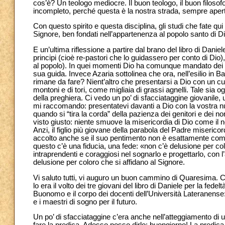
cos’è? Un teologo mediocre. Il buon teologo, il buon filoso
incompleto, perché questa è la nostra strada, sempre aper
Con questo spirito e questa disciplina, gli studi che fate qui
Signore, ben fondati nell’appartenenza al popolo santo di D
E un’ultima riflessione a partire dal brano del libro di Daniel
principi (cioè re-pastori che lo guidassero per conto di Dio
al popolo). In quei momenti Dio ha comunque mandato dei pr
sua guida. Invece Azaria sottolinea che ora, nell’esilio in 
rimane da fare? Nient’altro che presentarsi a Dio con un cuo
montoni e di tori, come migliaia di grassi agnelli. Tale sia o
della preghiera. Ci vedo un po’ di sfacciataggine giovanile,
mi raccomando: presentatevi davanti a Dio con la vostra nu
quando si “tira la corda” della pazienza dei genitori e dei n
visto giusto: niente smuove la misericordia di Dio come il 
Anzi, il figlio più giovane della parabola del Padre miseric
accolto anche se il suo pentimento non è esattamente come
questo c’è una fiducia, una fede: «non c’è delusione per colo
intraprendenti e coraggiosi nel sognarlo e progettarlo, con l
delusione per coloro che si affidano al Signore.
Vi saluto tutti, vi auguro un buon cammino di Quaresima. Ch
lo era il volto dei tre giovani del libro di Daniele per la fede
Buonomo e il corpo dei docenti dell’Università Lateranense: 
e i maestri di sogno per il futuro.
Un po’ di sfacciataggine c’era anche nell’atteggiamento di 