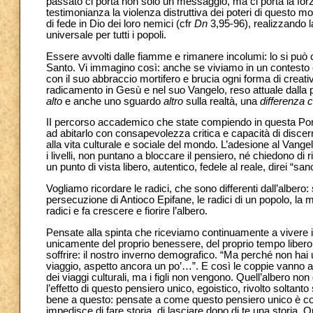
passato ci porta non solo un messaggio, ma ci porta la forz
testimonianza la violenza distruttiva dei poteri di questo 
di fede in Dio dei loro nemici (cfr
Dn
3,95-96), realizzando l
universale per tutti i popoli.
Essere avvolti dalle fiamme e rimanere incolumi: lo si può con
Santo. Vi immagino così: anche se viviamo in un contesto c
con il suo abbraccio mortifero e brucia ogni forma di creati
radicamento in Gesù e nel suo Vangelo, reso attuale dalla 
alto
e anche uno sguardo
altro
sulla realtà, una
differenza c
II percorso accademico che state compiendo in questa Ponti
ad abitarlo con consapevolezza critica e capacità di discerni
alla vita culturale e sociale del mondo. L’adesione al Vangel
i livelli, non puntano a bloccare il pensiero, né chiedono di
un punto di vista libero, autentico, fedele al reale, direi “s
Vogliamo ricordare le radici, che sono differenti dall’albero
persecuzione di Antioco Epifane, le radici di un popolo, la
radici e fa crescere e fiorire l’albero.
Pensate alla spinta che riceviamo continuamente a vivere i
unicamente del proprio benessere, del proprio tempo libero 
soffrire: il nostro inverno demografico. “Ma perché non hai
viaggio, aspetto ancora un po’…”. E così le coppie vanno av
dei viaggi culturali, ma i figli non vengono. Quell’albero non
l’effetto di questo pensiero unico, egoistico, rivolto soltan
bene a questo: pensate a come questo pensiero unico è co
impedisce di fare storia, di lasciare dopo di te una storia. Q