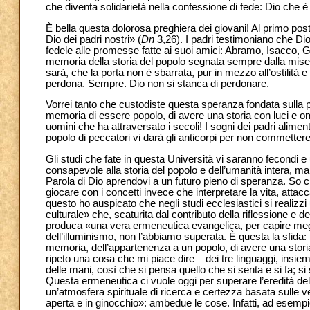
che diventa solidarietà nella confessione di fede: Dio che è m
È bella questa dolorosa preghiera dei giovani! Al primo posto
Dio dei padri nostri» (
Dn
3,26). I padri testimoniano che Di
fedele alle promesse fatte ai suoi amici: Abramo, Isacco, 
memoria della storia del popolo segnata sempre dalla miseric
sarà, che la porta non è sbarrata, pur in mezzo all’ostilit
perdona. Sempre. Dio non si stanca di perdonare.
Vorrei tanto che custodiste questa speranza fondata sulla p
memoria di essere popolo, di avere una storia con luci e omb
uomini che ha attraversato i secoli! I sogni dei padri aliment
popolo di peccatori vi darà gli anticorpi per non commettere gl
Gli studi che fate in questa Università vi saranno fecondi 
consapevole alla storia del popolo e dell’umanità intera, ma 
Parola di Dio aprendovi a un futuro pieno di speranza. So c
giocare con i concetti invece che interpretare la vita, attac
questo ho auspicato che negli studi ecclesiastici si reali
culturale» che, scaturita dal contributo della riflessione e de
produca «una vera ermeneutica evangelica, per capire megli
dell’illuminismo, non l’abbiamo superata. È questa la sfida
memoria, dell’appartenenza a un popolo, di avere una stor
ripeto una cosa che mi piace dire – dei tre linguaggi, insieme
delle mani, così che si pensa quello che si senta e si fa; si 
Questa ermeneutica ci vuole oggi per superare l’eredità del
un’atmosfera spirituale di ricerca e certezza basata sulle v
aperta e in ginocchio»: ambedue le cose. Infatti, ad esemp