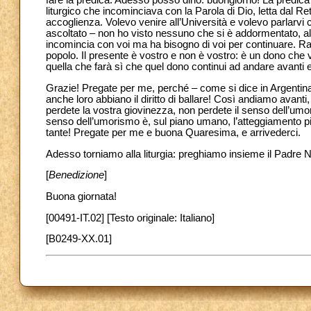
fare la predica. Adesso posso dirlo: buongiorno! La predi
liturgico che incominciava con la Parola di Dio, letta dal Ret
accoglienza. Volevo venire all’Università e volevo parlarvi 
ascoltato – non ho visto nessuno che si è addormentato, alm
incomincia con voi ma ha bisogno di voi per continuare. Rad
popolo. Il presente è vostro e non è vostro: è un dono che vi
quella che farà sì che quel dono continui ad andare avanti e d
Grazie! Pregate per me, perché – come si dice in Argentina –
anche loro abbiano il diritto di ballare! Così andiamo avan
perdete la vostra giovinezza, non perdete il senso dell’um
senso dell’umorismo è, sul piano umano, l’atteggiamento più
tante! Pregate per me e buona Quaresima, e arrivederci.
Adesso torniamo alla liturgia: preghiamo insieme il Padre
[
Benedizione
]
Buona giornata!
[00491-IT.02] [Testo originale: Italiano]
[B0249-XX.01]