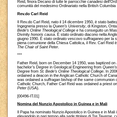
Reid, finora Decano di tutte le parrocchie canadesi dell’Or
comunità del medesimo Ordinariato nella British Columbia
Rev.do Carl Reid
Il Rev.do Carl Reid, nato il 14 dicembre 1950, è stato batte
Ingegneria presso la
Queen’s University
, di Kingston, Ont
Bede’s Online Theological College
e ha conseguito un Master 
Divinity
honoris causa
. È stato ordinato diacono nella Angl
giugno 1990. È stato ordinato vescovo suffraganeo per la 
piena comunione della Chiesa Cattolica, il Rev. Carl Reid è
The Chair of Saint Peter
.
***
Father Reid, born on December 14 1950, was baptized on 
bachelor’s Degree in Geological Engineering from
Queen’s
Degree from
St. Bede’s Online Theological College
. In 200
ordained a deacon in the Anglican Catholic Church of Canad
was ordained a suffragan bishop of the same communion on 
Catholic Church, Father Carl Reid was ordained a priest on
Peter
(USA).
[00496-IT.01]
Nomina del Nunzio Apostolico in Guinea e in Mali
Il Papa ha nominato Nunzio Apostolico in Guinea e in Mali
elevandolo in pari tempo alla sede titolare di Tre Taverne, 