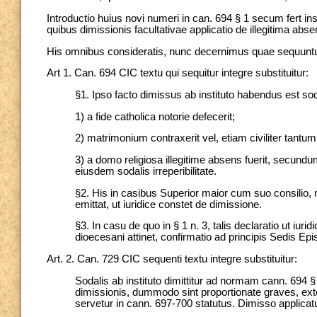
Introductio huius novi numeri in can. 694 § 1 secum fert in
quibus dimissionis facultativae applicatio de illegitima abs
His omnibus consideratis, nunc decernimus quae sequuntu
Art 1. Can. 694 CIC textu qui sequitur integre substituitur:
§1. Ipso facto dimissus ab instituto habendus est sod
1) a fide catholica notorie defecerit;
2) matrimonium contraxerit vel, etiam civiliter tantum,
3) a domo religiosa illegitime absens fuerit, secun
eiusdem sodalis irreperibilitate.
§2. His in casibus Superior maior cum suo consilio, nu
emittat, ut iuridice constet de dimissione.
§3. In casu de quo in § 1 n. 3, talis declaratio ut iur
dioecesani attinet, confirmatio ad principis Sedis E
Art. 2. Can. 729 CIC sequenti textu integre substituitur:
Sodalis ab instituto dimittitur ad normam cann. 694 §
dimissionis, dummodo sint proportionate graves, ext
servetur in cann. 697-700 statutus. Dimisso applicat