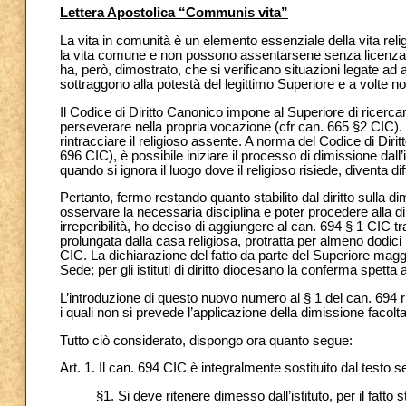
Lettera Apostolica “Communis vita”
La vita in comunità è un elemento essenziale della vita reli
la vita comune e non possono assentarsene senza licenza de
ha, però, dimostrato, che si verificano situazioni legate ad as
sottraggono alla potestà del legittimo Superiore e a volte n
Il Codice di Diritto Canonico impone al Superiore di ricercare
perseverare nella propria vocazione (cfr can. 665 §2 CIC). 
rintracciare il religioso assente. A norma del Codice di Diri
696 CIC), è possibile iniziare il processo di dimissione dall’
quando si ignora il luogo dove il religioso risiede, diventa dif
Pertanto, fermo restando quanto stabilito dal diritto sulla dimi
osservare la necessaria disciplina e poter procedere alla di
irreperibilità, ho deciso di aggiungere al can. 694 § 1 CIC tr
prolungata dalla casa religiosa, protratta per almeno dodic
CIC. La dichiarazione del fatto da parte del Superiore maggi
Sede; per gli istituti di diritto diocesano la conferma spetta
L’introduzione di questo nuovo numero al § 1 del can. 694 rich
i quali non si prevede l’applicazione della dimissione facolta
Tutto ciò considerato, dispongo ora quanto segue:
Art. 1. Il can. 694 CIC è integralmente sostituito dal testo 
§1. Si deve ritenere dimesso dall’istituto, per il fatto s