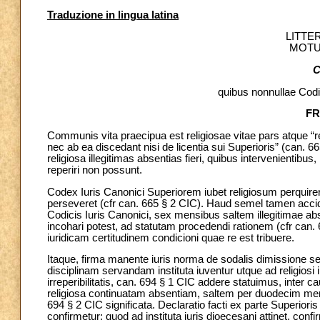
Traduzione in lingua latina
LITTE
MOTU
C
quibus nonnullae Codi
FR
Communis vita
praecipua est religiosae vitae pars atque 
nec ab ea discedant nisi de licentia sui Superioris” (can.
religiosa illegitimas absentias fieri, quibus intervenientibu
reperiri non possunt.
Codex Iuris Canonici Superiorem iubet religiosum perquirere
perseveret (cfr can. 665 § 2 CIC). Haud semel tamen acci
Codicis Iuris Canonici, sex mensibus saltem illegitimae abs
incohari potest, ad statutam procedendi rationem (cfr can. 6
iuridicam certitudinem condicioni quae re est tribuere.
Itaque, firma manente iuris norma de sodalis dimissione s
disciplinam servandam instituta iuventur utque ad religiosi
irreperibilitatis, can. 694 § 1 CIC addere statuimus, inter c
religiosa continuatam absentiam, saltem per duodecim men
694 § 2 CIC significata. Declaratio facti ex parte Superioris
confirmetur; quod ad instituta iuris dioecesani attinet, con