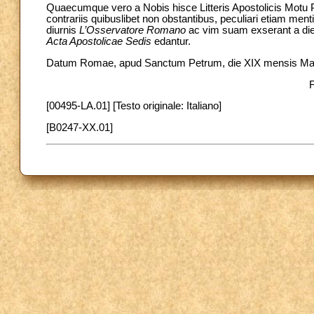
Quaecumque vero a Nobis hisce Litteris Apostolicis Motu P
contrariis quibuslibet non obstantibus, peculiari etiam men
diurnis
L’Osservatore Romano
ac vim suam exserant a die 
Acta Apostolicae Sedis
edantur.
Datum Romae, apud Sanctum Petrum, die XIX mensis Martii
[00495-LA.01] [Testo originale: Italiano]
[B0247-XX.01]