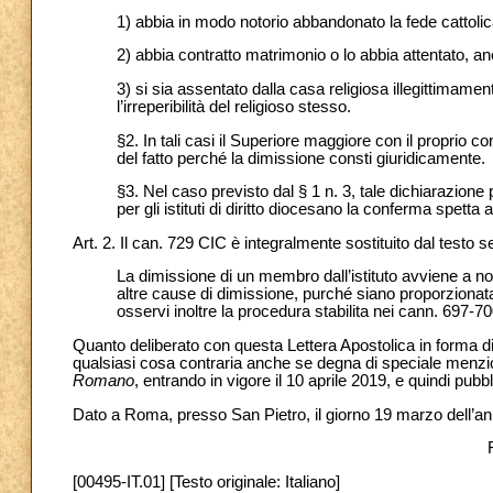
1) abbia in modo notorio abbandonato la fede cattolic
2) abbia contratto matrimonio o lo abbia attentato, a
3) si sia assentato dalla casa religiosa illegittimamen
l’irreperibilità del religioso stesso.
§2. In tali casi il Superiore maggiore con il proprio 
del fatto perché la dimissione consti giuridicamente.
§3. Nel caso previsto dal § 1 n. 3, tale dichiarazio
per gli istituti di diritto diocesano la conferma spetta
Art. 2. Il can. 729 CIC è integralmente sostituito dal testo 
La dimissione di un membro dall’istituto avviene a no
altre cause di dimissione, purché siano proporzionat
osservi inoltre la procedura stabilita nei cann. 697-7
Quanto deliberato con questa Lettera Apostolica in forma d
qualsiasi cosa contraria anche se degna di speciale menzi
Romano
, entrando in vigore il 10 aprile 2019, e quindi pub
Dato a Roma, presso San Pietro, il giorno 19 marzo dell’an
[00495-IT.01] [Testo originale: Italiano]