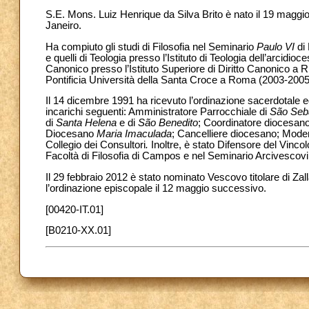
S.E. Mons. Luiz Henrique da Silva Brito è nato il 19 maggio 
Janeiro.
Ha compiuto gli studi di Filosofia nel Seminario
Paulo VI
di
e quelli di Teologia presso l’Istituto di Teologia dell’arcidio
Canonico presso l’Istituto Superiore di Diritto Canonico a 
Pontificia Università della Santa Croce a Roma (2003-2005
Il 14 dicembre 1991 ha ricevuto l’ordinazione sacerdotale ed
incarichi seguenti: Amministratore Parrocchiale di
São Seb
di
Santa Helena
e di
São Benedito
; Coordinatore diocesano 
Diocesano
Maria Imaculada
; Cancelliere diocesano; Moder
Collegio dei Consultori
.
Inoltre, è stato Difensore del Vinco
Facoltà di Filosofia di Campos e nel Seminario Arcivescovile
Il 29 febbraio 2012 è stato nominato Vescovo titolare di Za
l’ordinazione episcopale il 12 maggio successivo.
[00420-IT.01]
[B0210-XX.01]