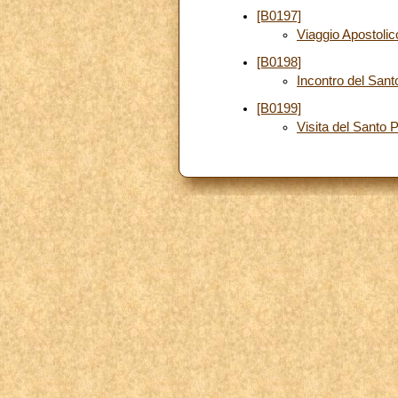
[B0197]
Viaggio Apostoli
[B0198]
Incontro del Sant
[B0199]
Visita del Santo 