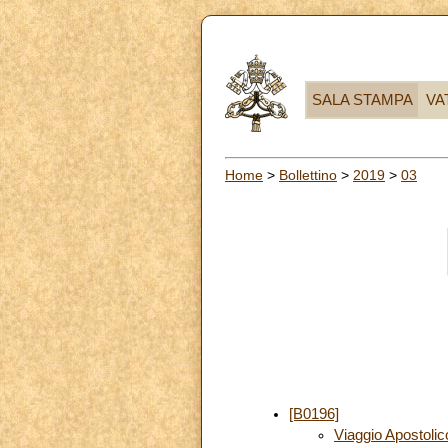
SALA STAMPA
VA
Home
>
Bollettino
>
2019
>
03
[B0196]
Viaggio Apostoli