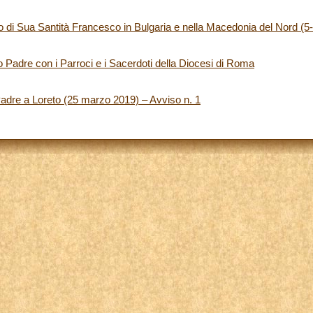
co di Sua Santità Francesco in Bulgaria e nella Macedonia del Nord 
o Padre con i Parroci e i Sacerdoti della Diocesi di Roma
Padre a Loreto (25 marzo 2019) – Avviso n. 1