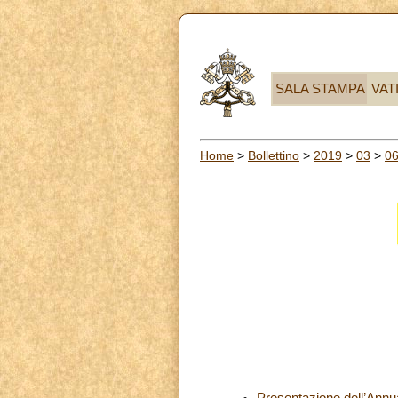
SALA STAMPA
VAT
Home
>
Bollettino
>
2019
>
03
>
0
Presentazione dell’Annua