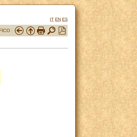
IT
EN
ES
FICO