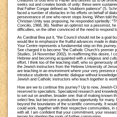
creatures of God who is Father and desires us to be brothe
seeks out and creates bonds of unity: these were sustaine
that Father Congar defined as “stubborn patience” (S. Sch
faced a number of obstacles in his efforts on behalf of di
perseverance of one who never stops loving. When told that
Christian Unity was proposing, he responded spiritedly: “
Concilio
, 1968, 36). Neither an optimist nor a pessimist, he
difficulties, on the other convinced of the need to respond to
As Cardinal Bea put it, “the Council should not be a goal but
would like to emphasize the fruitful advances made in dia
Your Centre represents a fundamental step on this journey. 
See charged it to become “the Catholic Church’s premier p
Studies
, 14 November 2002). In reaffirming this desire, I 
Hebrew and becoming acquainted with a religious and cultur
effort. I think too of the teaching staff, who so generously o
the Jewish instructors from the Hebrew University of Jer
are teaching in an environment where your very presence
introduce students to authentic dialogue without knowledge 
Jewish and Catholic instructors who teach
together
is wor
How are we to continue this journey? Up to now, Jewish-Chri
reserved to specialists. Specialized research and knowledge 
to set out on another, broader one: that of making known the f
select few, but become a productive opportunity for many.
beyond the boundaries of the scientific community. It would
could work, together with their respective communities, in
with all. I am confident that your commitment, your resear
terrain for planting the roots of further communion.