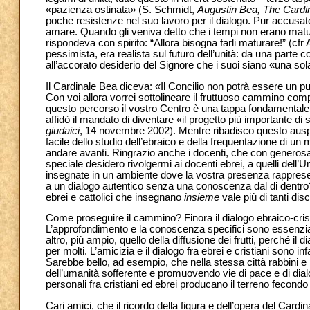
«pazienza ostinata» (S. Schmidt,
Augustin Bea, The Cardin
poche resistenze nel suo lavoro per il dialogo. Pur accusat
amare. Quando gli veniva detto che i tempi non erano maturi 
rispondeva con spirito: “Allora bisogna farli maturare!” (cfr
pessimista, era realista sul futuro dell’unità: da una parte co
all’accorato desiderio del Signore che i suoi siano «una sol
Il Cardinale Bea diceva: «Il Concilio non potrà essere un pu
Con voi allora vorrei sottolineare il fruttuoso cammino compi
questo percorso il vostro Centro è una tappa fondamentale: q
affidò il mandato di diventare «il progetto più importante di 
giudaici
, 14 novembre 2002). Mentre ribadisco questo auspic
facile dello studio dell’ebraico e della frequentazione di un
andare avanti. Ringrazio anche i docenti, che con genero
speciale desidero rivolgermi ai docenti ebrei, a quelli dell’
insegnate in un ambiente dove la vostra presenza rappresen
a un dialogo autentico senza una conoscenza dal di dentro? 
ebrei e cattolici che insegnano
insieme
vale più di tanti disc
Come proseguire il cammino? Finora il dialogo ebraico-cristi
L’approfondimento e la conoscenza specifici sono essenzi
altro, più ampio, quello della diffusione dei frutti, perché 
per molti. L’amicizia e il dialogo fra ebrei e cristiani sono in
Sarebbe bello, ad esempio, che nella stessa città rabbini e 
dell’umanità sofferente e promuovendo vie di pace e di dialo
personali fra cristiani ed ebrei producano il terreno fecondo
Cari amici, che il ricordo della figura e dell’opera del Cardin