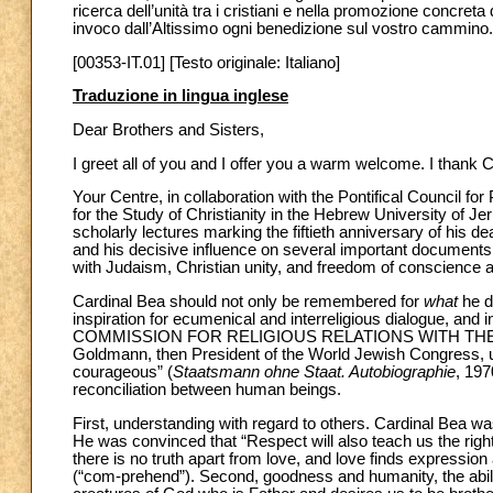
ricerca dell’unità tra i cristiani e nella promozione concreta 
invoco dall’Altissimo ogni benedizione sul vostro cammino.
[00353-IT.01] [Testo originale: Italiano]
Traduzione in lingua inglese
Dear Brothers and Sisters,
I greet all of you and I offer you a warm welcome. I thank C
Your Centre, in collaboration with the Pontifical Council for 
for the Study of Christianity in the Hebrew University of 
scholarly lectures marking the fiftieth anniversary of his d
and his decisive influence on several important documents 
with Judaism, Christian unity, and freedom of conscience an
Cardinal Bea should not only be remembered for
what
he d
inspiration for ecumenical and interreligious dialogue, and i
COMMISSION FOR RELIGIOUS RELATIONS WITH TH
Goldmann, then President of the World Jewish Congress, u
courageous” (
Staatsmann ohne Staat. Autobiographie
, 197
reconciliation between human beings.
First, understanding with regard to others. Cardinal Bea wa
He was convinced that “Respect will also teach us the right
there is no truth apart from love, and love finds expression
(“com-prehend”). Second, goodness and humanity, the abilit