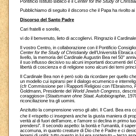
Pontificio Istituto Biblico e il
Center for the Study of Christia
Pubblichiamo di seguito il discorso che il Papa ha rivolto ai
Discorso del Santo Padre
Cari fratelli e sorelle,
vi do il benvenuto, lieto di accogliervi. Ringrazio il Cardina
Il vostro Centro, in collaborazione con il Pontificio Consiglio 
Center for the Study of Christianity
dell’Università Ebraica 
livello, la memoria del Cardinale Augustin Bea nel 50° anniv
il suo influsso decisivo su alcuni importanti documenti del Con
libertà di coscienza e di religione sono alcuni dei temi pri
Il Cardinale Bea non è però solo da ricordare per quello ch
un modello cui ispirarsi per il dialogo ecumenico e interreli
(cfr Commissione per i Rapporti Religiosi con l’Ebraismo,
Goldmann, Presidente del
World Jewish Congress
, descr
coraggioso» (
Staatsmann ohne Staat. Autobiographie
, 197
riconciliazione tra gli uomini.
Anzitutto la comprensione verso gli altri. Il Card. Bea era co
che il «rispetto ci insegnerà anche la giusta maniera di prop
verità al di fuori dell’amore, e l’amore si declina in primo
prendersi”. Il secondo aspetto: la bontà e l’umanità, il saper 
accomuna, in quanto creature di Dio che è Padre e ci deside
legami di unità; tutto questo in lui era sostenuto – terzo