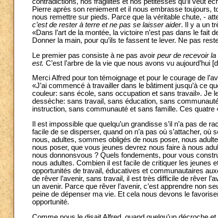
contradictions, nos fragilités et nos petitesses qu’il veut éc
Pierre après son reniement et il nous embrasse toujours, t
nous remettre sur pieds. Parce que la véritable chute, - att
c’est de rester à terre et ne pas se laisser aider
. Il y a un 
«Dans l’art de la montée, la victoire n’est pas dans le fai
Donner la main, pour qu’ils te fassent te lever. Ne pas rest
Le premier pas consiste à ne pas avoir
peur de recevoir la
est.
C’est l’arbre de la vie que nous avons vu aujourd’hui [du
Merci Alfred pour ton témoignage et pour le courage de l’av
«J’ai commencé à travailler dans le bâtiment jusqu’à ce que
couleur: sans école, sans occupation et sans travail». Je l
dessèche: sans travail, sans éducation, sans communauté, 
instruction, sans communauté et sans famille. Ces quatre 
Il est impossible que quelqu’un grandisse s’il n’a pas de rac
facile de se disperser, quand on n’a pas où s’attacher, où se
nous, adultes, sommes obligés de nous poser, nous adultes
nous poser, que vous jeunes devrez nous faire à nous adult
nous donnonsvous ? Quels fondements, pour vous constru
nous adultes. Combien il est facile de critiquer les jeune
opportunités de travail, éducatives et communautaires auxque
de rêver l’avenir, sans travail, il est très difficile de rêve
un avenir. Parce que rêver l’avenir, c’est apprendre non seul
peine de dépenser ma vie. Et cela nous devons le favoriser
opportunité.
Comme nous le disait Alfred, quand quelqu’un décroche et 