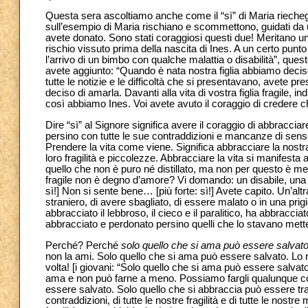
Questa sera ascoltiamo anche come il “sì” di Maria riechegg
sull’esempio di Maria rischiano e scommettono, guidati da 
avete donato. Sono stati coraggiosi questi due! Meritano un ap
rischio vissuto prima della nascita di Ines. A un certo punto
l’arrivo di un bimbo con qualche malattia o disabilità”, qu
avete aggiunto: “Quando è nata nostra figlia abbiamo deciso 
tutte le notizie e le difficoltà che si presentavano, avete 
deciso di amarla. Davanti alla vita di vostra figlia fragile, i
così abbiamo Ines. Voi avete avuto il coraggio di credere ch
Dire “sì” al Signore significa avere il coraggio di abbracciar
persino con tutte le sue contraddizioni e mancanze di sens
Prendere la vita come viene. Significa abbracciare la nostra
loro fragilità e piccolezze. Abbracciare la vita si manifesta
quello che non è puro né distillato, ma non per questo è me
fragile non è degno d’amore? Vi domando: un disabile, una 
sì!] Non si sente bene… [più forte: sì!] Avete capito. Un’a
straniero, di avere sbagliato, di essere malato o in una pri
abbracciato il lebbroso, il cieco e il paralitico, ha abbraccia
abbracciato e perdonato persino quelli che lo stavano mett
Perché? Perché
solo quello che si ama può essere salvat
non la ami. Solo quello che si ama può essere salvato. Lo 
volta! [i giovani: “Solo quello che si ama può essere salva
ama e non può farne a meno. Possiamo fargli qualunque co
essere salvato. Solo quello che si abbraccia può essere tra
contraddizioni, di tutte le nostre fragilità e di tutte le nos