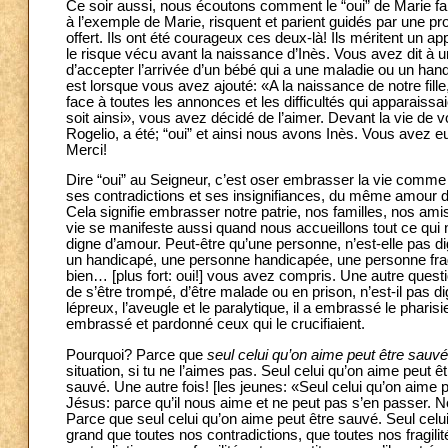
Ce soir aussi, nous écoutons comment le “oui” de Marie fai
à l’exemple de Marie, risquent et parient guidés par une 
offert. Ils ont été courageux ces deux-là! Ils méritent un a
le risque vécu avant la naissance d’Inès. Vous avez dit à 
d’accepter l’arrivée d’un bébé qui a une maladie ou un hand
est lorsque vous avez ajouté: «A la naissance de notre fill
face à toutes les annonces et les difficultés qui apparaiss
soit ainsi», vous avez décidé de l’aimer. Devant la vie de vo
Rogelio, a été; “oui” et ainsi nous avons Inès. Vous avez e
Merci!
Dire “oui” au Seigneur, c’est oser embrasser la vie comme el
ses contradictions et ses insignifiances, du même amour do
Cela signifie embrasser notre patrie, nos familles, nos amis 
vie se manifeste aussi quand nous accueillons tout ce qui n’
digne d’amour. Peut-être qu’une personne, n’est-elle pas 
un handicapé, une personne handicapée, une personne fragil
bien… [plus fort: oui!] vous avez compris. Une autre quest
de s’être trompé, d’être malade ou en prison, n’est-il pas di
lépreux, l’aveugle et le paralytique, il a embrassé le pharisi
embrassé et pardonné ceux qui le crucifiaient.
Pourquoi? Parce que
seul celui qu’on aime peut être sauvé
situation, si tu ne l’aimes pas. Seul celui qu’on aime peut
sauvé. Une autre fois! [les jeunes: «Seul celui qu’on aim
Jésus: parce qu’il nous aime et ne peut pas s’en passer. N
Parce que seul celui qu’on aime peut être sauvé. Seul cel
grand que toutes nos contradictions, que toutes nos fragili