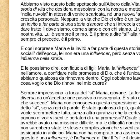
Abbiamo visto questo bello spettacolo sull’Albero della Vi
storia di vita
che desidera mescolarsi con la nostra e metter
“nella nuvola” in attesa di venire scaricata, né una nuova “a
crescita personale. Neppure la vita che Dio ci offre è un
tut
un
invito a far parte di una storia d’amore
che si intreccia c
dare frutto lì dove siamo, come siamo e con chi siamo. Lì vien
nostra vita, Lui è sempre il primo. È il primo a dire “sì” all
sempre ci precede, è il primo.
E così sorprese Maria e la invitò a far parte di questa sto
sociali” dell’epoca, lei non era una
influencer
, però senza vo
influenza nella storia
.
E le possiamo dire, con fiducia di figli: Maria, la “
influencer
”
nell’amore, a confidare nelle promesse di Dio, che è l’unica 
abbiamo qualcosa da rinnovare dentro. Oggi dobbiamo lasci
cosa voglio che Dio rinnovi nel mio cuore?
Sempre impressiona la forza del “sì” Maria, giovane. La for
diversa da un’accettazione passiva o rassegnata. È stato 
che succede”. Maria non conosceva questa espressione: ve
detto “sì”, senza giri di parole. È stato qualcosa di più, qualc
vuole scommettere tutto, senza altra garanzia che la cert
ognuno di voi: vi sentite portatori di una promessa? Quale
avrebbe avuto una missione difficile, ma le difficoltà non 
non sarebbero state le stesse complicazioni che si verifican
assicurato in anticipo. Maria non ha comprato una assicuraz
questo è una
influencer
, è l’
influencer
di Dio! Il “sì” e il desi