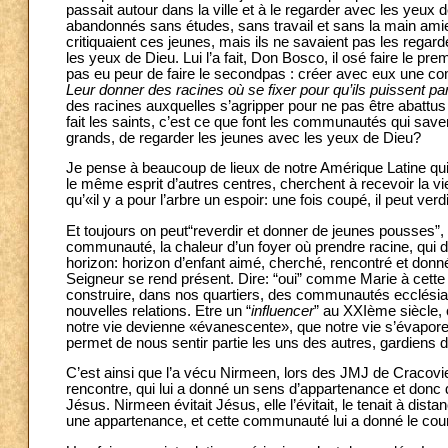
passait autour dans la ville et à le regarder avec les yeux d
abandonnés sans études, sans travail et sans la main am
critiquaient ces jeunes, mais ils ne savaient pas les rega
les yeux de Dieu. Lui l’a fait, Don Bosco, il osé faire le pre
pas eu peur de faire le secondpas : créer avec eux une comm
Leur donner des racines où se fixer pour qu’ils puissent par
des racines auxquelles s’agripper pour ne pas être abattus 
fait les saints, c’est ce que font les communautés qui sav
grands, de regarder les jeunes avec les yeux de Dieu?
Je pense à beaucoup de lieux de notre Amérique Latine qu
le même esprit d’autres centres, cherchent à recevoir la vi
qu’«il y a pour l’arbre un espoir: une fois coupé, il peut ver
Et toujours on peut“reverdir et donner de jeunes pousses”
communauté, la chaleur d’un foyer où prendre racine, qui 
horizon: horizon d’enfant aimé, cherché, rencontré et don
Seigneur se rend présent. Dire: “oui” comme Marie à cette hi
construire, dans nos quartiers, des communautés ecclésial
nouvelles relations. Etre un “
influencer
” au XXIème siècle, 
notre vie devienne «évanescente», que notre vie s’évapore
permet de nous sentir partie les uns des autres, gardiens d
C’est ainsi que l’a vécu Nirmeen, lors des JMJ de Cracovie
rencontre, qui lui a donné un sens d’appartenance et donc d’i
Jésus. Nirmeen évitait Jésus, elle l’évitait, le tenait à dist
une appartenance, et cette communauté lui a donné le co