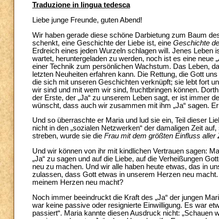
Traduzione in lingua tedesca
Liebe junge Freunde, guten Abend!
Wir haben gerade diese schöne Darbietung zum Baum des 
schenkt, eine Geschichte der Liebe ist, eine
Geschichte d
Erdreich eines jeden Wurzeln schlagen will. Jenes Leben i
wartet, heruntergeladen zu werden, noch ist es eine neue
einer Technik zum persönlichen Wachstum. Das Leben, das 
letzten Neuheiten erfahren kann. Die Rettung, die Gott uns
die sich mit unseren Geschichten verknüpft; sie lebt fort un
wir sind und mit wem wir sind, fruchtbringen können. Dorth
der Erste, der „Ja“ zu unserem Leben sagt, er ist immer der
wünscht, dass auch wir zusammen mit ihm „Ja“ sagen. Er g
Und so überraschte er Maria und lud sie ein, Teil dieser L
nicht in den „sozialen Netzwerken“ der damaligen Zeit auf,
streben, wurde sie die
Frau mit dem größten Einfluss aller 
Und wir können von ihr mit kindlichen Vertrauen sagen: Mar
„Ja“ zu sagen und auf die Liebe, auf die Verheißungen Gottes
neu zu machen. Und wir alle haben heute etwas, das in 
zulassen, dass Gott etwas in unserem Herzen neu macht. D
meinem Herzen neu macht?
Noch immer beeindruckt die Kraft des „Ja“ der jungen Mari
war keine passive oder resignierte Einwilligung. Es war et
passiert“. Maria kannte diesen Ausdruck nicht: „Schauen w