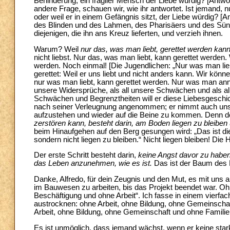
Behinderung, ein fragiler Mensch der Liebe würdig? [Antwort:
andere Frage, schauen wir, wie ihr antwortet. Ist jemand, nu
oder weil er in einem Gefängnis sitzt, der Liebe würdig? [
des Blinden und des Lahmen, des Pharisäers und des Sünd
diejenigen, die ihn ans Kreuz lieferten, und verzieh ihnen.
Warum? Weil
nur das, was man liebt, gerettet werden kan
nicht liebst. Nur das, was man liebt, kann gerettet werden
werden. Noch einmal! [Die Jugendlichen: „Nur was man lie
gerettet: Weil er uns liebt und nicht anders kann. Wir kön
nur was man liebt, kann gerettet werden. Nur was man anni
unsere Widersprüche, als all unsere Schwächen und als al
Schwächen und Begrenztheiten will er diese Liebesgeschi
nach seiner Verleugnung angenommen; er nimmt auch uns i
aufzustehen und wieder auf die Beine zu kommen. Denn der
zerstören kann, besteht darin, am Boden liegen zu bleiben 
beim Hinaufgehen auf den Berg gesungen wird: „Das ist die 
sondern nicht liegen zu bleiben.“ Nicht liegen bleiben! Die
Der erste Schritt besteht darin,
keine Angst davor zu habe
das Leben anzunehmen, wie es ist.
Das ist der Baum des L
Danke, Alfredo, für dein Zeugnis und den Mut, es mit uns al
im Bauwesen zu arbeiten, bis das Projekt beendet war. Oh
Beschäftigung und ohne Arbeit“. Ich fasse in einem vierf
austrocknen: ohne Arbeit, ohne Bildung, ohne Gemeinscha
Arbeit, ohne Bildung, ohne Gemeinschaft und ohne Familie:
Es ist unmöglich, dass jemand wächst, wenn er keine stark