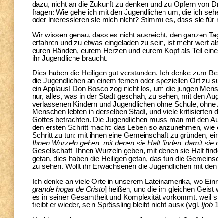
dazu, nicht an die Zukunft zu denken und zu Opfern von 
fragen: Wie gehe ich mit den Jugendlichen um, die ich sehe?
oder interessieren sie mich nicht? Stimmt es, dass sie für
Wir wissen genau, dass es nicht ausreicht, den ganzen T
erfahren und zu etwas eingeladen zu sein, ist mehr wert als
euren Händen, eurem Herzen und eurem Kopf als Teil einer
ihr Jugendliche braucht.
Dies haben die Heiligen gut verstanden. Ich denke zum Be
die Jugendlichen an einem fernen oder speziellen Ort zu 
ein Applaus! Don Bosco zog nicht los, um die jungen Mensc
nur, alles, was in der Stadt geschah, zu sehen, mit den 
verlassenen Kindern und Jugendlichen ohne Schule, ohne A
Menschen lebten in derselben Stadt, und viele kritisierten
Gottes betrachten. Die Jugendlichen muss man mit den Au
den ersten Schritt macht: das Leben so anzunehmen, wie e
Schritt zu tun: mit ihnen eine Gemeinschaft zu gründen, eine
Ihnen Wurzeln geben, mit denen sie Halt finden, damit si
Gesellschaft. Ihnen Wurzeln geben, mit denen sie Halt fin
getan, dies haben die Heiligen getan, das tun die Gemein
zu sehen. Wollt ihr Erwachsenen die Jugendlichen mit de
Ich denke an viele Orte in unserem Lateinamerika, wo Einr
grande hogar de Cristo
] heißen, und die im gleichen Geis
es in seiner Gesamtheit und Komplexität vorkommt, weil si
treibt er wieder, sein Sprössling bleibt nicht aus« (vgl.
Ijob
1