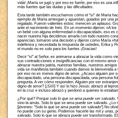
vida! ¡María se jugó y por eso es fuerte, por eso es una
in
más fuertes que las dudas y las dificultades.
Esta tarde también escuchamos cómo el “sí” de María hac
ejemplo de María arriesgan y apuestan, guiados por una p
regalado. Fueron valientes estos: merecen un aplauso. Grac
ante el nacimiento de Inés. En un momento dijeron: «A los 
un bebé con alguna enfermedad o discapacidad», eso es ci
nacer nuestra hija decidimos amarla con todo nuestro coraz
aparecían, tomaron una decisión y dijeron como María «hága
indefensa y necesitada la respuesta de ustedes, Erika y Ro
el mundo no es solo para los fuertes ¡Gracias!
Decir “sí” al Señor, es animarse a abrazar la vida como v
sus contradicciones e insignificancias con el mismo amor 
abrazar nuestra patria, nuestras familias, nuestros amigo
vida se manifiesta también cuando damos la bienvenida a to
por eso no es menos digno de amor. ¿Acaso alguien por se
discapacitado, una persona discapacitada, una persona frág
pregunta. A ver cómo responden. Alguien por ser extranjer
digno de amor? [¡Sííí!] Y así lo hizo Jesús: abrazó al leproso
en la cruz e incluso abrazó y perdonó a quienes lo estaban
¿Por qué? Porque
solo lo que se ama puede ser salvado
.
sino la amás. Solo lo que se ama puede ser salvado. ¿Lo r
[jóvenes: “Solo lo que se ama puede ser salvado”] No ol
no puede con su genio. Podemos hacerle las mil y unas, p
salvado. Solo lo que se abraza puede ser transformado. E