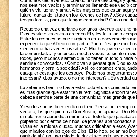
Como nos decía Alfredo, cuando uno se descuelga y queda si
nos sentimos vacíos y terminamos llenando ese vacío con
quién vivir, luchar y amar. A los mayores que están aquí 
futuro, ganas de futuro en los jóvenes de hoy? ¿Sos capaz
tengan familia, para que tengan comunidad? Cada uno de
Recuerdo una vez charlando con unos jóvenes que uno me
Dios existe o les cuesta creer en Él y les falta tanto com
Entre las respuestas que surgieron en la conversación me
experiencia que Alfredo compartía: Padre, “es que muchos d
sienten muchas veces invisibles”. Muchos jóvenes sienten q
la comunidad…, y entonces mucha veces se sienten invisibl
todos, pero muchos sienten que no tienen mucho o nada p
sentirse convocados. ¿Cómo van a pensar que Dios existe s
hermanos y para la sociedad? Así los estamos empujando a 
cualquier cosa que los destruye. Podemos preguntarnos: 
interesan? ¿Los ayudo, o no me interesan? ¿Es verdad que
Lo sabemos bien, no basta estar todo el día conectado par
es más grande que estar “en la red”. Significa encontrar
cabeza sentirse parte de una comunidad más grande que lo
Y eso los santos lo entendieron bien. Pienso por ejemplo 
ver acá, los que quieren a Don Bosco, un aplauso. Don Bos
simplemente aprendió a mirar, a ver todo lo que pasaba a s
golpeado por cientos de niños, de jóvenes abandonados si
vivían en la misma ciudad, muchos criticaban a esos jóven
que mirarlos con los ojos de Dios. Él lo hizo, se animó Do
partir de ahí, no tuvo miedo de dar el segundo paso: crear