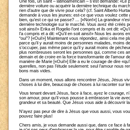
Une fois, un saint – latinoaméricain – s’est demandé: «Le p
dernière voiture ou acquérir la dernière technique du marc
rien d’autre que de vivre pour cela? (cf. Saint Alberto Hurt
demande à vous les jeunes: est-ce que vous voulez cette 
bien, qu’est ce qui se passe? … [«Non!»] La grandeur n’es
dernière technologie sur le marché. Vous avez été créés po
soit ainsi!» Erika et Rogelio l’ont compris et ils ont dit: «Qu’
l’a compris et a dit: «Qu’il en soit ainsi!» Nous les avons
“oui”? [«Oui!»] Maintenant vous répondez, ainsi cela me pl
parce qu’il y aurait moins de personnes malades, moins de 
s’occuper, pas même parce qu’il y aurait moins de pécheurs
plus nombreuses seront les personnes qui, comme ces amis 
demain et de croire en la force transformante de l’amour d
manière de Marie [«Oui!»] Elle a eu le courage de dire «qu’
querelles, non pas l’étude seulement: seul l’amour nous re
bons mais vides.
Dans un moment, nous allons rencontrer Jésus, Jésus viva
choses à lui dire, beaucoup de choses à lui raconter sur le
Vous tenant devant Jésus, face à face, ayez le courage, n’a
son amour, pour qu’il vous pousse à embrasser la vie avec t
grandeur et sa beauté. Que Jésus vous aide à découvrir la be
N’ayez pas peur de dire à Jésus que vous aussi, vous vou
pouvez faire plus!
Chers amis, je vous demande aussi que, dans ce face à f
je n’ai pas peur d’embrasser la vie, pour être capable de ga