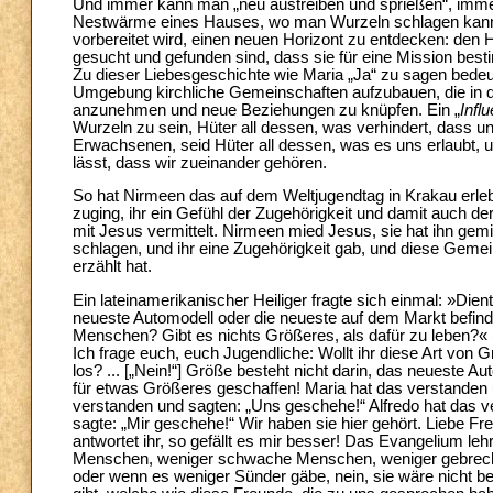
Und immer kann man „neu austreiben und sprießen“, imme
Nestwärme eines Hauses, wo man Wurzeln schlagen kann,
vorbereitet wird, einen neuen Horizont zu entdecken: den Ho
gesucht und gefunden sind, dass sie für eine Mission bes
Zu dieser Liebesgeschichte wie Maria „Ja“ zu sagen bedeu
Umgebung kirchliche Gemeinschaften aufzubauen, die in de
anzunehmen und neue Beziehungen zu knüpfen. Ein „
Infl
Wurzeln zu sein, Hüter all dessen, was verhindert, dass u
Erwachsenen, seid Hüter all dessen, was es uns erlaubt, un
lässt, dass wir zueinander gehören.
So hat Nirmeen das auf dem Weltjugendtag in Krakau erlebt
zuging, ihr ein Gefühl der Zugehörigkeit und damit auch der
mit Jesus vermittelt. Nirmeen mied Jesus, sie hat ihn gemi
schlagen, und ihr eine Zugehörigkeit gab, und diese Geme
erzählt hat.
Ein lateinamerikanischer Heiliger fragte sich einmal: »Dien
neueste Automodell oder die neueste auf dem Markt befin
Menschen? Gibt es nichts Größeres, als dafür zu leben?« 
Ich frage euch, euch Jugendliche: Wollt ihr diese Art von 
los? ... [„Nein!“] Größe besteht nicht darin, das neueste A
für etwas Größeres geschaffen! Maria hat das verstanden 
verstanden und sagten: „Uns geschehe!“ Alfredo hat das 
sagte: „Mir geschehe!“ Wir haben sie hier gehört. Liebe Freu
antwortet ihr, so gefällt es mir besser! Das Evangelium le
Menschen, weniger schwache Menschen, weniger gebrech
oder wenn es weniger Sünder gäbe, nein, sie wäre nicht 