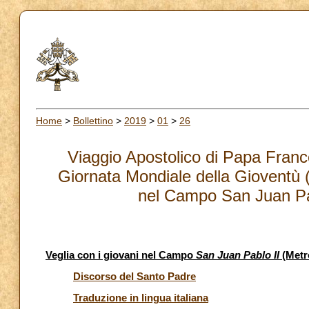
Home
>
Bollettino
>
2019
>
01
>
26
Viaggio Apostolico di Papa Fran
Giornata Mondiale della Gioventù (
nel Campo San Juan Pab
Veglia con i giovani nel Campo
San Juan Pablo II
(Metr
Discorso del Santo Padre
Traduzione in lingua italiana