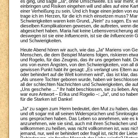
es ging, und sagte „Ja“, ohne Umschweife. Es war mehr, 
einbringen und Risiken eingehen will und alles auf eine Kar
einer Verheißung zu sein. Und ich frage einen jeden von e
trage ich im Herzen, für die ich mich einsetzen muss? Mar
Schwierigkeiten waren kein Grund, „Nein“ zu sagen. Es wa
dieselben Komplikationen gewesen, die auftreten, wenn die 
abgesichert haben. Maria hat keine Lebensversicherung ab
deswegen ist sie eine
Influencerin,
ist sie die
Influencerin
G
und Schwierigkeiten.
Heute Abend hören wir auch, wie das „Ja“ Mariens von Gener
Menschen, die dem Beispiel Mariens folgen, riskieren etwa
und Rogelio, für das Zeugnis, das ihr uns gegeben habt. D
uns von euren Ängsten, von den Schwierigkeiten, von all de
gewissen Punkt habt ihr gesagt: „Es verlangt uns Eltern 
oder behindert auf die Welt kommen wird“, das ist klar, das 
„Als unsere Tochter geboren wurde, haben wir beschlossen
all der schlechten Nachrichten und Schwierigkeiten, die au
„Uns geschehe …“ Ihr habt beschlossen, sie zu lieben. An
war eure Antwort – Erika und Rogelio –: „Ja“, und so haben 
für die Starken ist! Danke!
„Ja“ zu sagen zum Herrn bedeutet, den Mut zu haben, das L
und oft sogar mit all seinen Widersprüchen und Sinnlosigk
uns gesprochen haben. Das Leben so annehmen, wie es ko
anzunehmen, wie sie sind, auch mit ihren Schwächen und 
willkommen zu heißen, was nicht vollkommen ist, was nicht r
jemand, nur, weil er behindert oder fragil ist, nicht der Lie