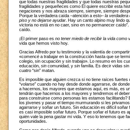
que todas nuestras fragilidades y que todas nuestras peq
fragilidades y pequeñeces como Él quiere escribir esta his
negaciones y nos abraza siempre, siempre, siempre despu
Porque la verdadera caída –atención a esto–
la verdadera 
piso y no dejarse ayudar
. Hay un canto alpino muy lindo q
victoria no está en no caer, sino en no permanecer caíd
caído.
¡El primer paso es
no tener miedo de recibir la vida como 
vida que hemos visto hoy.
Gracias Alfredo por tu testimonio y la valentía de compar
«comencé a trabajar en la construcción hasta que se termi
colegio, sin ocupación y sin trabajo». Lo resumo en los cua
educación,
sin
comunidad, y
sin
familia. Es decir vidas sin
cuatro “sin” matan.
Es imposible que alguien crezca si no tiene raíces fuertes 
“volarse” cuando no hay desde donde agarrarse, de donde
a hacernos, los mayores que estamos aquí, es más, es un
tendrán que hacernos a los mayores y tendremos el debe
para construirse como personas les estamos facilitando? E
los jóvenes y pasar el tiempo murmurando si les privamos
agarrarse y soñar un futuro. Sin educación es difícil soñar f
es casi imposible soñar futuro. Porque soñar el futuro es 
quién vale la pena gastar mi vida. Y eso lo tenemos que fa
oportunidades.