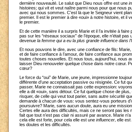
dernière nouveauté. Le salut que Dieu nous offre est une
i
histoires; qui vit et veut naître parmi nous pour que no
avec qui nous sommes. C’est là que le Seigneur vient planter e
premier. Il est le premier à dire «oui» à notre histoire, et il
le premier.
Et de cette manière il a surpris Marie et il l’a invitée à fair
pas sur les “réseaux sociaux” de l’époque, elle n’était pas 
devenue
la femme qui a eu la plus grande influence dans l’h
Et nous pouvons le dire, avec une confiance de fils: Marie, l
et de faire confiance à l’amour, de faire confiance aux pro
toutes choses nouvelles. Et nous tous, aujourd’hui, nous a
laisser Dieu renouveler quelque chose dans notre cœur. 
cœur?
Le force du “oui” de Marie, une jeune, impressionne toujours.
différente d’une acceptation passive ou résignée. Ce fut que
passer. Marie ne connaissait pas cette expression: voyons ce
elle a dit «oui», sans détour. Ce fut quelque chose de plus, 
risquer, de celle qui veut tout parier, sans autre sécurité q
demande à chacun de vous: vous sentez-vous porteurs d’
poursuivre? Marie, sans aucun doute, aura eu une mission dif
Certes elle aura des difficultés, mais ce ne seront pas les
fait que tout n’est pas clair ni assuré par avance. Marie n’
cela elle est forte, pour cela elle est une
influencer
, elle est
les doutes et les difficultés.