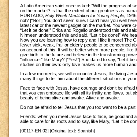
A Latin American saint once asked: “Will the progress of so
on the market? Is that the extent of our greatness as human
HURTADO,
Holy Week Meditation for Young People
, 1946
not? [“No!”] You don’t seem sure. I can’t hear you well he
latest car or the newest gadget on the market. You were cr
“Let it be done!” Erika and Rogelio understood this and said,
Nirmeen understood this and said, “Let it be done!” We heard
Now you are learning how to reply and I like it more
! The G
fewer sick, weak, frail or elderly people to be concerned ab
on account of this. It will be better when more people, lik
give birth to the future and believe in the transforming powe
“influencer” like Mary? [“Yes!”] She dared to say, “Let it b
studies on their own: only love makes us more human and fu
In a few moments, we will encounter Jesus, the living Jesus
many things to tell him about the different situations in your
Face to face with Jesus, have courage and don’t be afraid t
that you can embrace life with all its frailty and flaws, bu
beauty of being alive and awake. Alive and awake.
Do not be afraid to tell Jesus that you too want to be a part
Friends: when you meet Jesus face to face, be good and ask h
able to care for its roots and to say, like Mary, “Let it be d
[00117-EN.02] [Original text: Spanish]