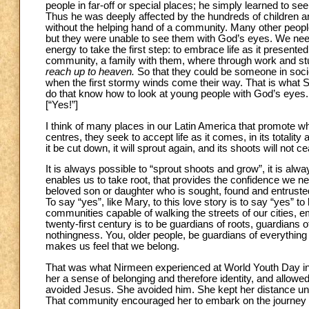
people in far-off or special places; he simply learned to se
Thus he was deeply affected by the hundreds of children a
without the helping hand of a community. Many other people
but they were unable to see them with God’s eyes. We nee
energy to take the first step: to embrace life as it presente
community, a family with them, where through work and stu
reach up to heaven.
So that they could be someone in socie
when the first stormy winds come their way. That is what Sa
do that know how to look at young people with God’s eyes.
[“Yes!”]
I think of many places in our Latin America that promote wh
centres, they seek to accept life as it comes, in its totali
it be cut down, it will sprout again, and its shoots will not c
It is always possible to “sprout shoots and grow”, it is al
enables us to take root, that provides the confidence we n
beloved son or daughter who is sought, found and entruste
To say “yes”, like Mary, to this love story is to say “yes”
communities capable of walking the streets of our cities, e
twenty-first century is to be guardians of roots, guardians of
nothingness. You, older people, be guardians of everything 
makes us feel that we belong.
That was what Nirmeen experienced at World Youth Day in
her a sense of belonging and therefore identity, and allowe
avoided Jesus. She avoided him. She kept her distance unt
That community encouraged her to embark on the journey 