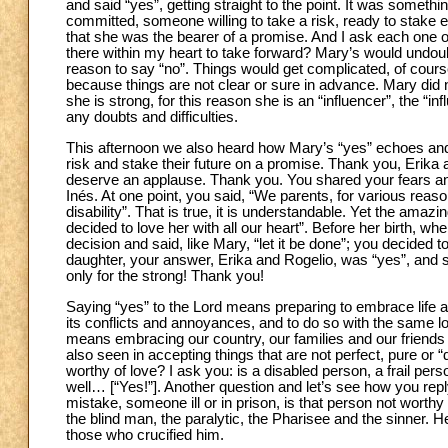
and said “yes”, getting straight to the point. It was somet
committed, someone willing to take a risk, ready to stake 
that she was the bearer of a promise. And I ask each one 
there within my heart to take forward? Mary’s would undoubt
reason to say “no”. Things would get complicated, of cou
because things are not clear or sure in advance. Mary did n
she is strong, for this reason she is an “influencer”, the “
any doubts and difficulties.
This afternoon we also heard how Mary’s “yes” echoes and
risk and stake their future on a promise. Thank you, Erik
deserve an applause. Thank you. You shared your fears and d
Inés. At one point, you said, “We parents, for various reasons
disability”. That is true, it is understandable. Yet the am
decided to love her with all our heart”. Before her birth, 
decision and said, like Mary, “let it be done”; you decided to
daughter, your answer, Erika and Rogelio, was “yes”, and s
only for the strong! Thank you!
Saying “yes” to the Lord means preparing to embrace life as it
its conflicts and annoyances, and to do so with the same l
means embracing our country, our families and our friends as
also seen in accepting things that are not perfect, pure or “di
worthy of love? I ask you: is a disabled person, a frail pers
well… [“Yes!”]. Another question and let’s see how you r
mistake, someone ill or in prison, is that person not worth
the blind man, the paralytic, the Pharisee and the sinner
those who crucified him.