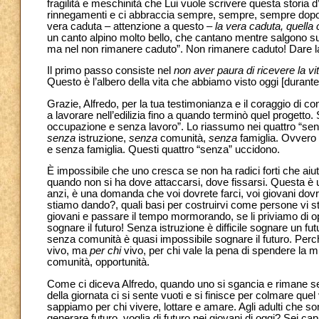
fragilità e meschinità che Lui vuole scrivere questa storia d
rinnegamenti e ci abbraccia sempre, sempre, sempre dopo le
vera caduta – attenzione a questo –
la vera caduta, quella 
un canto alpino molto bello, che cantano mentre salgono sull
ma nel non rimanere caduto”. Non rimanere caduto! Dare l
Il primo passo consiste nel
non aver paura di ricevere la v
Questo è l’albero della vita che abbiamo visto oggi [durante 
Grazie, Alfredo, per la tua testimonianza e il coraggio di con
a lavorare nell’edilizia fino a quando terminò quel progett
occupazione e senza lavoro”. Lo riassumo nei quattro “senza
senza
istruzione,
senza
comunità,
senza
famiglia. Ovvero 
e senza famiglia. Questi quattro “senza” uccidono.
È impossibile che uno cresca se non ha radici forti che aiuti
quando non si ha dove attaccarsi, dove fissarsi. Questa è u
anzi, è una domanda che voi dovrete farci, voi giovani dovret
stiamo dando?, quali basi per costruirvi come persone vi st
giovani e passare il tempo mormorando, se li priviamo di op
sognare il futuro! Senza istruzione è difficile sognare un fut
senza comunità è quasi impossibile sognare il futuro. Perch
vivo, ma
per chi
vivo, per chi vale la pena di spendere la mi
comunità, opportunità.
Come ci diceva Alfredo, quando uno si sgancia e rimane sen
della giornata ci si sente vuoti e si finisce per colmare q
sappiamo per chi vivere, lottare e amare. Agli adulti che s
generare futuro, voglia di futuro nei giovani di oggi? Sei c