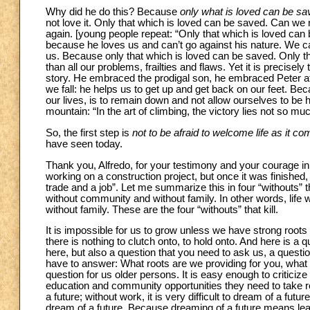
Why did he do this? Because
only what is loved can be sa
not love it. Only that which is loved can be saved. Can we
again. [young people repeat: “Only that which is loved can 
because he loves us and can’t go against his nature. We c
us. Because only that which is loved can be saved. Only t
than all our problems, frailties and flaws. Yet it is precisel
story. He embraced the prodigal son, he embraced Peter 
we fall: he helps us to get up and get back on our feet. Becau
our lives, is to remain down and not allow ourselves to be h
mountain: “In the art of climbing, the victory lies not so mu
So, the first step is
not to be afraid to welcome life as it com
have seen today.
Thank you, Alfredo, for your testimony and your courage in s
working on a construction project, but once it was finished,
trade and a job”. Let me summarize this in four “withouts” th
without community and without family. In other words, life
without family. These are the four “withouts” that kill.
It is impossible for us to grow unless we have strong roots 
there is nothing to clutch onto, to hold onto. And here is a
here, but also a question that you need to ask us, a quest
have to answer: What roots are we providing for you, what 
question for us older persons. It is easy enough to criticiz
education and community opportunities they need to take root
a future; without work, it is very difficult to dream of a fut
dream of a future. Because dreaming of a future means lea