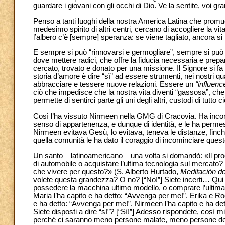
guardare i giovani con gli occhi di Dio. Ve la sentite, voi gra
Penso a tanti luoghi della nostra America Latina che pro
medesimo spirito di altri centri, cercano di accogliere la v
l’albero c’è [sempre] speranza: se viene tagliato, ancora si
E sempre si può “rinnovarsi e germogliare”, sempre si può
dove mettere radici, che offre la fiducia necessaria e prepar
cercato, trovato e donato per una missione. Il Signore si f
storia d’amore è dire “sì” ad essere strumenti, nei nostri qua
abbracciare e tessere nuove relazioni. Essere un
“influenc
ciò che impedisce che la nostra vita diventi “gassosa”, che la
permette di sentirci parte gli uni degli altri, custodi di tutto 
Così l’ha vissuto Nirmeen nella GMG di Cracovia. Ha incont
senso di appartenenza, e dunque di identità, e le ha perme
Nirmeen evitava Gesù, lo evitava, teneva le distanze, finch
quella comunità le ha dato il coraggio di incominciare ques
Un santo – latinoamericano – una volta si domandò: «Il prog
di automobile o acquistare l’ultima tecnologia sul mercato?
che vivere per questo?» (S. Alberto Hurtado,
Meditación d
volete questa grandezza? O no? [“No!”] Siete incerti… Qu
possedere la macchina ultimo modello, o comprare l’ultima t
Maria l’ha capito e ha detto: “Avvenga per me!”. Erika e Rog
e ha detto: “Avvenga per me!”. Nirmeen l’ha capito e ha de
Siete disposti a dire “sì”? [“Sì!”] Adesso rispondete, così m
perché ci saranno meno persone malate, meno persone debo