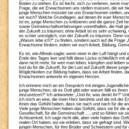
Boden zu stehen. Es ist leicht, sich zu verlieren, wenn ma
Frage, die wir Erwachsenen uns stellen müssen, die wir hier 
junge Menschen müsstet sie uns Erwachsenen stellen, u
wir euch? Welche Grundlagen, auf denen ihr euer Menschs
ist es, junge Menschen zu kritisieren und die ganze Zeit 
sowie Gemeinschaftserfahrungen vorenthalten, die Halt g
der Zukunft zu träumen; ohne Arbeit ist es sehr schwierig
es schier unmöglich, von der Zukunft zu träumen. Denn von
„
Warum
lebe ich?“ zu finden, sondern auch auf die Frage „
Erwachsene fördern, indem wir euch Arbeit, Bildung, Gem
Es ist, wie Alfredo sagte: wenn einer in der Luft hängt und
Ende des Tages leer und füllt diese Lücke schließlich mit
dann nicht mehr, für wen man leben, kämpfen und lieben so
tust du für die Zukunft, für die Lust auf Zukunft dieser ju
Möglichkeiten zur Bildung haben, dass sie Arbeit finden, 
Erwachsenen antworte im eigenen Herzen.
Ich erinnere mich an ein Gespräch mit einigen Jugendliche
junge Menschen, ob es Gott gibt oder warum fällt es ihnen
einzusetzen?“ Ich antwortete: „Und ihr, was denkt ihr?“ U
ich mich an eine, die mein Herz berührte und die mit der 
ihnen das Gefühl haben, dass sie nach und nach für die and
Viele junge Menschen haben das Gefühl, dass sie für die and
Gesellschaft, für die Gemeinschaft …, und so fühlen sie si
Achtsamkeit. Ich sage nicht alle, aber viele haben das Gefü
realen Ort haben, wo sie erleben, dass sie gefragt sind. Wi
jungen Menschen, für ihre Brüder und Schwestern und für d