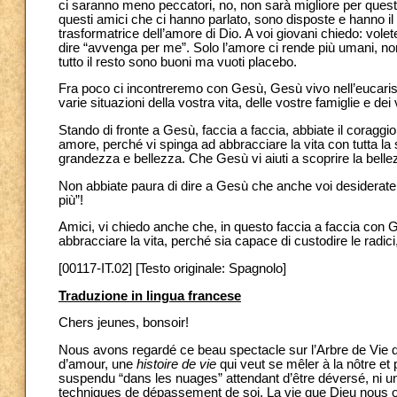
ci saranno meno peccatori, no, non sarà migliore per ques
questi amici che ci hanno parlato, sono disposte e hanno il
trasformatrice dell’amore di Dio. A voi giovani chiedo: volet
dire “avvenga per me”. Solo l’amore ci rende più umani, non i 
tutto il resto sono buoni ma vuoti placebo.
Fra poco ci incontreremo con Gesù, Gesù vivo nell’eucaristi
varie situazioni della vostra vita, delle vostre famiglie e dei 
Stando di fronte a Gesù, faccia a faccia, abbiate il coraggio,
amore, perché vi spinga ad abbracciare la vita con tutta la 
grandezza e bellezza. Che Gesù vi aiuti a scoprire la bellezz
Non abbiate paura di dire a Gesù che anche voi desiderate p
più”!
Amici, vi chiedo anche che, in questo faccia a faccia con 
abbracciare la vita, perché sia capace di custodire le radi
[00117-IT.02] [Testo originale: Spagnolo]
Traduzione in lingua francese
Chers jeunes, bonsoir!
Nous avons regardé ce beau spectacle sur l’Arbre de Vie q
d’amour, une
histoire de vie
qui veut se mêler à la nôtre et 
suspendu “dans les nuages” attendant d’être déversé, ni une
techniques de dépassement de soi. La vie que Dieu nous of