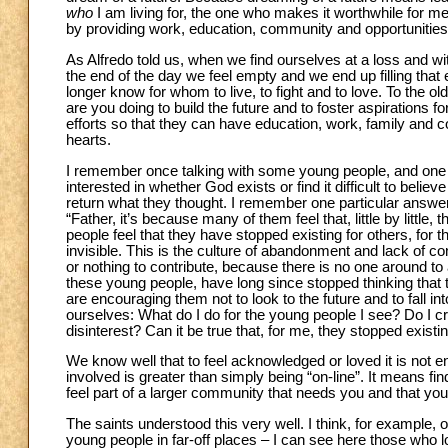
who
I am living for, the one who makes it worthwhile for me 
by providing work, education, community and opportunities
As Alfredo told us, when we find ourselves at a loss and wi
the end of the day we feel empty and we end up filling th
longer know for whom to live, to fight and to love. To the 
are you doing to build the future and to foster aspirations 
efforts so that they can have education, work, family and 
hearts.
I remember once talking with some young people, and on
interested in whether God exists or find it difficult to beli
return what they thought. I remember one particular answer
“Father, it’s because many of them feel that, little by little,
people feel that they have stopped existing for others, for t
invisible. This is the culture of abandonment and lack of co
or nothing to contribute, because there is no one around to 
these young people, have long since stopped thinking that th
are encouraging them not to look to the future and to fall 
ourselves: What do I do for the young people I see? Do I cr
disinterest? Can it be true that, for me, they stopped exist
We know well that to feel acknowledged or loved it is not e
involved is greater than simply being “on-line”. It means 
feel part of a larger community that needs you and that yo
The saints understood this very well. I think, for example,
young people in far-off places – I can see here those who