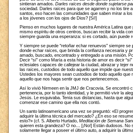
sintieran amados.
Darles raíces desde donde sujetarse par
sociedad. Darles raíces para que se agarren y no los tire 
santos, eso hacen las comunidades que saben mirar a los
a los jóvenes con los ojos de Dios? [Sí!]
Pienso en muchos lugares de nuestra América Latina que
mismo espíritu de otros centros, buscan recibir la vida co
siempre guarda una esperanza: si es cortado, aún puede re
Y siempre se puede “retoñar echar renuevos” siempre se
donde echar raíces, que brinda la confianza necesaria y pr
amado, buscado, encontrado y entregado a una misión. Po
Decir “sí” como María a esta historia de amor es decir “sí
eclesiales capaces de callejear la ciudad, abrazar y tejer
las raíces, custodios de todo aquello que impide que nues
Ustedes los mayores sean custodios de todo aquello que no
aquello que nos haga sentir que nos pertenecemos.
Así lo vivió Nirmeen en la JMJ de Cracovia. Se encontró co
pertenencia, por lo tanto identidad, y le permitió vivir la 
Jesús. Le esquivaba. Tenía sus distancias, hasta que algui
comenzar ese camino que ella nos contó.
Un santo latinoamericano una vez se preguntó: «El progreso
adquirir la última técnica del mercado? ¿En eso se resum
esto?» (cf. S. Alberto Hurtado,
Meditación de Semana Sant
quieren esta grandeza? O no… [¡No!] Están dudosos. No s
solamente llegar a poseer el último auto, a adquirir la úl