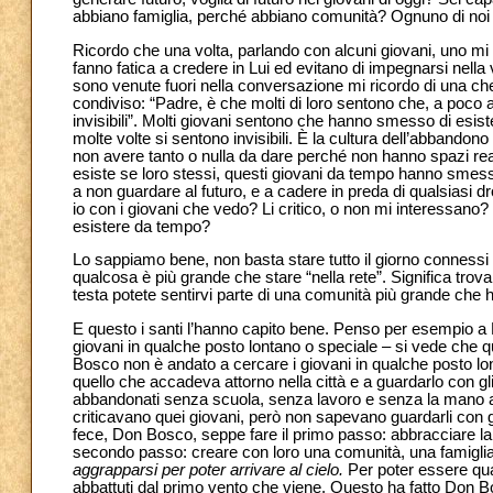
abbiano famiglia, perché abbiano comunità? Ognuno di noi g
Ricordo che una volta, parlando con alcuni giovani, uno mi
fanno fatica a credere in Lui ed evitano di impegnarsi nella 
sono venute fuori nella conversazione mi ricordo di una che
condiviso: “Padre, è che molti di loro sentono che, a poco a
invisibili”. Molti giovani sentono che hanno smesso di esister
molte volte si sentono invisibili. È la cultura dell’abbando
non avere tanto o nulla da dare perché non hanno spazi reali
esiste se loro stessi, questi giovani da tempo hanno smesso 
a non guardare al futuro, e a cadere in preda di qualsiasi d
io con i giovani che vedo? Li critico, o non mi interessan
esistere da tempo?
Lo sappiamo bene, non basta stare tutto il giorno connessi pe
qualcosa è più grande che stare “nella rete”. Significa trova
testa potete sentirvi parte di una comunità più grande che h
E questo i santi l’hanno capito bene. Penso per esempio a
giovani in qualche posto lontano o speciale – si vede che 
Bosco non è andato a cercare i giovani in qualche posto l
quello che accadeva attorno nella città e a guardarlo con gli 
abbandonati senza scuola, senza lavoro e senza la mano ami
criticavano quei giovani, però non sapevano guardarli con gli
fece, Don Bosco, seppe fare il primo passo: abbracciare la v
secondo passo: creare con loro una comunità, una famiglia 
aggrapparsi per poter arrivare al cielo.
Per poter essere qua
abbattuti dal primo vento che viene. Questo ha fatto Don B