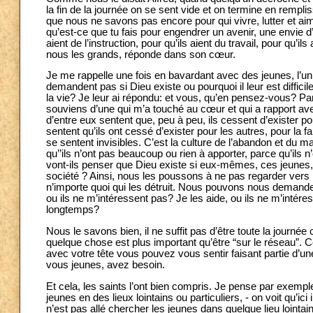
la fin de la journée on se sent vide et on termine en rempli
que nous ne savons pas encore pour qui vivre, lutter et aim
qu’est-ce que tu fais pour engendrer un avenir, une envie d’
aient de l’instruction, pour qu’ils aient du travail, pour qu
nous les grands, réponde dans son cœur.
Je me rappelle une fois en bavardant avec des jeunes, l’
demandent pas si Dieu existe ou pourquoi il leur est diffic
la vie? Je leur ai répondu: et vous, qu’en pensez-vous? Pa
souviens d’une qui m’a touché au cœur et qui a rapport ave
d’entre eux sentent que, peu à peu, ils cessent d’exister p
sentent qu’ils ont cessé d’exister pour les autres, pour la f
se sentent invisibles. C’est la culture de l’abandon et du
qu’’ils n’ont pas beaucoup ou rien à apporter, parce qu’ils
vont-ils penser que Dieu existe si eux-mêmes, ces jeunes, i
société ? Ainsi, nous les poussons à ne pas regarder vers l
n’importe quoi qui les détruit. Nous pouvons nous demander:
ou ils ne m’intéressent pas? Je les aide, ou ils ne m’intére
longtemps?
Nous le savons bien, il ne suffit pas d’être toute la journée
quelque chose est plus important qu’être “sur le réseau”. 
avec votre tête vous pouvez vous sentir faisant partie d’
vous jeunes, avez besoin.
Et cela, les saints l’ont bien compris. Je pense par exempl
jeunes en des lieux lointains ou particuliers, - on voit qu’
n’est pas allé chercher les jeunes dans quelque lieu lointain