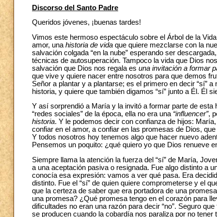
Discorso del Santo Padre
Queridos jóvenes, ¡buenas tardes!
Vimos este hermoso espectáculo sobre el Árbol de la Vida
amor, una
historia de vida
que quiere mezclarse con la nues
salvación colgada “en la nube” esperando ser descargada, n
técnicas de autosuperación. Tampoco la vida que Dios nos o
salvación que Dios nos regala es
una invitación a formar p
que vive y quiere nacer entre nosotros para que demos fru
Señor a plantar y a plantarse; es el primero en decir “sí” a
historia, y quiere que también digamos “sí” junto a Él. Él 
Y así sorprendió a María y la invitó a formar parte de esta 
“redes sociales” de la época, ella no era una
“influencer”
, 
historia
. Y le podemos decir con confianza de hijos: María,
confiar en el amor, a confiar en las promesas de Dios, que
Y todos nosotros hoy tenemos algo que hacer nuevo adent
Pensemos un poquito: ¿qué quiero yo que Dios renueve e
Siempre llama la atención la fuerza del “sí” de María, Jove
a una aceptación pasiva o resignada. Fue algo distinto a 
conocía esa expresión: vamos a ver qué pasa. Era decidida,
distinto. Fue el “sí” de quien quiere comprometerse y el qu
que la certeza de saber que era portadora de una promesa
una promesa? ¿Qué promesa tengo en el corazón para llevar
dificultades no eran una razón para decir “no”. Seguro qu
se producen cuando la cobardía nos paraliza por no tener