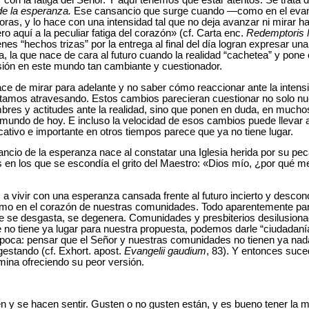
r con la fatiga del Señor. Y aquí tenemos que estar atentos. Se trata 
de la esperanza.
Ese cansancio que surge cuando ―como en el evan
oras, y lo hace con una intensidad tal que no deja avanzar ni mirar h
ro aquí a la peculiar fatiga del corazón» (cf. Carta enc.
Redemptoris 
enes “hechos trizas” por la entrega al final del día logran expresar un
ga, la que nace de cara al futuro cuando la realidad “cachetea” y pone 
isión en este mundo tan cambiante y cuestionador.
ce de mirar para adelante y no saber cómo reaccionar ante la intensi
amos atravesando. Estos cambios parecieran cuestionar no solo nu
es y actitudes ante la realidad, sino que ponen en duda, en muchos 
l mundo de hoy. E incluso la velocidad de esos cambios puede llevar a
ficativo e importante en otros tiempos parece
que ya no tiene lugar.
cio de la esperanza nace al constatar una Iglesia herida por su pe
s en los que se escondía el grito del Maestro: «Dios mío, ¿por qué
vivir con una esperanza cansada frente al futuro incierto y descono
ismo en el corazón de nuestras comunidades. Todo aparentemente pa
 fe se desgasta, se degenera. Comunidades y presbiterios desilusiona
o tiene ya lugar para nuestra propuesta, podemos darle “ciudadanía
época: pensar que el Señor y nuestras comunidades no tienen ya
nada
estando (cf. Exhort. apost.
Evangelii gaudium
, 83). Y entonces suce
mina ofreciendo su peor versión.
n y se hacen sentir. Gusten o no gusten están, y es bueno tener la m