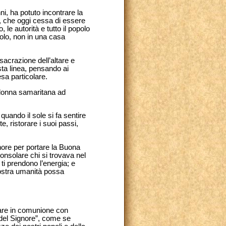
i, ha potuto incontrare la
, che oggi cessa di essere
le autorità e tutto il popolo
polo, non in una casa
sacrazione dell’altare e
esta linea, pensando ai
esa particolare.
 donna samaritana ad
ando il sole si fa sentire
, ristorare i suoi passi,
gnore per portare la Buona
, consolare chi si trovava nel
 ti prendono l’energia; e
nostra umanità possa
rare in comunione con
del Signore”, come se