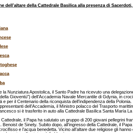
 dell’altare della Cattedrale Basilica alla presenza di Sacerdot
iana
ancese
lese
desca
rtoghese
lacca
aba
e la Nunziatura Apostolica, il Santo Padre ha ricevuto una delegazione
della Gioventù”) dell’Accademia Navale Mercantile di Gdynia, in croci
per il Centenario della riconquista dell’indipendenza della Polonia. P
ppresentanti dell’Accademia, il Ministro polacco del Trasporto maritti
cesco si è trasferito in auto alla Cattedrale Basilica Santa María La
n Cattedrale, il Papa ha salutato un gruppo di 200 giovani pellegrini f
 Benoist de Sinety. Subito dopo, all’ingresso della Cattedrale, il Papa
 crocifisso e l’acqua benedetta. Vicino all’altare due religiose gli han