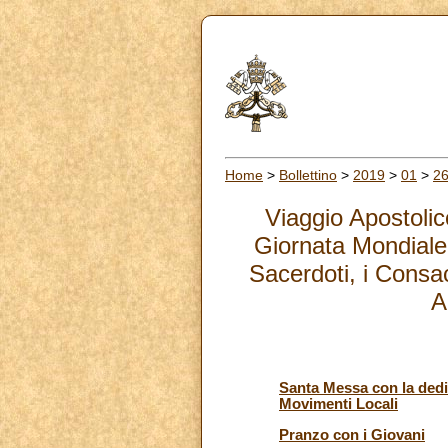
Home
>
Bollettino
>
2019
>
01
>
2
Viaggio Apostoli
Giornata Mondiale
Sacerdoti, i Consac
A
Santa Messa con la dedic
Movimenti Locali
Pranzo con i Giovani