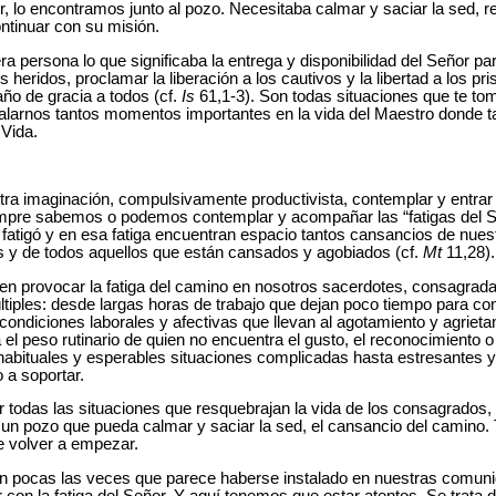
r, lo encontramos junto al pozo. Necesitaba calmar y saciar la sed, 
ntinuar con su misión.
ra persona lo que significaba la entrega y disponibilidad del Señor p
heridos, proclamar la liberación a los cautivos y la libertad a los pr
año de gracia a todos (cf.
Is
61,1-3). Son todas situaciones que te tom
egalarnos tantos momentos importantes en la vida del Maestro donde
 Vida.
stra imaginación, compulsivamente productivista, contemplar y entra
iempre sabemos o podemos contemplar y acompañar las “fatigas del S
 fatigó y en esa fatiga encuentran espacio tantos cansancios de nues
 y de todos aquellos que están cansados y agobiados (cf.
Mt
11,28).
n provocar la fatiga del camino en nosotros sacerdotes, consagra
tiples: desde largas horas de trabajo que dejan poco tiempo para co
” condiciones laborales y afectivas que llevan al agotamiento y agrieta
 el peso rutinario de quien no encuentra el gusto, el reconocimiento 
e habituales y esperables situaciones complicadas hasta estresantes 
 a soportar.
ar todas las situaciones que resquebrajan la vida de los consagrados,
un pozo que pueda calmar y saciar la sed, el cansancio del camino.
e volver a empezar.
on pocas las veces que parece haberse instalado en nuestras comuni