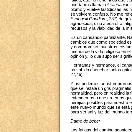
fatiga, que no tiene nada que ve
podríamos llamar
el cansancio 
plomo y vuelve fastidiosas las h
se volviera confuso. No me refie
Evangelii Gaudium
, 287) de qui
agradecida; sino a esa otra fati
recursos y la
viabilidad de la m
Es un cansancio paralizante. Na
cambios que como sociedad est
y compromiso, nuestras costumbr
misma de la vida religiosa en e
opinión y, lo que supo ser signi
Hermanas y hermanos, el cansan
ha sabido escuchar tantos grito
27,46).
Y así podemos acostumbrarnos a 
que se instale un gris pragmat
normalidad, pero en realidad la
entendemos o que creemos que n
herejías posibles para nuestra 
este nuevo mundo que se está g
para ser sal y luz del mundo ter
Dame de beber
Las fatigas del camino acontece