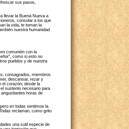
refrescar sus pasos,
ara llevar la Buena Nueva a
isioneros, consolar a los que
an la vida, te toman la
 también nuestra humanidad
r en comunión con la
eñor”, como si esto no
tros pueblos y de nuestra
das, consagrados, miembros
mer, descansar, rezar y
n el corazón; desde la
o el sustento necesario para
y angustiantes horas de
 pero en todas sentimos la
 Todas reclaman, como grito
dades una sutil especie de