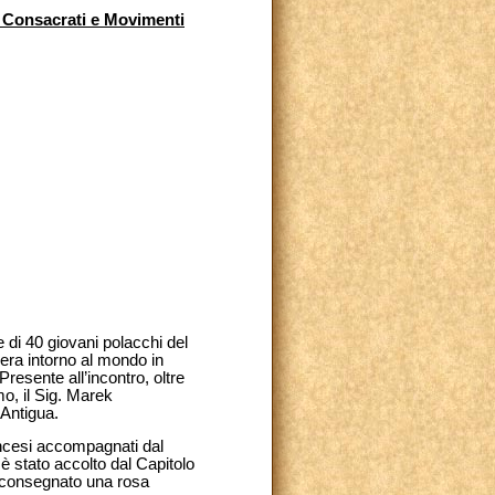
i, Consacrati e Movimenti
 di 40 giovani polacchi del
era intorno al mondo in
resente all’incontro, oltre
mo, il Sig. Marek
 Antigua.
rancesi accompagnati dal
 è stato accolto dal Capitolo
no consegnato una rosa