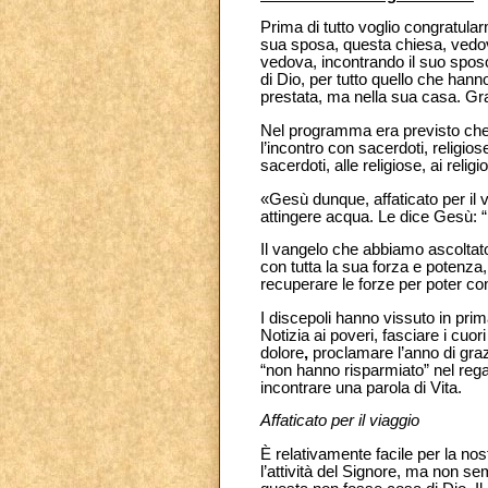
Prima di tutto voglio congratular
sua sposa, questa chiesa, vedov
vedova, incontrando il suo sposo.
di Dio, per tutto quello che han
prestata, ma nella sua casa. Gr
Nel programma era previsto che q
l’incontro con sacerdoti, religios
sacerdoti, alle religiose, ai relig
«Gesù dunque, affaticato per il
attingere acqua. Le dice Gesù:
Il vangelo che abbiamo ascoltat
con tutta la sua forza e potenza,
recuperare le forze per poter co
I discepoli hanno vissuto in prim
Notizia ai poveri, fasciare i cuori
dolore
,
proclamare l’anno di grazi
“non hanno risparmiato” nel rega
incontrare una parola di Vita.
Affaticato per il viaggio
È relativamente facile per la n
l’attività del Signore, ma non