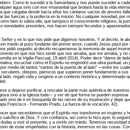
eber». Como le sucedió a la Samaritana y nos puede suceder a cada
quier agua sino con ese «manantial que brotará hasta la vida eterna
a que cargaba desde hacía años los cántaros vacíos de amores falli
r las fuerzas y la profecía en la misión. No cualquier novedad, por
omo bien lo sabía ella, que tampoco el conocimiento religioso, la jus
 o novedades presentes, nos hacen siempre fecundos y apasionados 
 Señor y es lo que nos pide que digamos nosotros. Y al decirlo, le ab
sin miedo al pozo fundante del primer amor, cuando Jesús pasó por 
y nos pidió seguirlo; al decirlo recuperamos la memoria de aquel mome
momento en que nos hizo sentir que nos amaba, que me amaba, y no 
omilía en la Vigilia Pascual
, 19 abril 2014). Poder decir “dame de beb
reativa, escuchar cómo el Espíritu no engendró una obra puntual, un 
, por medio de tantos “santos de la puerta de al lado” ―entre los cu
s seculares, obispos, párrocos que supieron poner fundamento a su
l lado, regaló vida y oxígeno a un contexto histórico y determinado qu
dad.
rse a dejarse purificar, a rescatar la parte más auténtica de nuest
igiosa sino a la Iglesia toda― y ver de qué forma se pueden expresar 
ado sino de ir en búsqueda de las raíces de su inspiración y dejar
 Papa Francisco - Fernando Prado,
La fuerza de la vocación
, 42).
nocer que necesitamos que el Espíritu nos transforme en mujeres 
 salvífico de Dios. Y con confianza, así como lo hizo ayer, lo segui
 dudas a vivir el presente, y a vivirlo sin miedo. Tenemos necesidad d
pasión de estar empeñados con la historia, inmersos en las cosas. 