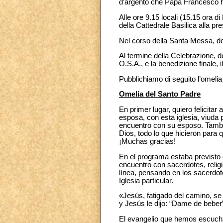
d’argento che Papa Francesco ha
Alle ore 9.15 locali (15.15 ora d
della Cattedrale Basilica alla p
Nel corso della Santa Messa, do
Al termine della Celebrazione, 
O.S.A., e la benedizione finale,
Pubblichiamo di seguito l’omelia
Omelia del Santo Padre
En primer lugar, quiero felicit
esposa, con esta iglesia, viuda p
encuentro con su esposo. Tambié
Dios, todo lo que hicieron para
¡Muchas gracias!
En el programa estaba previsto q
encuentro con sacerdotes, religi
línea, pensando en los sacerdote
Iglesia particular.
«Jesús, fatigado del camino, se
y Jesús le dijo: “Dame de beber
El evangelio que hemos escucha