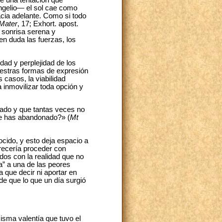
de una tentación que
gelio― el sol cae como
acia adelante. Como si todo
Mater
, 17; Exhort. apost.
a sonrisa serena y
en duda las fuerzas, los
dad y perplejidad de los
estras formas de expresión
casos, la viabilidad
 inmovilizar toda opción y
cado y que tantas veces no
 me has abandonado?» (
Mt
cido, y esto deja espacio a
recería proceder con
dos con la realidad que no
” a una de las peores
 que decir ni aportar en
de que lo que un día surgió
isma valentía que tuvo el