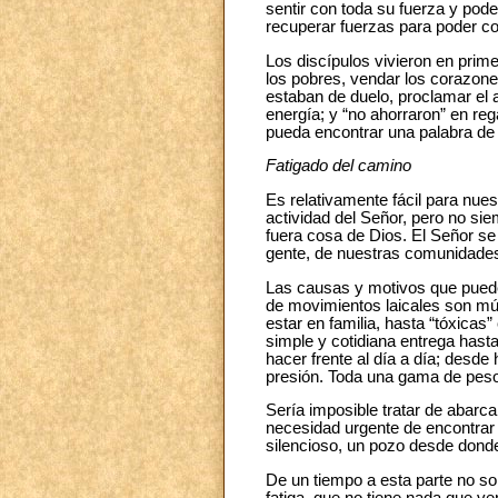
sentir con toda su fuerza y pode
recuperar fuerzas para poder co
Los discípulos vivieron en prime
los pobres, vendar los corazones 
estaban de duelo, proclamar el
energía; y “no ahorraron” en r
pueda encontrar una palabra de
Fatigado del camino
Es relativamente fácil para nue
actividad del Señor, pero no s
fuera cosa de Dios. El Señor se
gente, de nuestras comunidades
Las causas y motivos que puede
de movimientos laicales son múl
estar en familia, hasta “tóxicas
simple y cotidiana entrega hasta
hacer frente al día a día; desd
presión. Toda una gama de peso
Sería imposible tratar de abarc
necesidad urgente de encontrar 
silencioso, un pozo desde dond
De un tiempo a esta parte no s