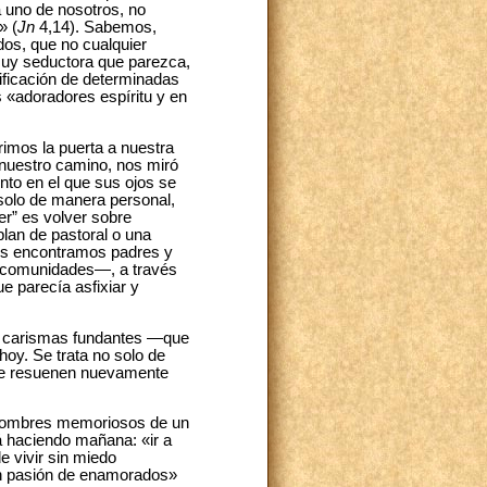
 uno de nosotros, no
» (
Jn
4,14). Sabemos,
dos, que no cualquier
 muy seductora que parezca,
tificación de determinadas
«adoradores espíritu y en
rimos la puerta a nuestra
nuestro camino, nos miró
nto en el que sus ojos se
solo de manera personal,
er”
es volver sobre
plan de pastoral o una
ales encontramos padres y
s comunidades―, a través
e parecía asfixiar y
ros carismas fundantes ―que
hoy. Se trata no solo de
 que resuenen nuevamente
y hombres memoriosos de un
rá haciendo mañana: «ir a
e vivir sin miedo
Con pasión de enamorados»