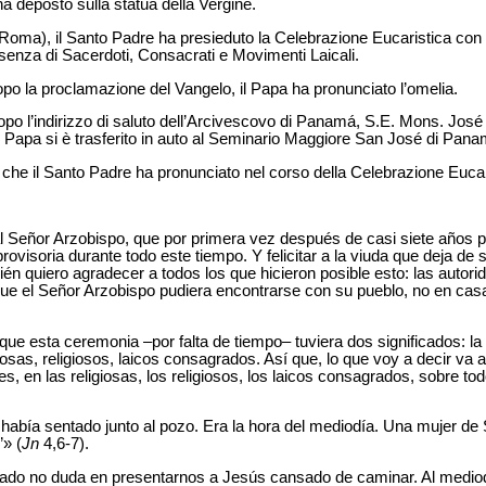
 deposto sulla statua della Vergine.
i Roma), il Santo Padre ha presieduto la Celebrazione Eucaristica con 
resenza di Sacerdoti, Consacrati e Movimenti Laicali.
po la proclamazione del Vangelo, il Papa ha pronunciato l’omelia.
dopo l’indirizzo di saluto dell’Arcivescovo di Panamá, S.E. Mons. Jo
 il Papa si è trasferito in auto al Seminario Maggiore San José di Pana
 che il Santo Padre ha pronunciato nel corso della Celebrazione Eucar
ar al Señor Arzobispo, que por primera vez después de casi siete años
rovisoria durante todo este tiempo. Y felicitar a la viuda que deja de 
n quiero agradecer a todos los que hicieron posible esto: las autorid
 que el Señor Arzobispo pudiera encontrarse con su pueblo, no en cas
ue esta ceremonia –por falta de tiempo– tuviera dos significados: la 
osas, religiosos, laicos consagrados. Así que, lo que voy a decir va 
s, en las religiosas, los religiosos, los laicos consagrados, sobre to
 había sentado junto al pozo. Era la hora del mediodía. Una mujer de
”» (
Jn
4,6-7).
do no duda en presentarnos a Jesús cansado de caminar. Al mediod