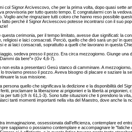
mi col Signor Arcivescovo, che per la prima volta, dopo quasi sette ann
a provvisoria per tutto questo tempo. E congratularmi con la vedova
 Voglio anche ringraziare tutti coloro che hanno reso possibile questo, 
no fatto perché il Signor Arcivescovo potesse incontrarsi con il suo po
azie!
uesta cerimonia, per il tempo limitato, avesse due significati: la con
e, religiosi e laici consacrati. Perciò, quello che dirò sarà un po’ in qu
iosi e ai laici consacrati, soprattutto a quelli che lavorano in questa Chi
 viaggio, sedeva presso il pozzo. Era circa mezzogiorno. Giunge una
 “Dammi da bere”» (
Gv
4,6-7).
o non esita a presentarci Gesù stanco di camminare. A mezzogiorno, qu
 lo troviamo presso il pozzo. Aveva bisogno di placare e saziare la sete
ntinuare la sua
missione.
a persona quello che significava la dedizione e la disponibilità del Si
 feriti, proclamare la liberazione ai prigionieri e la libertà ai prigionieri
a per tutti (cfr
Is
61,1-3). Sono tutte situazioni che ti prendono la vita,
larci tanti momenti importanti nella vita del Maestro, dove anche la 
ostra immaginazione, ossessionata dall’efficienza, contemplare ed ent
 sempre sappiamo o possiamo contemplare e accompagnare le “fatiche 