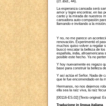
(cf.
ibíd
., 44).
La esperanza cansada será sanad
amor y logre encontrar, en las 
canto y la mirada de nuestros 
cansadora auto-compasión para 
llamando e invitando a la misión
Y no, no me parece un aconteci
renovación. Experimentó el paso 
muchos quiso volver a regalar s
buscó rescatar la belleza de lo
española, india, afroamericana 
posible este hecho. Ya no perten
Y hoy nuevamente es
regazo qu
base para construir la belleza 
Y así actúa el Señor. Nada de c
que le fue encomendado en la m
Hermanos, no nos dejemos roba
ella sea la raíz viva, la raíz fe
[00116-ES.02] [Texto original: E
Traduzione in lingua italiana