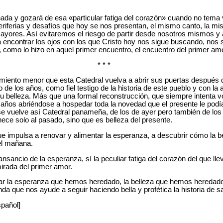
a y gozará de esa «particular fatiga del corazón» cuando no tema vo
periferias y desafíos que hoy se nos presentan, el mismo canto, la m
mayores. Así evitaremos el riesgo de partir desde nosotros mismos 
encontrar los ojos con los que Cristo hoy nos sigue buscando, nos 
, como lo hizo en aquel primer encuentro, el encuentro del primer amo
* * *
miento menor que esta Catedral vuelva a abrir sus puertas después
de los años, como fiel testigo de la historia de este pueblo y con la 
u belleza. Más que una formal reconstrucción, que siempre intenta vo
s años abriéndose a hospedar toda la novedad que el presente le podí
se vuelve así Catedral panameña, de los de ayer pero también de los
ece solo al pasado, sino que es belleza del presente.
e impulsa a renovar y alimentar la esperanza, a descubrir cómo la be
del mañana.
ansancio de la esperanza,
sí la peculiar fatiga del corazón del que ll
irada del primer amor.
r la esperanza que hemos heredado, la belleza que hemos heredado
cunda que nos ayude a seguir haciendo bella y profética la historia de s
spañol]