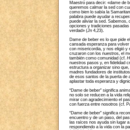
Maestro para decir: «dame de b
queremos calmar la sed con cual
como bien lo sabía la Samaritan
palabra puede ayudar a recupera
puede aliviar la sed. Sabemos, c
opciones y tradiciones pasadas
verdad» (
Jn
4,23).
Dame de beber es lo que pide el
cansada esperanza para volver 
con misericordia, y nos eligió 
cruzaron con los nuestros, el 
también como comunidad (cf.
H
nuestros pasos y, en fidelidad c
estructura a organizar sino que
madres fundadores de instituto
de esos santos de la puerta de a
aplastar toda esperanza y digni
“Dame de beber” significa anima
no solo se reducen a la vida rel
mirar con agradecimiento el pas
con fuerza entre nosotros (cf.
“Dame de beber” significa reco
encuentro y de un paso, del paso
las raíces nos ayuda sin lugar a
respondiendo a la vida con la 