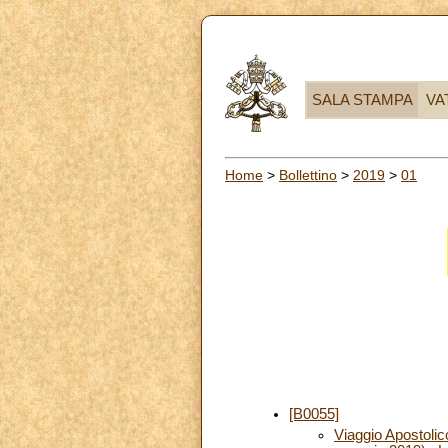
SALA STAMPA
VA
Home
>
Bollettino
>
2019
>
01
[B0055]
Viaggio Apostoli