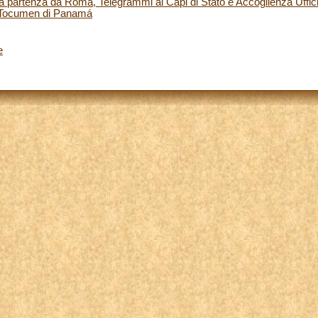
 partenza da Roma, Telegrammi ai Capi di Stato e Accoglienza Ufficia
i Tocumen di Panamá
e