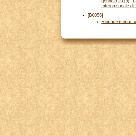
gennaio 2019) –La
Internazionale d
[B0056]
Rinunce e nomin