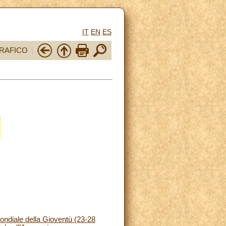
IT
EN
ES
RAFICO
ndiale della Gioventù (23-28