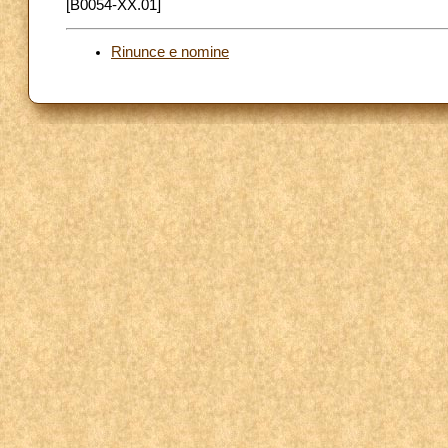
[B0054-XX.01]
Rinunce e nomine