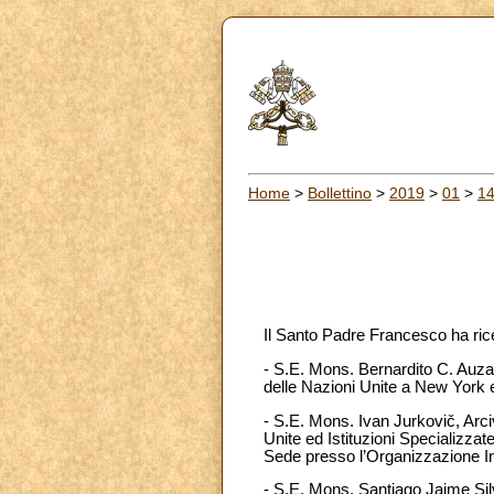
Home
>
Bollettino
>
2019
>
01
>
1
Il Santo Padre Francesco ha ric
- S.E. Mons. Bernardito C. Auza
delle Nazioni Unite a New York e
- S.E. Mons. Ivan Jurkovič, Arci
Unite ed Istituzioni Specializz
Sede presso l’Organizzazione In
- S.E. Mons. Santiago Jaime Silv