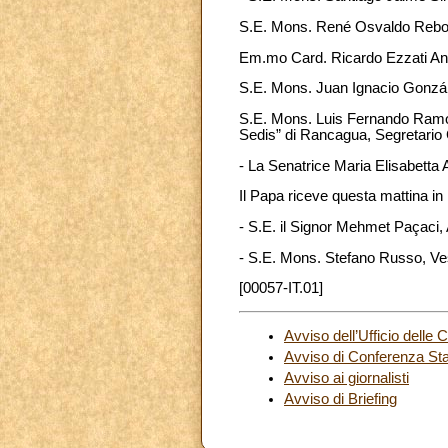
S.E. Mons. René Osvaldo Reboll
Em.mo Card. Ricardo Ezzati Andr
S.E. Mons. Juan Ignacio Gonzál
S.E. Mons. Luis Fernando Ramos
Sedis” di Rancagua, Segretario
- La Senatrice Maria Elisabetta A
Il Papa riceve questa mattina in
- S.E. il Signor Mehmet Paçaci, 
- S.E. Mons. Stefano Russo, Ves
[00057-IT.01]
Avviso dell’Ufficio delle 
Avviso di Conferenza S
Avviso ai giornalisti
Avviso di Briefing