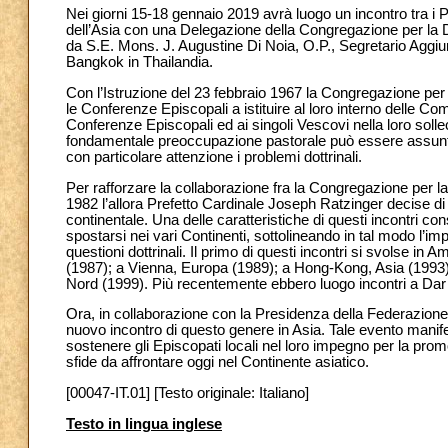
Nei giorni 15-18 gennaio 2019 avrà luogo un incontro tra i 
dell’Asia con una Delegazione della Congregazione per la Dot
da S.E. Mons. J. Augustine Di Noia, O.P., Segretario Aggi
Bangkok in Thailandia.
Con l’Istruzione del 23 febbraio 1967 la Congregazione per l
le Conferenze Episcopali a istituire al loro interno delle Co
Conferenze Episcopali ed ai singoli Vescovi nella loro sollec
fondamentale preoccupazione pastorale può essere assun
con particolare attenzione i problemi dottrinali.
Per rafforzare la collaborazione fra la Congregazione per la
1982 l’allora Prefetto Cardinale Joseph Ratzinger decise di 
continentale. Una delle caratteristiche di questi incontri c
spostarsi nei vari Continenti, sottolineando in tal modo l’imp
questioni dottrinali. Il primo di questi incontri si svolse in
(1987); a Vienna, Europa (1989); a Hong-Kong, Asia (1993)
Nord (1999). Più recentemente ebbero luogo incontri a Da
Ora, in collaborazione con la Presidenza della Federazione
nuovo incontro di questo genere in Asia. Tale evento manife
sostenere gli Episcopati locali nel loro impegno per la promo
sfide da affrontare oggi nel Continente asiatico.
[00047-IT.01] [Testo originale: Italiano]
Testo in lingua inglese