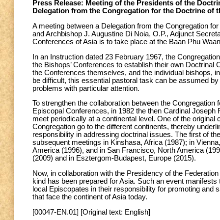
Press Release: Meeting of the Presidents of the Doctr
Delegation from the Congregation for the Doctrine of 
A meeting between a Delegation from the Congregation for th
and Archbishop J. Augustine Di Noia, O.P., Adjunct Secret
Conferences of Asia is to take place at the Baan Phu Waa
In an Instruction dated 23 February 1967, the Congregation 
the Bishops’ Conferences to establish their own Doctrinal
the Conferences themselves, and the individual bishops, in t
be difficult, this essential pastoral task can be assumed b
problems with particular attention.
To strengthen the collaboration between the Congregation f
Episcopal Conferences, in 1982 the then Cardinal Joseph 
meet periodically at a continental level. One of the original 
Congregation go to the different continents, thereby underlin
responsibility in addressing doctrinal issues. The first of 
subsequent meetings in Kinshasa, Africa (1987); in Vienna,
America (1996), and in San Francisco, North America (1999
(2009) and in Esztergom-Budapest, Europe (2015).
Now, in collaboration with the Presidency of the Federati
kind has been prepared for Asia. Such an event manifests th
local Episcopates in their responsibility for promoting and s
that face the continent of Asia today.
[00047-EN.01] [Original text: English]