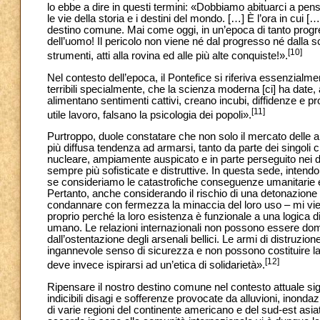
lo ebbe a dire in questi termini: «Dobbiamo abituarci a pe
le vie della storia e i destini del mondo. […] È l’ora in cui [
destino comune. Mai come oggi, in un’epoca di tanto progr
dell’uomo! Il pericolo non viene né dal progresso né dalla s
[10]
strumenti, atti alla rovina ed alle più alte conquiste!».
Nel contesto dell’epoca, il Pontefice si riferiva essenzialme
terribili specialmente, che la scienza moderna [ci] ha date,
alimentano sentimenti cattivi, creano incubi, diffidenze e pro
[11]
utile lavoro, falsano la psicologia dei popoli».
Purtroppo, duole constatare che non solo il mercato delle 
più diffusa tendenza ad armarsi, tanto da parte dei singoli
nucleare, ampiamente auspicato e in parte perseguito nei de
sempre più sofisticate e distruttive. In questa sede, inten
se consideriamo le catastrofiche conseguenze umanitarie e a
Pertanto, anche considerando il rischio di una detonazione a
condannare con fermezza la minaccia del loro uso – mi viene
proprio perché la loro esistenza è funzionale a una logica di
umano. Le relazioni internazionali non possono essere domina
dall’ostentazione degli arsenali bellici. Le armi di distruzi
ingannevole senso di sicurezza e non possono costituire la
[12]
deve invece ispirarsi ad un’etica di solidarietà».
Ripensare il nostro destino comune nel contesto attuale sig
indicibili disagi e sofferenze provocate da alluvioni, inonda
di varie regioni del continente americano e del sud-est asia