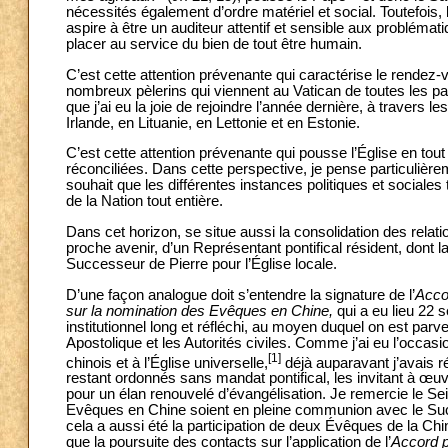
nécessités également d’ordre matériel et social. Toutefois, 
aspire à être un auditeur attentif et sensible aux probléma
placer au service du bien de tout être humain.
C’est cette attention prévenante qui caractérise le rendez-
nombreux pèlerins qui viennent au Vatican de toutes les
que j’ai eu la joie de rejoindre l’année dernière, à travers
Irlande, en Lituanie, en Lettonie et en Estonie.
C’est cette attention prévenante qui pousse l’Église en tout 
réconciliées. Dans cette perspective, je pense particulière
souhait que les différentes instances politiques et sociales 
de la Nation tout entière.
Dans cet horizon, se situe aussi la consolidation des relat
proche avenir, d’un Représentant pontifical résident, dont l
Successeur de Pierre pour l’Église locale.
D’une façon analogue doit s’entendre la signature de l’
Accor
sur la nomination des Evêques en Chine,
qui a eu lieu 22 
institutionnel long et réfléchi, au moyen duquel on est parv
Apostolique et les Autorités civiles. Comme j’ai eu l’occa
[1]
chinois et à l’Église universelle,
déjà auparavant j’avais r
restant ordonnés sans mandat pontifical, les invitant à œuv
pour un élan renouvelé d’évangélisation. Je remercie le Sei
Evêques en Chine soient en pleine communion avec le Succe
cela a aussi été la participation de deux Évêques de la C
que la poursuite des contacts sur l’application de l’
Accord p