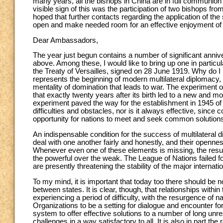
many years, all the bishops in China are in full communion
visible sign of this was the participation of two bishops fr
hoped that further contacts regarding the application of th
open and make needed room for an effective enjoyment of 
Dear Ambassadors,
The year just begun contains a number of significant anniver
above. Among these, I would like to bring up one in particu
the Treaty of Versailles, signed on 28 June 1919. Why do I
represents the beginning of modern multilateral diplomacy, 
mentality of domination that leads to war. The experiment o
that exactly twenty years after its birth led to a new and 
experiment paved the way for the establishment in 1945 of t
difficulties and obstacles, nor is it always effective, since 
opportunity for nations to meet and seek common solution
An indispensable condition for the success of multilateral di
deal with one another fairly and honestly, and their openne
Whenever even one of these elements is missing, the result 
the powerful over the weak. The League of Nations failed f
are presently threatening the stability of the major internati
To my mind, it is important that today too there should be 
between states. It is clear, though, that relationships withi
experiencing a period of difficulty, with the resurgence of na
Organizations to be a setting for dialogue and encounter for al
system to offer effective solutions to a number of long unres
challenges in a way satisfactory to all. It is also in part t