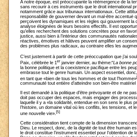
A notre époque, est préoccupante la réémergence de la tenda
sans recourir à ces instruments que le droit international p
notamment grâce aux tribunaux internationaux. Cette attitude
responsabilité de gouverner devant un mal-être accentué q
perçoivent les dynamiques et les règles qui gouvernent la
analyse éloignées de leurs besoins effectifs. Il est opportu
qu’elles recherchent des solutions concrètes pour en favoris
justice, aussi bien à l’intérieur des communautés national
réactives, émotives et hâtives peuvent amplifier un consen
des problèmes plus radicaux, au contraire elles les augmen
C’est justement à partir de cette préoccupation que j’ai so
er
Paix, célébrée le 1
janvier dernier, au thème:“
La bonne pol
la bonne politique et la coexistence pacifique entre les peup
embrasse tout le genre humain. Un aspect essentiel, donc, 
en tant que «bien de tous les hommes et de tout l’homme»
communauté tout entière d’atteindre son bien-être matériel e
Il est demandé à la politique d’être prévoyante et de ne pas
doit pas occuper des espaces, mais engager des processus; il
laquelle il y a «la solidarité, entendue en son sens le plus
l’histoire, un domaine vital où les conflits, les tensions, e
[5]
une nouvelle vie».
Cette considération tient compte de la dimension transcen
Dieu. Le respect, donc, de la dignité de tout être humain es
le droit constitue l’instrument essentiel pour l’obtention de l