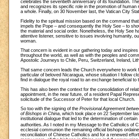
celebrates the seventieth anniversary of its foundation. 
and recognizes its specific role in the promotion of human
a whole. Finally, on 30 November last, the Vatican City S
Fidelity to the spiritual mission based on the command tha
impels the Pope – and consequently the Holy See – to show
the material and social order. Nonetheless, the Holy See has n
attentive listener, sensitive to issues involving humanity, 
woman.
That concern is evident in our gathering today and inspire
throughout the world, as well as with the peoples and commu
Apostolic Journeys to Chile, Peru, Switzerland, Ireland, Lit
That same concern leads the Church everywhere to work for 
particular of beloved Nicaragua, whose situation I follow cl
find in dialogue the royal road to an exchange beneficial to t
This has also been the context for the consolidation of rel
appointment, in the near future, of a resident Papal Repre
solicitude of the Successor of Peter for that local Church.
So too with the signing of the
Provisional Agreement betwee
of Bishops in China
, which took place on 22 September last
institutional dialogue that led to the determination of certa
authorities. As I noted in my Message to the Catholics of C
ecclesial communion the remaining official bishops ordaine
reconciliation of Chinese Catholics and for a renewed effort 