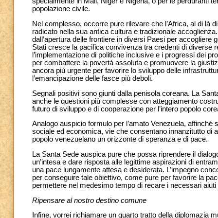
specialmente in Mali, Niger e Nigeria, o per le perduranti 
popolazione civile.
Nel complesso, occorre pure rilevare che l’Africa, al di là
radicato nella sua antica cultura e tradizionale accoglienza. 
dall’apertura delle frontiere in diversi Paesi per accogliere g
Stati cresce la pacifica convivenza tra credenti di diverse rel
l’implementazione di politiche inclusive e i progressi dei pro
per combattere la povertà assoluta e promuovere la giustizi
ancora più urgente per favorire lo sviluppo delle infrastruttu
l’emancipazione delle fasce più deboli.
Segnali positivi sono giunti dalla penisola coreana. La San
anche le questioni più complesse con atteggiamento costrut
futuro di sviluppo e di cooperazione per l’intero popolo core
Analogo auspicio formulo per l’amato Venezuela, affinché si tr
sociale ed economica, vie che consentano innanzitutto di assi
popolo venezuelano un orizzonte di speranza e di pace.
La Santa Sede auspica pure che possa riprendere il dialogo 
un’intesa e dare risposta alle legittime aspirazioni di entra
una pace lungamente attesa e desiderata. L’impegno conco
per conseguire tale obiettivo, come pure per favorire la pac
permettere nel medesimo tempo di recare i necessari aiuti 
Ripensare al nostro destino comune
Infine, vorrei richiamare un quarto tratto della diplomazia m