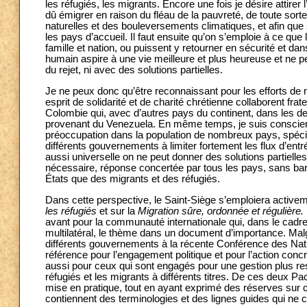
les réfugiés, les migrants. Encore une fois je désire attirer
dû émigrer en raison du fléau de la pauvreté, de toute so
naturelles et des bouleversements climatiques, et afin que 
les pays d’accueil. Il faut ensuite qu’on s’emploie à ce qu
famille et nation, ou puissent y retourner en sécurité et dan
humain aspire à une vie meilleure et plus heureuse et ne pe
du rejet, ni avec des solutions partielles.
Je ne peux donc qu’être reconnaissant pour les efforts de
esprit de solidarité et de charité chrétienne collaborent fr
Colombie qui, avec d’autres pays du continent, dans les d
provenant du Venezuela. En même temps, je suis conscient
préoccupation dans la population de nombreux pays, spéci
différents gouvernements à limiter fortement les flux d’entré
aussi universelle on ne peut donner des solutions partie
nécessaire, réponse concertée par tous les pays, sans bar
États que des migrants et des réfugiés.
Dans cette perspective, le Saint-Siège s’emploiera active
les réfugiés
et sur la
Migration sûre, ordonnée et régulière.
avant pour la communauté internationale qui, dans le cadre
multilatéral, le thème dans un document d’importance. Malg
différents gouvernements à la récente Conférence des Na
référence pour l’engagement politique et pour l’action concr
aussi pour ceux qui sont engagés pour une gestion plus re
réfugiés et les migrants à différents titres. De ces deux Pact
mise en pratique, tout en ayant exprimé des réserves sur
contiennent des terminologies et des lignes guides qui ne c