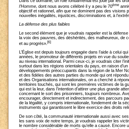
Dans ce domaine, un rôle fondamental est joué par les dr
ème
l’Homme,
dont nous avons célébré il y a peu le 70
anniv
objectif et rationnel, afin que ne dominent pas des visions p
nouvelles inégalités, injustices, discriminations et, à l’ex
La défense des plus faibles
Le second élément que je voudrais rappeler est la défense 
la voix des pauvres, des déshérités, des malheureux, de ceux 
[6]
et au progrès».
L’Église est depuis toujours engagée dans l’aide à celui qui
années, le promoteur de différents projets en vue du soutien
au niveau international. Parmi ceux-ci, je voudrais citer l’in
surtout dans les régions orientales du pays, en raison d’u
développements préoccupants dans la région de la Mer Noir
et des fidèles des autres parties du monde qui ont répondu
et des Organisations internationales, on a cherché à répo
territoires touchés, qui sont les premières victimes de la gu
qui est la leur, dans l’intention d’attirer une plus grande at
concernant le sort des prisonniers, toujours nombreux. Avec 
encourager, directement et indirectement, des parcours paci
de la légalité, y compris internationale, fondement de la sé
instruments qui garantissent le libre exercice des droits rel
De son côté, la communauté internationale aussi avec ses o
les sans voix de notre temps, je voudrais rappeler les vic
le nombre considérable de morts qu’elle a causé. Encore une