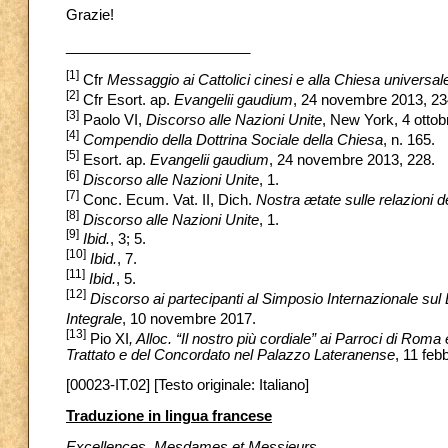
Grazie!
_______________________
[1]
Cfr
Messaggio ai Cattolici cinesi e alla Chiesa universal
[2]
Cfr Esort. ap.
Evangelii gaudium
, 24 novembre 2013, 23
[3]
Paolo VI,
Discorso alle Nazioni Unite
, New York, 4 ottob
[4]
Compendio della Dottrina Sociale della Chiesa
, n. 165.
[5]
Esort. ap.
Evangelii gaudium
, 24 novembre 2013, 228.
[6]
Discorso alle Nazioni Unite
, 1.
[7]
Conc. Ecum. Vat. II, Dich.
Nostra ætate sulle relazioni de
[8]
Discorso alle Nazioni Unite
, 1.
[9]
Ibid.
, 3; 5.
[10]
Ibid.
, 7.
[11]
Ibid.
, 5.
[12]
Discorso ai partecipanti al Simposio Internazionale su
Integrale
, 10 novembre 2017.
[13]
Pio XI
, Alloc. “Il nostro più cordiale” ai Parroci di Rom
Trattato e del Concordato nel Palazzo Lateranense
, 11 feb
[00023-IT.02] [Testo originale: Italiano]
Traduzione in lingua francese
Excellences, Mesdames et Messieurs,