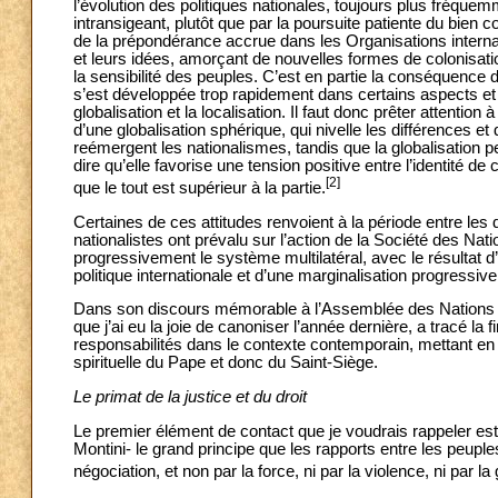
l’évolution des politiques nationales, toujours plus fréq
intransigeant, plutôt que par la poursuite patiente du bien
de la prépondérance accrue dans les Organisations internat
et leurs idées, amorçant de nouvelles formes de colonisation
la sensibilité des peuples. C’est en partie la conséquence 
s’est développée trop rapidement dans certains aspects et 
globalisation et la localisation. Il faut donc prêter attentio
d’une globalisation sphérique, qui nivelle les différences et 
reémergent les nationalismes, tandis que la globalisation peu
dire qu’elle favorise une tension positive entre l’identité d
[2]
que le tout est supérieur à la partie.
Certaines de ces attitudes renvoient à la période entre les
nationalistes ont prévalu sur l’action de la Société des Natio
progressivement le système multilatéral, avec le résultat d
politique internationale et d’une marginalisation progressi
Dans son discours mémorable à l’Assemblée des Nations Un
que j’ai eu la joie de canoniser l’année dernière, a tracé la f
responsabilités dans le contexte contemporain, mettant en
spirituelle du Pape et donc du Saint-Siège.
Le primat de la justice et du droit
Le premier élément de contact que je voudrais rappeler est 
Montini- le grand principe que les rapports entre les peuples d
négociation, et non par la force, ni par la violence, ni par l