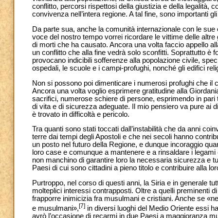
conflitto, percorsi rispettosi della giustizia e della legalit
convivenza nell’intera regione. A tal fine, sono importanti gli 
Da parte sua, anche la comunità internazionale con le sue 
voce del nostro tempo vorrei ricordare le vittime delle altr
di morti che ha causato. Ancora una volta faccio appello al
un conflitto che alla fine vedrà solo sconfitti. Soprattutto è
provocano indicibili sofferenze alla popolazione civile, sp
ospedali, le scuole e i campi-profughi, nonché gli edifici reli
Non si possono poi dimenticare i numerosi profughi che il co
Ancora una volta voglio esprimere gratitudine alla Giordani
sacrifici, numerose schiere di persone, esprimendo in pari te
di vita e di sicurezza adeguate. Il mio pensiero va pure ai 
è trovato in difficoltà e pericolo.
Tra quanti sono stati toccati dall’instabilità che da anni coi
terre dai tempi degli Apostoli e che nei secoli hanno contribu
un posto nel futuro della Regione, e dunque incoraggio quanti h
loro case e comunque a mantenere e a rinsaldare i legami co
non manchino di garantire loro la necessaria sicurezza e tutt
Paesi di cui sono cittadini a pieno titolo e contribuire alla lo
Purtroppo, nel corso di questi anni, la Siria e in generale tu
molteplici interessi contrapposti. Oltre a quelli preminenti di
frapporre inimicizia fra musulmani e cristiani. Anche se «nel
[7]
e musulmani»,
in diversi luoghi del Medio Oriente essi
avrò l’occasione di recarmi in due Paesi a maggioranza musu