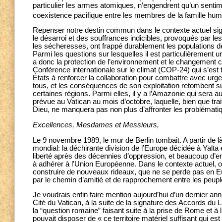
particulier les armes atomiques, n’engendrent qu’un sentim
coexistence pacifique entre les membres de la famille humai
Repenser notre destin commun dans le contexte actuel sign
le désarroi et des souffrances indicibles, provoqués par les
les sécheresses, ont frappé durablement les populations de
Parmi les questions sur lesquelles il est particulièrement 
a donc la protection de l’environnement et le changement cl
Conférence internationale sur le climat (COP-24) qui s’est
États à renforcer la collaboration pour combattre avec ur
tous, et les conséquences de son exploitation retombent su
certaines régions. Parmi elles, il y a l’Amazonie qui ser
prévue au Vatican au mois d’octobre, laquelle, bien que tra
Dieu, ne manquera pas non plus d’affronter les problémati
Excellences, Mesdames et Messieurs,
Le 9 novembre 1989, le mur de Berlin tombait. A partir de là
mondial: la déchirante division de l’Europe décidée à Yalta e
liberté après des décennies d’oppression, et beaucoup d’e
à adhérer à l’Union Européenne. Dans le contexte actuel, o
construire de nouveaux rideaux, que ne se perde pas en Eur
par le chemin d’amitié et de rapprochement entre les peuple
Je voudrais enfin faire mention aujourd’hui d’un dernier annive
Cité du Vatican, à la suite de la signature des Accords du Lat
la “question romaine” faisant suite à la prise de Rome et à 
pouvait disposer de « ce territoire matériel suffisant qui e