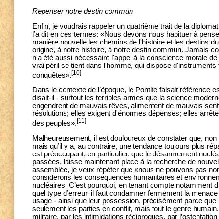
Repenser notre destin commun
Enfin, je voudrais rappeler un quatrième trait de la diplomat
l’a dit en ces termes: «Nous devons nous habituer à pen
manière nouvelle les chemins de l'histoire et les destins 
origine, à notre histoire, à notre destin commun. Jamais
n'a été aussi nécessaire l'appel à la conscience morale de l
vrai péril se tient dans l'homme, qui dispose d'instruments 
[10]
conquêtes».
Dans le contexte de l’époque, le Pontife faisait référence 
disait-il - surtout les terribles armes que la science mod
engendrent de mauvais rêves, alimentent de mauvais sen
résolutions; elles exigent d'énormes dépenses; elles arrêtent 
[11]
des peuples».
Malheureusement, il est douloureux de constater que, non 
mais qu’il y a, au contraire, une tendance toujours plus répa
est préoccupant, en particulier, que le désarmement nucléa
passées, laisse maintenant place à la recherche de nouvell
assemblée, je veux répéter que «nous ne pouvons pas non 
considérons les conséquences humanitaires et environnem
nucléaires. C’est pourquoi, en tenant compte notamment du
quel type d’erreur, il faut condamner fermement la menace d
usage - ainsi que leur possession, précisément parce que l
seulement les parties en conflit, mais tout le genre humain
militaire, par les intimidations réciproques, par l’ostenta