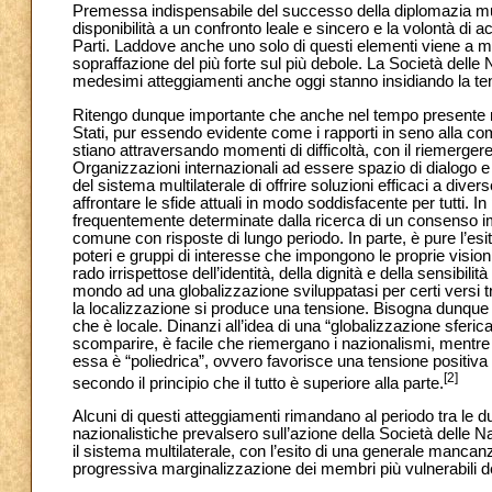
Premessa indispensabile del successo della diplomazia multi
disponibilità a un confronto leale e sincero e la volontà di 
Parti. Laddove anche uno solo di questi elementi viene a manc
sopraffazione del più forte sul più debole. La Società delle N
medesimi atteggiamenti anche oggi stanno insidiando la tenu
Ritengo dunque importante che anche nel tempo presente no
Stati, pur essendo evidente come i rapporti in seno alla com
stiano attraversando momenti di difficoltà, con il riemerge
Organizzazioni internazionali ad essere spazio di dialogo e d
del sistema multilaterale di offrire soluzioni efficaci a divers
affrontare le sfide attuali in modo soddisfacente per tutti. In 
frequentemente determinate dalla ricerca di un consenso i
comune con risposte di lungo periodo. In parte, è pure l’esi
poteri e gruppi di interesse che impongono le proprie visio
rado irrispettose dell’identità, della dignità e della sensibil
mondo ad una globalizzazione sviluppatasi per certi versi 
la localizzazione si produce una tensione. Bisogna dunque 
che è locale. Dinanzi all’idea di una “globalizzazione sferica
scomparire, è facile che riemergano i nazionalismi, mentre
essa è “poliedrica”, ovvero favorisce una tensione positiva 
[2]
secondo il principio che il tutto è superiore alla parte.
Alcuni di questi atteggiamenti rimandano al periodo tra le d
nazionalistiche prevalsero sull’azione della Società delle Na
il sistema multilaterale, con l’esito di una generale mancanza 
progressiva marginalizzazione dei membri più vulnerabili del