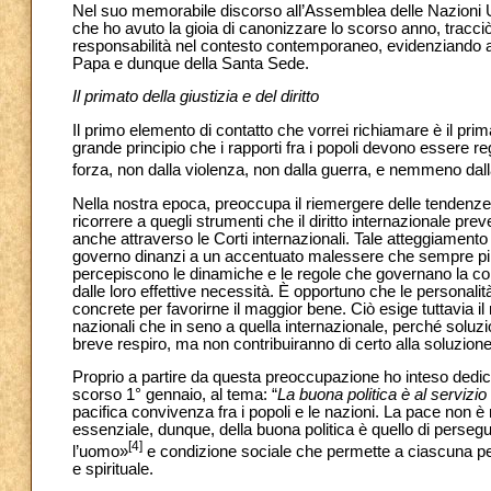
Nel suo memorabile discorso all’Assemblea delle Nazioni Un
che ho avuto la gioia di canonizzare lo scorso anno, tracciò l
responsabilità nel contesto contemporaneo, evidenziando an
Papa e dunque della Santa Sede.
Il primato della giustizia e del diritto
Il primo elemento di contatto che vorrei richiamare è il prima
grande principio che i rapporti fra i popoli devono essere regol
forza, non dalla violenza, non dalla guerra, e nemmeno dall
Nella nostra epoca, preoccupa il riemergere delle tendenze a
ricorrere a quegli strumenti che il diritto internazionale prev
anche attraverso le Corti internazionali. Tale atteggiamento 
governo dinanzi a un accentuato malessere che sempre più si
percepiscono le dinamiche e le regole che governano la comu
dalle loro effettive necessità. È opportuno che le personalità
concrete per favorirne il maggior bene. Ciò esige tuttavia il ri
nazionali che in seno a quella internazionale, perché soluz
breve respiro, ma non contribuiranno di certo alla soluzione
Proprio a partire da questa preoccupazione ho inteso dedica
scorso 1° gennaio, al tema: “
La buona politica è al servizio
pacifica convivenza fra i popoli e le nazioni. La pace non 
essenziale, dunque, della buona politica è quello di perseguir
[4]
l’uomo»
e condizione sociale che permette a ciascuna per
e spirituale.