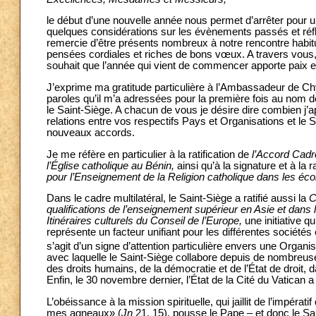
le début d’une nouvelle année nous permet d’arrêter pour un
quelques considérations sur les évènements passés et réflé
remercie d’être présents nombreux à notre rencontre habitu
pensées cordiales et riches de bons vœux. A travers vous,
souhait que l’année qui vient de commencer apporte paix e
J’exprime ma gratitude particulière à l’Ambassadeur de C
paroles qu’il m’a adressées pour la première fois au nom 
le Saint-Siège. A chacun de vous je désire dire combien j’
relations entre vos respectifs Pays et Organisations et le S
nouveaux accords.
Je me réfère en particulier à la ratification de
l’Accord Cadre
l’Église catholique au Bénin,
ainsi qu’à la signature et à la ra
pour l’Enseignement de la Religion catholique dans les éco
Dans le cadre multilatéral, le Saint-Siège a ratifié aussi la
C
qualifications de l’enseignement supérieur en Asie et dans 
Itinéraires culturels du Conseil de l’Europe,
une initiative 
représente un facteur unifiant pour les différentes société
s’agit d’un signe d’attention particulière envers une Organi
avec laquelle le Saint-Siège collabore depuis de nombreuses
des droits humains, de la démocratie et de l’État de droit,
Enfin, le 30 novembre dernier, l’État de la Cité du Vatican
L’obéissance à la mission spirituelle, qui jaillit de l’impéra
mes agneaux» (
Jn
21, 15), pousse le Pape – et donc le Sa