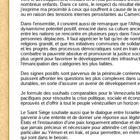
nombreux enfants. Dans ce sens, le respect du résultat él
j’exprime ma proximité à ceux qui souffrent à cause de la v
ou en raison des tensions internes persistantes au Camerou
Dans l’ensemble, il convient aussi de remarquer que l’Afr
dynamisme potentiel positif, enraciné dans sa culture ancie
entre les nations se rencontre en plusieurs pays dans l’ouv
personnes déplacées. Il faut apprécier le fait qu’en de nom
religions grandit, et que les initiatives communes de solida
et les progrès des processus démocratiques sont en train 
combattre la pauvreté absolue et promouvoir la justice soc
plus urgent pour favoriser le développement des infrastruct
l’émancipation des catégories les plus faibles.
Des signes positifs sont parvenus de la péninsule coréenne
puissent affronter les questions les plus complexes dans un
durables, en sorte d’assurer un avenir de développement et 
Je formule des souhaits comparables pour le Venezuela bie
pacifiques pour résoudre la crise politique, sociale et éc
éprouvés et d’offrir à tout le peuple vénézuélien un horizon
Le Saint Siège souhaite aussi que le dialogue entre Israélien
parvenir à une entente et de donner une réponse aux légit
États et l’instauration d’une paix longuement attendue et
que jamais précieux et nécessaire pour atteindre cet object
particulier au Yémen et en Irak, et pour permettre, en mê
qui sont dans le besoin.