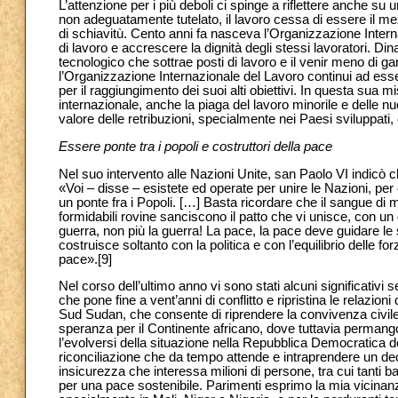
L’attenzione per i più deboli ci spinge a riflettere anche su 
non adeguatamente tutelato, il lavoro cessa di essere il m
di schiavitù. Cento anni fa nasceva l’Organizzazione Intern
di lavoro e accrescere la dignità degli stessi lavoratori. Din
tecnologico che sottrae posti di lavoro e il venir meno di g
l’Organizzazione Internazionale del Lavoro continui ad esser
per il raggiungimento dei suoi alti obiettivi. In questa sua
internazionale, anche la piaga del lavoro minorile e delle 
valore delle retribuzioni, specialmente nei Paesi sviluppati, 
Essere ponte tra i popoli e costruttori della pace
Nel suo intervento alle Nazioni Unite, san Paolo VI indicò c
«Voi – disse – esistete ed operate per unire le Nazioni, per c
un ponte fra i Popoli. […] Basta ricordare che il sangue di mi
formidabili rovine sanciscono il patto che vi unisce, con u
guerra, non più la guerra! La pace, la pace deve guidare le 
costruisce soltanto con la politica e con l’equilibrio delle fo
pace».
[9]
Nel corso dell’ultimo anno vi sono stati alcuni significativi 
che pone fine a vent’anni di conflitto e ripristina le relazion
Sud Sudan, che consente di riprendere la convivenza civile e 
speranza per il Continente africano, dove tuttavia permang
l’evolversi della situazione nella Repubblica Democratica d
riconciliazione che da tempo attende e intraprendere un de
insicurezza che interessa milioni di persone, tra cui tanti bamb
per una pace sostenibile. Parimenti esprimo la mia vicinan