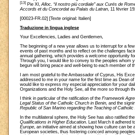
[13]
Pie XI,
Alloc. “il nostro più cordiale” aux Curés de Ro
Accords et du Concordat au Palais du Latran
, 11 février 19
[00023-FR.02] [Texte original: Italien]
Traduzione in lingua inglese
Your Excellencies, Ladies and Gentlemen,
The beginning of a new year allows us to interrupt for a few
events of past months and to reflect on the challenges faci
annual gathering, which provides a welcome opportunity fo
Through you, I would like to convey to the peoples whom y
begun will bring peace and well-being to each member of t
I am most grateful to the Ambassador of Cyprus, His Excel
addressed to me in your name for the first time as Dean of
would like to express my especial appreciation for your dai
Organizations and the Holy See, all the more so through the
I think in particular of the ratification of the
Framework Agreem
Legal Status of the Catholic Church in Benin,
and the signin
Republic of San Marino regarding the Teaching of Catholic 
In the multilateral sphere, the Holy See has also ratified the
Qualifications in Higher Education
. Last March it adhered t
Europe
, an initiative aimed at showing how culture can be 
European societies, thus fostering concord among peoples. T