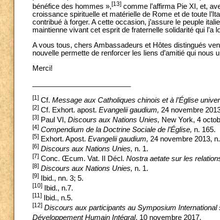
[13]
bénéfice des hommes »,
comme l’affirma Pie XI, et, av
croissance spirituelle et matérielle de Rome et de toute l’Ital
contribué à forger. A cette occasion, j’assure le peuple italie
maintienne vivant cet esprit de fraternelle solidarité qui l’a
A vous tous, chers Ambassadeurs et Hôtes distingués venu
nouvelle permette de renforcer les liens d’amitié qui nous u
Merci!
_________________________
[1]
Cf.
Message aux Catholiques chinois et à l’Église univer
[2]
Cf. Exhort. apost.
Evangelii gaudium,
24 novembre 2013,
[3]
Paul VI,
Discours aux Nations Unies,
New York, 4 octob
[4]
Compendium de la Doctrine Sociale de l’Église,
n. 165.
[5]
Exhort. Apost.
Evangelii gaudium,
24 novembre 2013, n.
[6]
Discours aux Nations Unies,
n. 1.
[7]
Conc. Œcum. Vat. II Décl.
Nostra aetate sur les relation
[8]
Discours aux Nations Unies,
n. 1.
[9]
Ibid., nn. 3; 5.
[10]
Ibid., n.7.
[11]
Ibid., n.5.
[12]
Discours aux participants au Symposium International 
Développement Humain Intégral
, 10 novembre 2017.