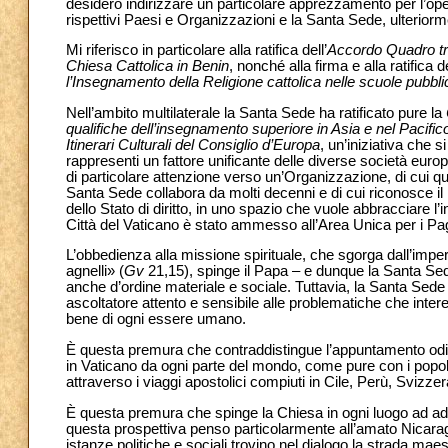
desidero indirizzare un particolare apprezzamento per l’oper
rispettivi Paesi e Organizzazioni e la Santa Sede, ulteriorme
Mi riferisco in particolare alla ratifica dell’
Accordo Quadro tra
Chiesa Cattolica in Benin
, nonché alla firma e alla ratifica de
l’Insegnamento della Religione cattolica nelle scuole pubbl
Nell’ambito multilaterale la Santa Sede ha ratificato pure la
qualifiche dell’insegnamento superiore in Asia e nel Pacific
Itinerari Culturali del Consiglio d’Europa
, un’iniziativa che 
rappresenti un fattore unificante delle diverse società europ
di particolare attenzione verso un’Organizzazione, di cui que
Santa Sede collabora da molti decenni e di cui riconosce il 
dello Stato di diritto, in uno spazio che vuole abbracciare l
Città del Vaticano è stato ammesso all’Area Unica per i P
L’obbedienza alla missione spirituale, che sgorga dall’impera
agnelli» (
Gv
21,15), spinge il Papa – e dunque la Santa Sed
anche d’ordine materiale e sociale. Tuttavia, la Santa Sede 
ascoltatore attento e sensibile alle problematiche che intere
bene di ogni essere umano.
È questa premura che contraddistingue l’appuntamento odier
in Vaticano da ogni parte del mondo, come pure con i popol
attraverso i viaggi apostolici compiuti in Cile, Perù, Svizzer
È questa premura che spinge la Chiesa in ogni luogo ad adope
questa prospettiva penso particolarmente all’amato Nicaragu
istanze politiche e sociali trovino nel dialogo la strada maes