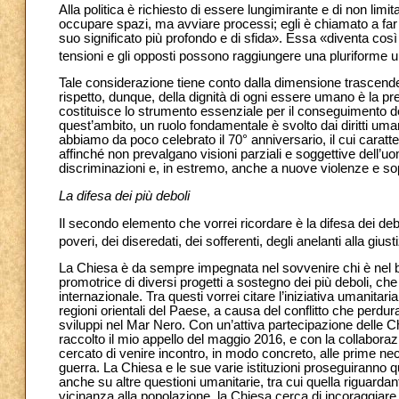
Alla politica è richiesto di essere lungimirante e di non limit
occupare spazi, ma avviare processi; egli è chiamato a far pre
suo significato più profondo e di sfida». Essa «diventa così un
tensioni e gli opposti possono raggiungere una pluriforme 
Tale considerazione tiene conto dalla dimensione trascend
rispetto, dunque, della dignità di ogni essere umano è la pr
costituisce lo strumento essenziale per il conseguimento della
quest’ambito, un ruolo fondamentale è svolto dai diritti uma
abbiamo da poco celebrato il 70° anniversario, il cui caratt
affinché non prevalgano visioni parziali e soggettive dell’uom
discriminazioni e, in estremo, anche a nuove violenze e so
La difesa dei più deboli
Il secondo elemento che vorrei ricordare è la difesa dei d
poveri, dei diseredati, dei sofferenti, degli anelanti alla giust
La Chiesa è da sempre impegnata nel sovvenire chi è nel bi
promotrice di diversi progetti a sostegno dei più deboli, ch
internazionale. Tra questi vorrei citare l’iniziativa umanitar
regioni orientali del Paese, a causa del conflitto che perdu
sviluppi nel Mar Nero. Con un’attiva partecipazione delle Ch
raccolto il mio appello del maggio 2016, e con la collaborazi
cercato di venire incontro, in modo concreto, alle prime neces
guerra. La Chiesa e le sue varie istituzioni proseguiranno q
anche su altre questioni umanitarie, tra cui quella riguardant
vicinanza alla popolazione, la Chiesa cerca di incoraggiare,