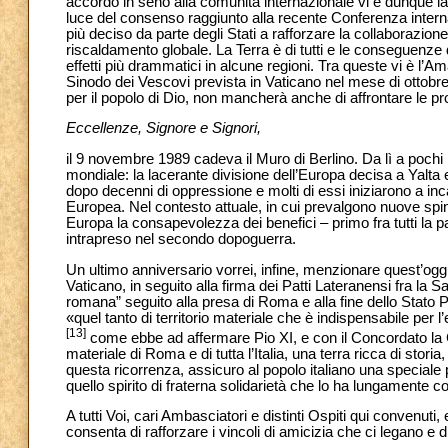
accordo in seno alla comunità internazionale vi è dunque la
luce del consenso raggiunto alla recente Conferenza inter
più deciso da parte degli Stati a rafforzare la collaborazi
riscaldamento globale. La Terra è di tutti e le conseguenze
effetti più drammatici in alcune regioni. Tra queste vi è l
Sinodo dei Vescovi prevista in Vaticano nel mese di ottobre
per il popolo di Dio, non mancherà anche di affrontare le pro
Eccellenze, Signore e Signori,
il 9 novembre 1989 cadeva il Muro di Berlino. Da lì a pochi 
mondiale: la lacerante divisione dell’Europa decisa a Yalta e 
dopo decenni di oppressione e molti di essi iniziarono a inc
Europea. Nel contesto attuale, in cui prevalgono nuove spint
Europa la consapevolezza dei benefici – primo fra tutti la 
intrapreso nel secondo dopoguerra.
Un ultimo anniversario vorrei, infine, menzionare quest’oggi.
Vaticano, in seguito alla firma dei Patti Lateranensi fra la S
romana” seguito alla presa di Roma e alla fine dello Stato P
«quel tanto di territorio materiale che è indispensabile per l’
[13]
come ebbe ad affermare Pio XI, e con il Concordato la C
materiale di Roma e di tutta l’Italia, una terra ricca di storia,
questa ricorrenza, assicuro al popolo italiano una speciale p
quello spirito di fraterna solidarietà che lo ha lungamente co
A tutti Voi, cari Ambasciatori e distinti Ospiti qui convenuti
consenta di rafforzare i vincoli di amicizia che ci legano e 