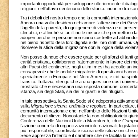
importanti opportunità per sviluppare ulteriormente il dialog
religioni, nell’ottavo centenario dello storico incontro tra s
Tra i deboli del nostro tempo che la comunità internazionale 
Ancora una volta desidero richiamare l’attenzione dei Gover
flagello della povertà, di ogni genere di violenza e di perse
climatici, e affinché si facilitino le misure che permettono 
adoperi perché le persone non siano costrette ad abbandonar
nel pieno rispetto della loro dignità e dei loro diritti umani
risolvere la sfida della migrazione con la logica della violen
Non posso dunque che essere grato per gli sforzi di tanti gov
carità cristiana, collaborano fraternamente in favore dei m
altri Paesi del continente, negli ultimi mesi ha accolto un
consapevole che le ondate migratorie di questi anni hanno 
specialmente in Europa e nel Nord America, e ciò ha spinto d
transito. Tuttavia, ritengo che a una questione così univer
mostrato che è necessaria una risposta comune, concertata da
istanza, sia degli Stati, sia dei migranti e dei rifugiati.
In tale prospettiva, la Santa Sede si è adoperata attivament
sulla
Migrazione sicura, ordinata e regolare
. In particolare
comunità internazionale che, nell’ambito delle Nazioni Unite, 
documento di rilievo. Nonostante la non-obbligatorietà giuri
Conferenza delle Nazioni Unite a Marrakech, i due
Compac
l’azione concreta di organizzazioni internazionali, legislat
più responsabile, coordinata e sicura delle situazioni che rigu
Sede apprezza l’intento e il carattere che ne facilita la me