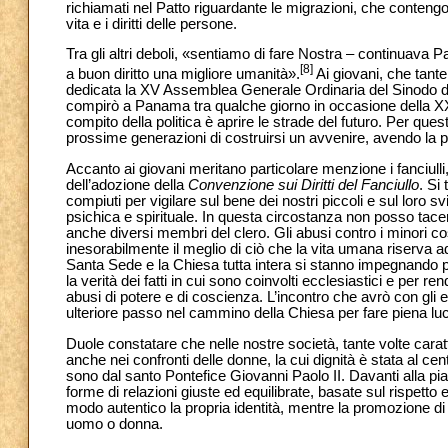
richiamati nel Patto riguardante le migrazioni, che contengon
vita e i diritti delle persone.
Tra gli altri deboli, «sentiamo di fare Nostra – continuava 
[8]
a buon diritto una migliore umanità».
Ai giovani, che tante 
dedicata la XV Assemblea Generale Ordinaria del Sinodo dei
compirò a Panama tra qualche giorno in occasione della XXX
compito della politica è aprire le strade del futuro. Per que
prossime generazioni di costruirsi un avvenire, avendo la pos
Accanto ai giovani meritano particolare menzione i fanciulli,
dell’adozione della
Convenzione sui Diritti del Fanciullo
. Si
compiuti per vigilare sul bene dei nostri piccoli e sul loro sv
psichica e spirituale. In questa circostanza non posso tace
anche diversi membri del clero. Gli abusi contro i minori cos
inesorabilmente il meglio di ciò che la vita umana riserva ad
Santa Sede e la Chiesa tutta intera si stanno impegnando per
la verità dei fatti in cui sono coinvolti ecclesiastici e per 
abusi di potere e di coscienza. L’incontro che avrò con gli 
ulteriore passo nel cammino della Chiesa per fare piena luce su
Duole constatare che nelle nostre società, tante volte caratt
anche nei confronti delle donne, la cui dignità è stata al ce
sono dal santo Pontefice Giovanni Paolo II. Davanti alla piaga
forme di relazioni giuste ed equilibrate, basate sul rispett
modo autentico la propria identità, mentre la promozione di 
uomo o donna.