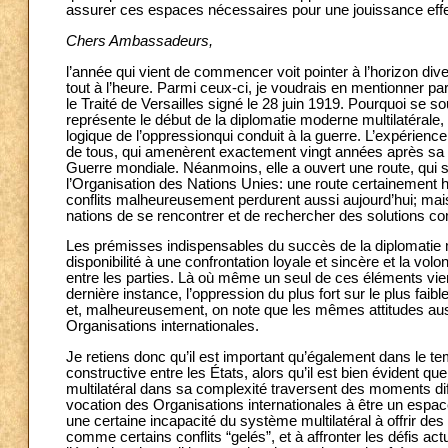
assurer ces espaces nécessaires pour une jouissance effect
Chers Ambassadeurs,
l’année qui vient de commencer voit pointer à l’horizon dive
tout à l’heure. Parmi ceux-ci, je voudrais en mentionner par
le Traité de Versailles signé le 28 juin 1919. Pourquoi se s
représente le début de la diplomatie moderne multilatérale, p
logique de l’oppressionqui conduit à la guerre. L’expérience
de tous, qui amenèrent exactement vingt années après sa n
Guerre mondiale. Néanmoins, elle a ouvert une route, qui se
l’Organisation des Nations Unies: une route certainement hé
conflits malheureusement perdurent aussi aujourd’hui; mais
nations de se rencontrer et de rechercher des solutions 
Les prémisses indispensables du succès de la diplomatie mul
disponibilité à une confrontation loyale et sincère et la vo
entre les parties. Là où même un seul de ces éléments vien
dernière instance, l’oppression du plus fort sur le plus fai
et, malheureusement, on note que les mêmes attitudes aussi
Organisations internationales.
Je retiens donc qu’il est important qu’également dans le te
constructive entre les États, alors qu’il est bien évident q
multilatéral dans sa complexité traversent des moments dif
vocation des Organisations internationales à être un espace
une certaine incapacité du système multilatéral à offrir des
comme certains conflits “gelés”, et à affronter les défis act