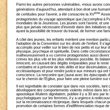
Parmi les autres personnes vulnérables, «nous avons consci
générations d'aujourd'hui, attendant à bon droit une humani
ème
de certitudes pour l’avenir, a été consacrée la XV
Assem
protagonistes du voyage apostolique que j’accomplirai à P
mondiales de la Jeunesse. Les jeunes sont l’avenir, et une tâc
plus que jamais nécessaire d’investir dans des initiatives 
ayant la possibilité de trouver du travail, de former une fami
A côté des jeunes, les enfants méritent une mention particu
l’adoption de la
Convention sur les droits de l’enfant.
Il s’a
accomplis pour veiller sur le bien de nos petits et sur leu
physique, psychique et spirituelle. Dans cette circonstance
malheureusement a vu comme protagonistes aussi divers m
crimes les plus vils et les plus néfastes possible. Ils bala
innocent, en causant des dégâts irréparables pour le reste d
combattre et à prévenir de tels délits et leur dissimulation,
ecclésiastiques et pour rendre justice aux mineurs qui ont
conscience. La rencontre que j’aurai avec les épiscopats 
sur le chemin de l’Église, pour faire une pleine lumière sur 
Il est regrettable de constater que dans nos sociétés, tant 
développent des comportements violents même dans les rela
apostolique
Mulieris dignitatem,
publiée il y a 30 ans par l
psychologiques sur les femmes, il y a urgence à redécouvrir
sur la reconnaissance réciproque, dans lesquels chacun pu
promotion de certaines formes d’indifférenciation risque 