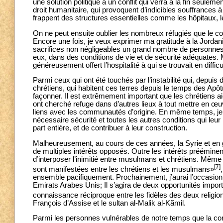
une solution politique à un conflit qui verra à la fin seulem
droit humanitaire, qui provoquent d’indicibles souffrances 
frappent des structures essentielles comme les hôpitaux, le
On ne peut ensuite oublier les nombreux réfugiés que le con
Encore une fois, je veux exprimer ma gratitude à la Jordanie 
sacrifices non négligeables un grand nombre de personnes
eux, dans des conditions de vie et de sécurité adéquates.
généreusement offert l’hospitalité à qui se trouvait en diffic
Parmi ceux qui ont été touchés par l’instabilité qui, depuis
chrétiens, qui habitent ces terres depuis le temps des Apôtr
façonner. Il est extrêmement important que les chrétiens ai
ont cherché refuge dans d’autres lieux à tout mettre en œuv
liens avec les communautés d’origine. En même temps, je s
nécessaire sécurité et toutes les autres conditions qui leur
part entière, et de contribuer à leur construction.
Malheureusement, au cours de ces années, la Syrie et en gé
de multiples intérêts opposés. Outre les intérêts prééminents 
d’interposer l’inimitié entre musulmans et chrétiens. Même
[7]
sont manifestées entre les chrétiens et les musulmans»
ensemble pacifiquement. Prochainement, j’aurai l’occasio
Emirats Arabes Unis; Il s’agira de deux opportunités import
connaissance réciproque entre les fidèles des deux religion
François d’Assise et le sultan al-Malik al-Kãmil.
Parmi les personnes vulnérables de notre temps que la com