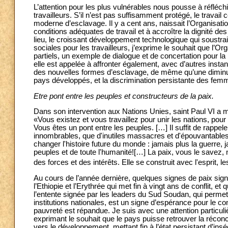
L’attention pour les plus vulnérables nous pousse à réfléchi
travailleurs. S’il n’est pas suffisamment protégé, le travai
moderne d’esclavage. Il y a cent ans, naissait l’Organisatio
conditions adéquates de travail et à accroître la dignité d
lieu, le croissant développement technologique qui soustrai
sociales pour les travailleurs, j’exprime le souhait que l’Or
partiels, un exemple de dialogue et de concertation pour la 
elle est appelée à affronter également, avec d’autres insta
des nouvelles formes d’esclavage, de même qu’une diminuti
pays développés, et la discrimination persistante des femme
Etre pont entre les peuples et constructeurs de la paix.
Dans son intervention aux Nations Unies, saint Paul VI a mon
«Vous existez et vous travaillez pour unir les nations, pou
Vous êtes un pont entre les peuples. […] Il suffit de rappe
innombrables, que d'inutiles massacres et d'épouvantables 
changer l'histoire future du monde : jamais plus la guerre, ja
peuples et de toute l'humanité![…] La paix, vous le savez, 
des forces et des intérêts. Elle se construit avec l'esprit, l
Au cours de l’année dernière, quelques signes de paix signi
l’Ethiopie et l’Erythrée qui met fin à vingt ans de conflit, e
l’entente signée par les leaders du Sud Soudan, qui permet 
institutions nationales, est un signe d’espérance pour le c
pauvreté est répandue. Je suis avec une attention particul
exprimant le souhait que le pays puisse retrouver la récon
vers le développement, mettant fin à l’état persistant d’ins