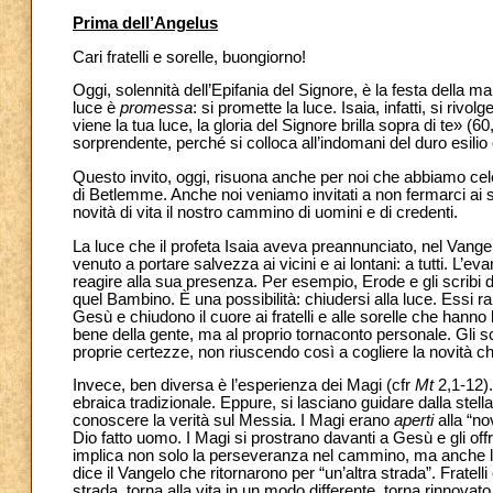
Prima dell’Angelus
Cari fratelli e sorelle, buongiorno!
Oggi, solennità dell’Epifania del Signore, è la festa della m
luce è
promessa
: si promette la luce. Isaia, infatti, si riv
viene la tua luce, la gloria del Signore brilla sopra di te» (6
sorprendente, perché si colloca all’indomani del duro esili
Questo invito, oggi, risuona anche per noi che abbiamo celeb
di Betlemme. Anche noi veniamo invitati a non fermarci ai s
novità di vita il nostro cammino di uomini e di credenti.
La luce che il profeta Isaia aveva preannunciato, nel Vang
venuto a portare salvezza ai vicini e ai lontani: a tutti. L’
reagire alla sua presenza. Per esempio, Erode e gli scribi d
quel Bambino. È una possibilità: chiudersi alla luce. Essi r
Gesù e chiudono il cuore ai fratelli e alle sorelle che hanno
bene della gente, ma al proprio tornaconto personale. Gli s
proprie certezze, non riuscendo così a cogliere la novità c
Invece, ben diversa è l’esperienza dei Magi (cfr
Mt
2,1-12).
ebraica tradizionale. Eppure, si lasciano guidare dalla stell
conoscere la verità sul Messia. I Magi
erano
aperti
alla “no
Dio fatto uomo. I Magi si prostrano davanti a Gesù e gli off
implica non solo la perseveranza nel cammino, ma anche la g
dice il Vangelo che ritornarono per “un’altra strada”. Frate
strada, torna alla vita in un modo differente, torna rinnovat