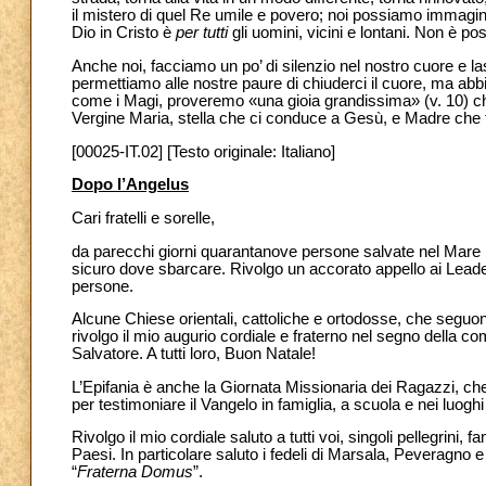
il mistero di quel Re umile e povero; noi possiamo immagina
Dio in Cristo è
per tutti
gli uomini, vicini e lontani. Non è po
Anche noi, facciamo un po’ di silenzio nel nostro cuore e 
permettiamo alle nostre paure di chiuderci il cuore, ma abbia
come i Magi, proveremo «una gioia grandissima» (v. 10) c
Vergine Maria, stella che ci conduce a Gesù, e Madre che fa
[00025-IT.02] [Testo originale: Italiano]
Dopo l’Angelus
Cari fratelli e sorelle,
da parecchi giorni quarantanove persone salvate nel Mare 
sicuro dove sbarcare. Rivolgo un accorato appello ai Leader
persone.
Alcune Chiese orientali, cattoliche e ortodosse, che seguon
rivolgo il mio augurio cordiale e fraterno nel segno della c
Salvatore. A tutti loro, Buon Natale!
L’Epifania è anche la Giornata Missionaria dei Ragazzi, che 
per testimoniare il Vangelo in famiglia, a scuola e nei luoghi
Rivolgo il mio cordiale saluto a tutti voi, singoli pellegrini, 
Paesi. In particolare saluto i fedeli di Marsala, Peveragno 
“
Fraterna Domus
”.