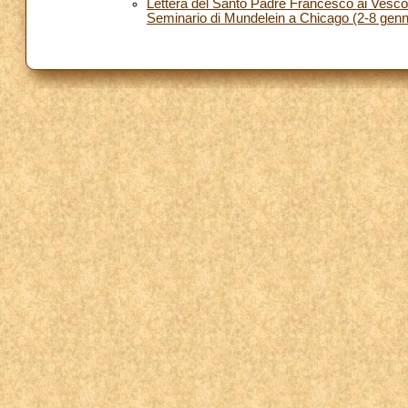
Lettera del Santo Padre Francesco ai Vescovi 
Seminario di Mundelein a Chicago (2-8 genn