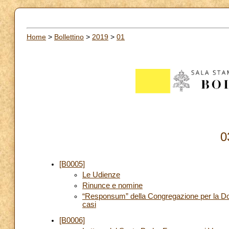
Home
>
Bollettino
>
2019
>
01
0
[B0005]
Le Udienze
Rinunce e nomine
“Responsum” della Congregazione per la Dottri
casi
[B0006]