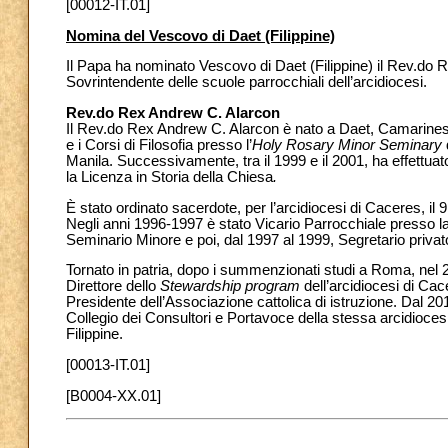
[00012-IT.01]
Nomina del Vescovo di Daet (Filippine)
Il Papa ha nominato Vescovo di Daet (Filippine) il Rev.do R
Sovrintendente delle scuole parrocchiali dell’arcidiocesi.
Rev.do Rex Andrew C. Alarcon
Il Rev.do Rex Andrew C. Alarcon è nato a Daet, Camarines N
e i Corsi di Filosofia presso l’
Holy Rosary Minor Seminary
Manila. Successivamente, tra il 1999 e il 2001, ha effettu
la Licenza in Storia della Chiesa
.
È stato ordinato sacerdote, per l’arcidiocesi di Caceres, i
Negli anni 1996-1997 è stato Vicario Parrocchiale presso la
Seminario Minore e poi, dal 1997 al 1999, Segretario privat
Tornato in patria, dopo i summenzionati studi a Roma, nel 
Direttore dello
Stewardship program
dell’arcidiocesi di Ca
Presidente dell’Associazione cattolica di istruzione. Dal 2
Collegio dei Consultori e Portavoce della stessa arcidioces
Filippine.
[00013-IT.01]
[B0004-XX.01]