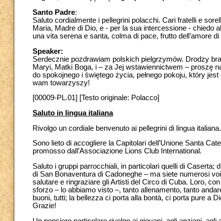
Santo Padre
:
Saluto cordialmente i pellegrini polacchi. Cari fratelli e sorell
Maria, Madre di Dio, e - per la sua intercessione - chiedo a
una vita serena e santa, colma di pace, frutto dell’amore 
Speaker:
Serdecznie pozdrawiam polskich pielgrzymów. Drodzy brac
Maryi, Matki Boga, i – za Jej wstawiennictwem – proszę 
do spokojnego i świętego życia, pełnego pokoju, który jes
wam towarzyszy!
[00009-PL.01] [Testo originale: Polacco]
Saluto in lingua italiana
Rivolgo un cordiale benvenuto ai pellegrini di lingua italiana.
Sono lieto di accogliere la Capitolari dell’Unione Santa Cat
promosso dall’Associazione Lions Club International.
Saluto i gruppi parrocchiali, in particolari quelli di Caserta;
di San Bonaventura di Cadoneghe – ma siete numerosi voi -
salutare e ringraziare gli Artisti del Circo di Cuba. Loro, co
sforzo – lo abbiamo visto –, tanto allenamento, tanto andar
buoni, tutti; la bellezza ci porta alla bontà, ci porta pure a 
Grazie!
Un pensiero particolare rivolgo ai giovani, agli anziani, agli 