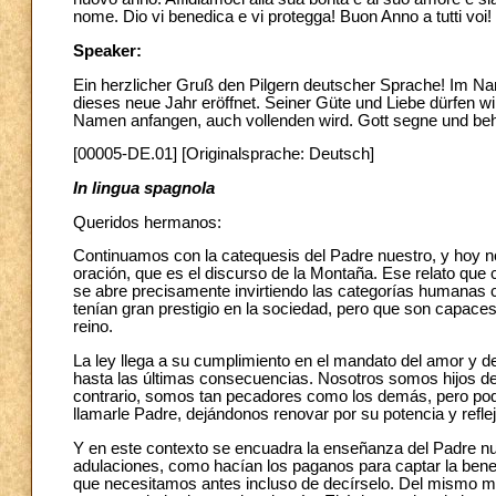
nome. Dio vi benedica e vi protegga! Buon Anno a tutti voi!
Speaker:
Ein herzlicher Gruß den Pilgern deutscher Sprache! Im N
dieses neue Jahr eröffnet. Seiner Güte und Liebe dürfen w
Namen anfangen, auch vollenden wird. Gott segne und behü
[00005-DE.01] [Originalsprache: Deutsch]
In lingua spagnola
Queridos hermanos:
Continuamos con la catequesis del Padre nuestro, y hoy no
oración, que es el discurso de la Montaña. Ese relato q
se abre precisamente invirtiendo las categorías humanas 
tenían gran prestigio en la sociedad, pero que son capaces 
reino.
La ley llega a su cumplimiento en el mandato del amor y 
hasta las últimas consecuencias. Nosotros somos hijos d
contrario, somos tan pecadores como los demás, pero pode
llamarle Padre, dejándonos renovar por su potencia y refl
Y en este contexto se encuadra la enseñanza del Padre nu
adulaciones, como hacían los paganos para captar la benev
que necesitamos antes incluso de decírselo. Del mismo modo