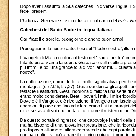
Dopo aver riassunto la Sua catechesi in diverse lingue, il Sa
fedeli presenti.
L’Udienza Generale si è conclusa con il canto del
Pater No
Catechesi del Santo Padre in lingua italiana
Cari fratelli e sorelle, buongiorno e anche buon anno!
Proseguiamo le nostre catechesi sul “Padre nostro”, illumi
Il Vangelo di Matteo colloca il testo del “Padre nostro” in u
Intanto osserviamo la scena: Gesù sale sulla collina presso 
più intimi, e poi una grande folla di volti anonimi. È ques
nostro”.
La collocazione, come detto, è molto significativa; perché 
montagna” (cfr
Mt
5,1-7,27), Gesù condensa gli aspetti fo
festa: le Beatitudini. Gesù incorona di felicità una serie d
erano molto considerate. Beati i poveri, i miti, i misericord
Dove c’è il Vangelo, c’è rivoluzione. Il Vangelo non lascia qu
operatori di pace che fino ad allora erano finiti ai margini 
dicesse: avanti voi che portate nel cuore il mistero di un D
Da questo portale d’ingresso, che capovolge i valori della 
ma ha bisogno di una nuova interpretazione, che la ricondu
predisposto all’amore, allora comprende che ogni parola di
non ha confini: si può amare il proprio coniuge, il proprio a