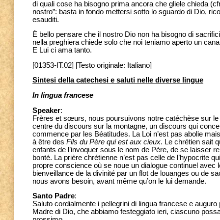
di quali cose ha bisogno prima ancora che gliele chieda (cf
nostro”: basta in fondo mettersi sotto lo sguardo di Dio, ri
esauditi.
È bello pensare che il nostro Dio non ha bisogno di sacrifici
nella preghiera chiede solo che noi teniamo aperto un canal
E Lui ci ama tanto.
[01353-IT.02] [Testo originale: Italiano]
Sintesi della catechesi e saluti nelle diverse lingue
In lingua francese
Speaker
:
Frères et sœurs, nous poursuivons notre catéchèse sur le N
centre du discours sur la montagne, un discours qui conce
commence par les Béatitudes. La Loi n’est pas abolie mais
à être des
Fils du Père qui est aux cieux
. Le chrétien sait 
enfants de l’invoquer sous le nom de Père, de se laisser r
bonté. La prière chrétienne n’est pas celle de l’hypocrite 
propre conscience où se noue un dialogue continuel avec le 
bienveillance de la divinité par un flot de louanges ou de sac
nous avons besoin, avant même qu’on le lui demande.
Santo Padre
:
Saluto cordialmente i pellegrini di lingua francese e auguro 
Madre di Dio, che abbiamo festeggiato ieri, ciascuno possa c
prossimo.