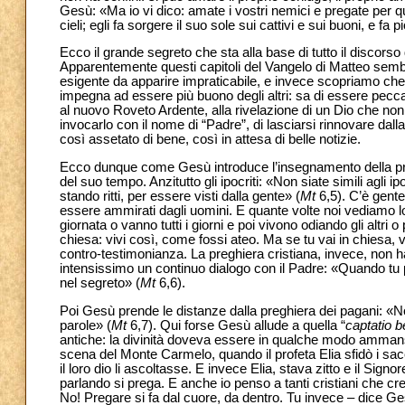
Gesù: «Ma io vi dico: amate i vostri nemici e pregate per que
cieli; egli fa sorgere il suo sole sui cattivi e sui buoni, e fa p
Ecco il grande segreto che sta alla base di tutto il discors
Apparentemente questi capitoli del Vangelo di Matteo sem
esigente da apparire impraticabile, e invece scopriamo che 
impegna ad essere più buono degli altri: sa di essere pecca
al nuovo Roveto Ardente, alla rivelazione di un Dio che non
invocarlo con il nome di “Padre”, di lasciarsi rinnovare dal
così assetato di bene, così in attesa di belle notizie.
Ecco dunque come Gesù introduce l’insegnamento della pre
del suo tempo. Anzitutto gli ipocriti: «Non siate simili agli 
stando ritti, per essere visti dalla gente» (
Mt
6,5). C’è gente
essere ammirati dagli uomini. E quante volte noi vediamo lo
giornata o vanno tutti i giorni e poi vivono odiando gli alt
chiesa: vivi così, come fossi ateo. Ma se tu vai in chiesa, 
contro-testimonianza. La preghiera cristiana, invece, non ha
intensissimo un continuo dialogo con il Padre: «Quando tu pr
nel segreto» (
Mt
6,6).
Poi Gesù prende le distanze dalla preghiera dei pagani: «No
parole» (
Mt
6,7). Qui forse Gesù allude a quella “
captatio b
antiche: la divinità doveva essere in qualche modo ammansi
scena del Monte Carmelo, quando il profeta Elia sfidò i sa
il loro dio li ascoltasse. E invece Elia, stava zitto e il Sig
parlando si prega. E anche io penso a tanti cristiani che 
No! Pregare si fa dal cuore, da dentro. Tu invece – dice Ges