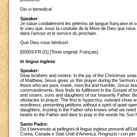
Dio vi benedica!
Speaker
:
Je salue cordialement les pèlerins de langue française et
le vœu que, sous la conduite de la Mère de Dieu que nous a
dans l’amour et le service du prochain.
Que Dieu vous bénisse!
[00003-FR.01] [Texte original: Français]
In lingua inglese
Speaker:
Dear brothers and sisters: In the joy of the Christmas se
of Matthew, Jesus gives us this prayer during the Sermon 
those who are poor, meek, merciful and humble, Jesus teac
commandments, thus finds its fulfilment in the Gospel of l
and sisters, sons and daughters of our heavenly Father. Be
obstacles to prayer. The first is hypocrisy, outward show 
wordiness, presenting petitions without a spirit of quiet op
daughters, trusting in the Father who knows what we need e
hearts to the Father and dare to pray in the words his Son 
Santo Padre:
Do il benvenuto ai pellegrini di lingua inglese presenti all’U
Corea, Canada e Stati Uniti d’America. Ringrazio i cori per l