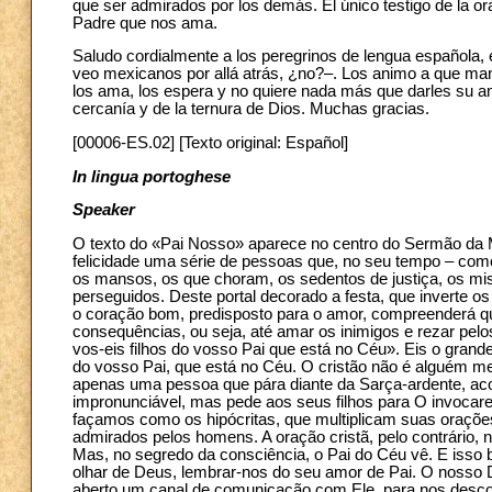
que ser admirados por los demás. El único testigo de la ora
Padre que nos ama.
Saludo cordialmente a los peregrinos de lengua española,
veo mexicanos por allá atrás, ¿no?–. Los animo a que ma
los ama, los espera y no quiere nada más que darles su am
cercanía y de la ternura de Dios. Muchas gracias.
[00006-ES.02] [Texto original: Español]
In lingua portoghese
Speaker
O texto do «Pai Nosso» aparece no centro do Sermão da
felicidade uma série de pessoas que, no seu tempo – com
os mansos, os que choram, os sedentos de justiça, os mis
perseguidos. Deste portal decorado a festa, que inverte o
o coração bom, predisposto para o amor, compreenderá qu
consequências, ou seja, até amar os inimigos e rezar pel
vos-eis filhos do vosso Pai que está no Céu». Eis o gran
do vosso Pai, que está no Céu. O cristão não é alguém m
apenas uma pessoa que pára diante da Sarça-ardente, ac
impronunciável, mas pede aos seus filhos para O invocar
façamos como os hipócritas, que multiplicam suas orações
admirados pelos homens. A oração cristã, pelo contrário, 
Mas, no segredo da consciência, o Pai do Céu vê. E isso b
olhar de Deus, lembrar-nos do seu amor de Pai. O nosso
aberto um canal de comunicação com Ele, para nos desco