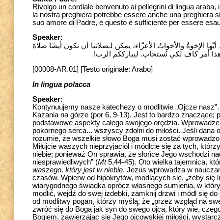
Rivolgo un cordiale benvenuto ai pellegrini di lingua araba, in
la nostra preghiera potrebbe essere anche una preghiera sile
suo amore di Padre, e questo è sufficiente per essere esaudi
Speaker:
أيّها الإخوةُ والأخواتُ الأعزّاء، يمكن لـصلاتنا أن تكون أيضًا صلاة
 وهذا أمر كاف لكي نُستجاب. ليبارككم الرب
[00008-AR.01] [Testo originale: Arabo]
In lingua polacca
Speaker:
Kontynuujemy nasze katechezy o modlitwie „Ojcze nasz”.
Kazania na górze (por 6, 9-13). Jest to bardzo znaczące;
podstawowe aspekty całego swojego orędzia. Wprowadzenie
pokornego serca... wszyscy zdolni do miłości. Jeśli dan
rozumie, że wszelkie słowo Boga musi zostać wprowadzo
Miłujcie waszych nieprzyjaciół i módlcie się za tych, któr
niebie; ponieważ On sprawia, że słońce Jego wschodzi nad
niesprawiedliwych” (
Mt
5,44-45). Oto wielka tajemnica, kt
waszego, który jest w niebie
. Jezus wprowadza w nauczani
czasów. Wpierw od hipokrytów, modlących się, „żeby się 
wiarygodnego świadka oprócz własnego sumienia, w którym
modlić, wejdź do swej izdebki, zamknij drzwi i módl się do 
od modlitwy pogan, którzy myślą, że „przez wzgląd na s
zwróć się do Boga jak syn do swego ojca, który wie, czego
Bogiem, zawierzając się Jego ojcowskiej miłości, wystar