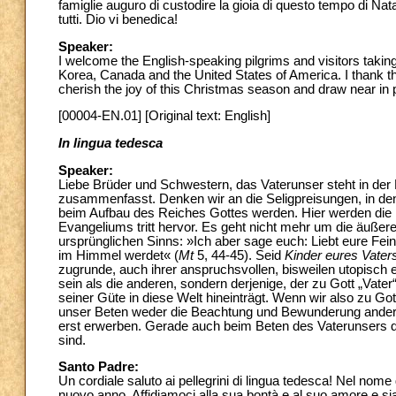
famiglie auguro di custodire la gioia di questo tempo di Nata
tutti. Dio vi benedica!
Speaker:
I welcome the English-speaking pilgrims and visitors taking 
Korea, Canada and the United States of America. I thank th
cherish the joy of this Christmas season and draw near in
[00004-EN.01] [Original text: English]
In lingua tedesca
Speaker:
Liebe Brüder und Schwestern, das Vaterunser steht in der 
zusammenfasst. Denken wir an die Seligpreisungen, in d
beim Aufbau des Reiches Gottes werden. Hier werden die ü
Evangeliums tritt hervor. Es geht nicht mehr um die äuße
ursprünglichen Sinns: »Ich aber sage euch: Liebt eure Feind
im Himmel werdet« (
Mt
5, 44-45). Seid
Kinder eures Vate
zugrunde, auch ihrer anspruchsvollen, bisweilen utopisch er
sein als die anderen, sondern derjenige, der zu Gott „Vater
seiner Güte in diese Welt hineinträgt. Wenn wir also zu Got
unser Beten weder die Beachtung und Bewunderung anderer
erst erwerben. Gerade auch beim Beten des Vaterunsers dü
sind.
Santo Padre:
Un cordiale saluto ai pellegrini di lingua tedesca! Nel nome
nuovo anno. Affidiamoci alla sua bontà e al suo amore e si