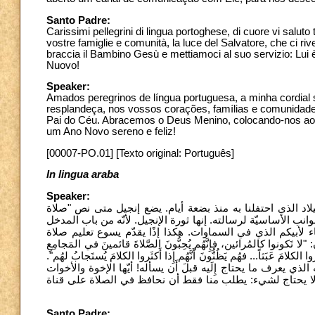
Santo Padre:
Carissimi pellegrini di lingua portoghese, di cuore vi saluto
vostre famiglie e comunità, la luce del Salvatore, che ci riv
braccia il Bambino Gesù e mettiamoci al suo servizio: Lui è
Nuovo!
Speaker:
Amados peregrinos de língua portuguesa, a minha cordia
resplandeça, nos vossos corações, famílias e comunidades,
Pai do Céu. Abracemos o Deus Menino, colocando-nos ao 
um Ano Novo sereno e feliz!
[00007-PO.01] [Texto original: Português]
In lingua araba
Speaker:
ُ الميلاد الذي احتفلنا به منذ بضعة أيام. يضع إنجيل متى نص "صلاة
ب الأساسيّة لرسالته. إنها ثورة الإنجيل. لأنّه من باب المدخل
ء لأبيكم الذي في السماوات. هكذا إذًا يقدّم يسوع تعليم صلاة
"ا كالمُرائين، فإِنَّهُم يُحِبُّونَ الصَّلاةَ قائمينَ في المَجامِعِ
الكلامَ عَبَثاً... فهُم يَظُنُّونَ أَنَّهُم إِذا أَكثَروا الكلامَ يُستَجابُ لهُم
الذي يعرف ما يحتاج إِلَيه قبلَ أَن يسأله! أيّها الإخوة والأخوات
نا لا يحتاج لشيء: يطلب منا فقط أن نحافظ في الصلاة على قناة
Santo Padre: