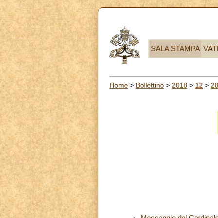
SALA STAMPA
VAT
Home
>
Bollettino
>
2018
>
12
>
2
Messaggio del Cardinale 