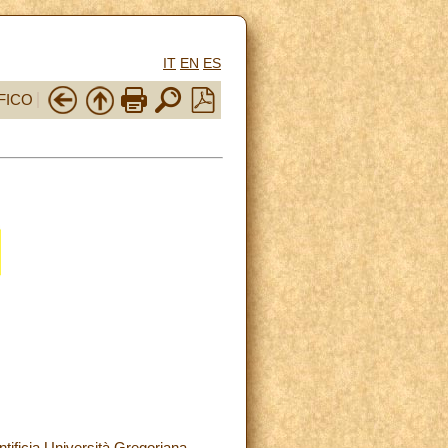
IT
EN
ES
FICO
ntificia Università Gregoriana