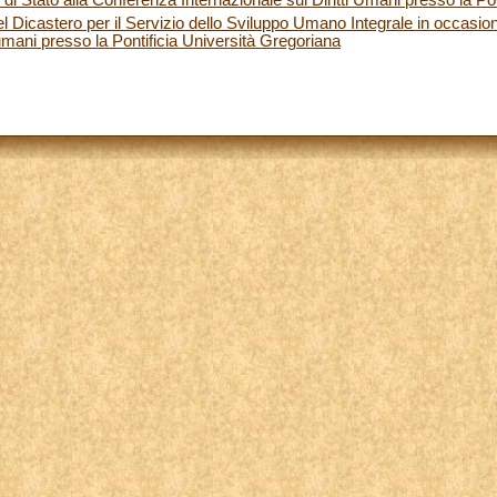
del Dicastero per il Servizio dello Sviluppo Umano Integrale in occasi
i umani presso la Pontificia Università Gregoriana