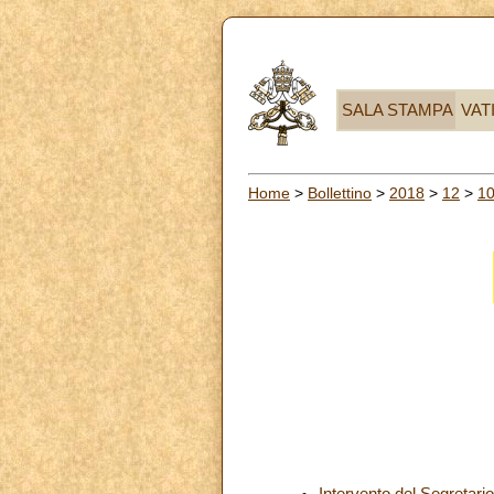
SALA STAMPA
VAT
Home
>
Bollettino
>
2018
>
12
>
1
Intervento del Segretario