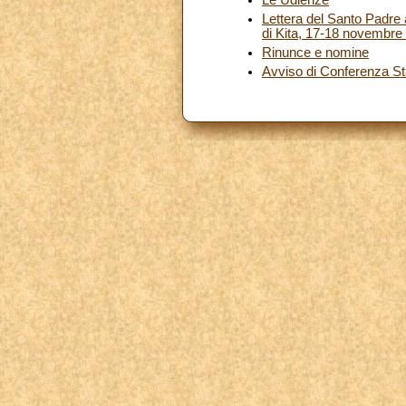
Lettera del Santo Padre a
di Kita, 17-18 novembre
Rinunce e nomine
Avviso di Conferenza S