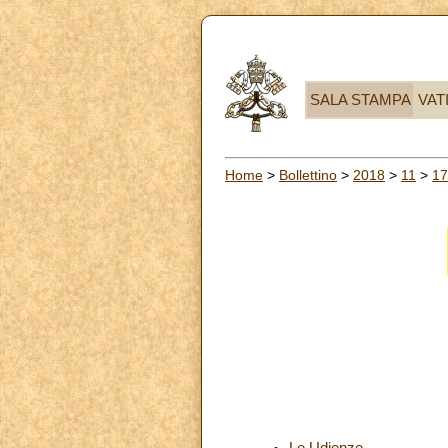
SALA STAMPA
VAT
Home
>
Bollettino
>
2018
>
11
>
17
Le Udienze