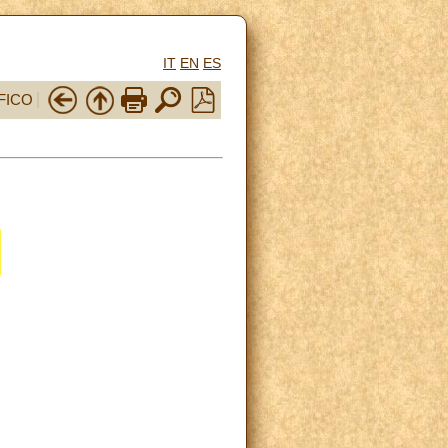
IT
EN
ES
FICO