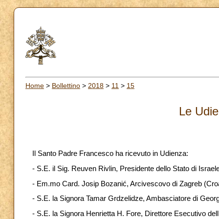
Home
>
Bollettino
>
2018
>
11
>
15
Le Udie
Il Santo Padre Francesco ha ricevuto in Udienza:
- S.E. il Sig. Reuven Rivlin, Presidente dello Stato di Israe
- Em.mo Card. Josip Bozanić, Arcivescovo di Zagreb (Croa
- S.E. la Signora Tamar Grdzelidze, Ambasciatore di Georgi
- S.E. la Signora Henrietta H. Fore, Direttore Esecutivo de