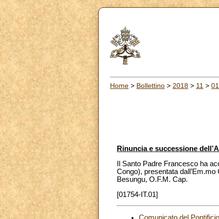
Home
>
Bollettino
>
2018
>
11
>
01
Rinuncia e successione dell’
Il Santo Padre Francesco ha acc
Congo), presentata dall’Em.mo 
Besungu, O.F.M. Cap.
[01754-IT.01]
Comunicato del Pontificio 