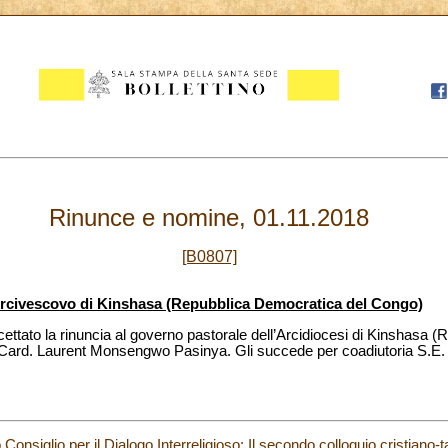
Rinunce e nomine, 01.11.2018
[B0807]
Arcivescovo di Kinshasa (Repubblica Democratica del Congo)
ettato la rinuncia al governo pastorale dell’Arcidiocesi di Kinshasa 
Card. Laurent Monsengwo Pasinya. Gli succede per coadiutoria S.E.
Consiglio per il Dialogo Interreligioso: Il secondo colloquio cristiano-