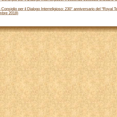
 Consiglio per il Dialogo Interreligioso: 230° anniversario del “Royal
mbre 2018)