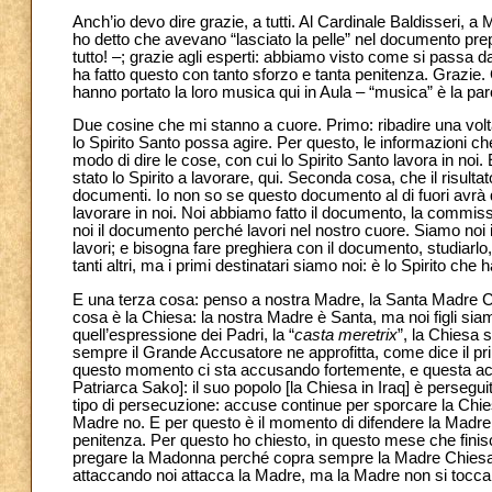
Anch’io devo dire grazie, a tutti. Al Cardinale Baldisseri, a 
ho detto che avevano “lasciato la pelle” nel documento pre
tutto! –; grazie agli esperti: abbiamo visto come si passa 
ha fatto questo con tanto sforzo e tanta penitenza. Grazie. Gra
hanno portato la loro musica qui in Aula – “musica” è la pa
Due cosine che mi stanno a cuore. Primo: ribadire una volt
lo Spirito Santo possa agire. Per questo, le informazioni che
modo di dire le cose, con cui lo Spirito Santo lavora in noi
stato lo Spirito a lavorare, qui. Seconda cosa, che il risulta
documenti. Io non so se questo documento al di fuori avrà q
lavorare in noi. Noi abbiamo fatto il documento, la commiss
noi il documento perché lavori nel nostro cuore. Siamo noi 
lavori; e bisogna fare preghiera con il documento, studiarlo
tanti altri, ma i primi destinatari siamo noi: è lo Spirito che
E una terza cosa: penso a nostra Madre, la Santa Madre Chi
cosa è la Chiesa: la nostra Madre è Santa, ma noi figli si
quell’espressione dei Padri, la “
casta meretrix
”, la Chiesa 
sempre il Grande Accusatore ne approfitta, come dice il pri
questo momento ci sta accusando fortemente, e questa accus
Patriarca Sako]: il suo popolo [la Chiesa in Iraq] è perseguita
tipo di persecuzione: accuse continue per sporcare la Chiesa
Madre no. E per questo è il momento di difendere la Madre;
penitenza. Per questo ho chiesto, in questo mese che finisc
pregare la Madonna perché copra sempre la Madre Chiesa. 
attaccando noi attacca la Madre, ma la Madre non si tocca. 