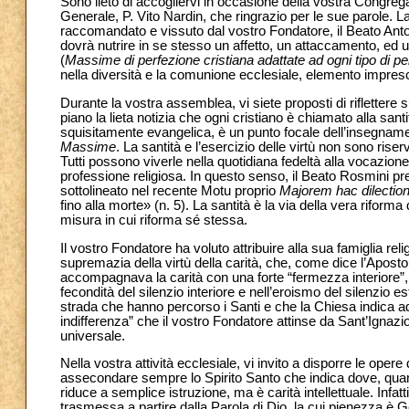
Sono lieto di accogliervi in occasione della vostra Congregaz
Generale, P. Vito Nardin, che ringrazio per le sue parole. 
raccomandato e vissuto dal vostro Fondatore, il Beato Anto
dovrà nutrire in se stesso un affetto, un attaccamento, ed
(
Massime di perfezione cristiana adattate ad ogni tipo di p
nella diversità e la comunione ecclesiale, elemento impresc
Durante la vostra assemblea, vi siete proposti di riflettere s
piano la lieta notizia che ogni cristiano è chiamato alla sant
squisitamente evangelica, è un punto focale dell’insegnamen
Massime
. La santità e l’esercizio delle virtù non sono ri
Tutti possono viverle nella quotidiana fedeltà alla vocazione 
professione religiosa. In questo senso, il Beato Rosmini pre
sottolineato nel recente Motu proprio
Majorem hac dilecti
fino alla morte» (n. 5). La santità è la via della vera rifo
misura in cui riforma sé stessa.
Il vostro Fondatore ha voluto attribuire alla sua famiglia rel
supremazia della virtù della carità, che, come dice l’Apostol
accompagnava la carità con una forte “fermezza interiore”, i
fecondità del silenzio interiore e nell’eroismo del silenzio es
strada che hanno percorso i Santi e che la Chiesa indica a
indifferenza” che il vostro Fondatore attinse da Sant’Ignazi
universale.
Nella vostra attività ecclesiale, vi invito a disporre le opere 
assecondare sempre lo Spirito Santo che indica dove, qua
riduce a semplice istruzione, ma è carità intellettuale. Infat
trasmessa a partire dalla Parola di Dio, la cui pienezza è 