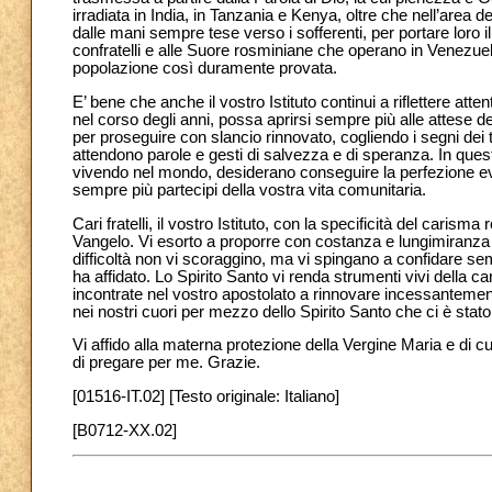
irradiata in India, in Tanzania e Kenya, oltre che nell’area 
dalle mani sempre tese verso i sofferenti, per portare loro il
confratelli e alle Suore rosminiane che operano in Venezuela
popolazione così duramente provata.
E’ bene che anche il vostro Istituto continui a riflettere at
nel corso degli anni, possa aprirsi sempre più alle attese de
per proseguire con slancio rinnovato, cogliendo i segni dei te
attendono parole e gesti di salvezza e di speranza. In questa 
vivendo nel mondo, desiderano conseguire la perfezione eva
sempre più partecipi della vostra vita comunitaria.
Cari fratelli, il vostro Istituto, con la specificità del caris
Vangelo. Vi esorto a proporre con costanza e lungimiranza il 
difficoltà non vi scoraggino, ma vi spingano a confidare se
ha affidato. Lo Spirito Santo vi renda strumenti vivi della c
incontrate nel vostro apostolato a rinnovare incessantemen
nei nostri cuori per mezzo dello Spirito Santo che ci è stato
Vi affido alla materna protezione della Vergine Maria e di c
di pregare per me. Grazie.
[01516-IT.02] [Testo originale: Italiano]
[B0712-XX.02]