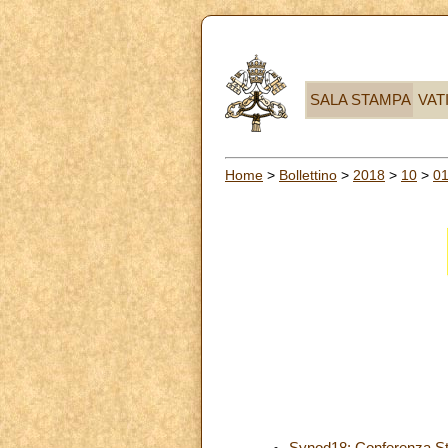
SALA STAMPA
VAT
Home
>
Bollettino
>
2018
>
10
>
0
Synod18: Conferenza Sta