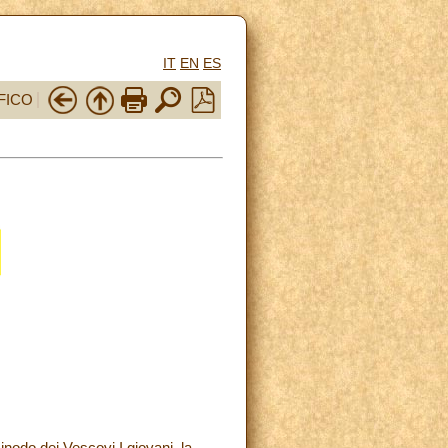
IT
EN
ES
FICO
odo dei Vescovi I giovani, la